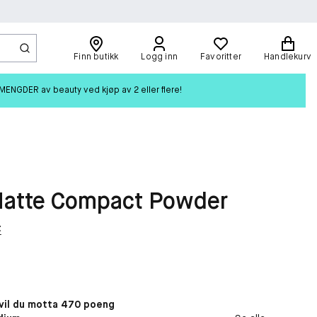
Finn butikk
Logg inn
Favoritter
Handlekurv
ENGDER av beauty ved kjøp av 2 eller flere!
Matte Compact Powder
t
il du motta 470 poeng