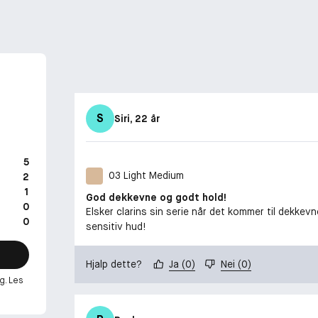
S
Siri
, 22 år
5
03 Light Medium
2
1
God dekkevne og godt hold!
0
Elsker clarins sin serie når det kommer til dekkev
0
sensitiv hud!
Hjalp dette?
Ja
(
0
)
Nei
(
0
)
g. Les