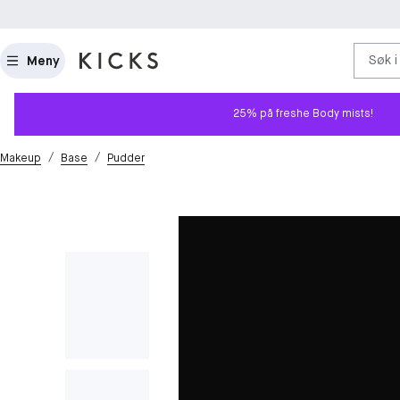
Søk i
Meny
25% på freshe Body mists!
/
/
Makeup
Base
Pudder