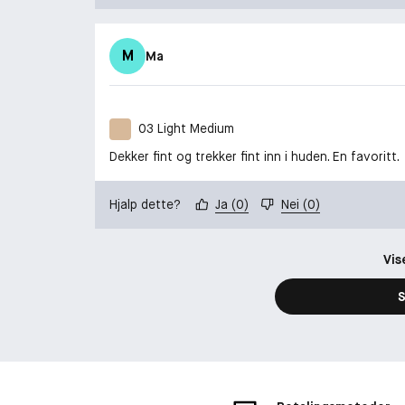
M
Ma
03 Light Medium
Dekker fint og trekker fint inn i huden. En favoritt.
Hjalp dette?
Ja
(
0
)
Nei
(
0
)
Vis
S