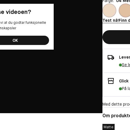
Farge:
04 Me
 se videoen?
Test nå!
Finn 
vi at du godtar funksjonelle
nskapsler
OK
Lever
Se l
Click
På l
Med dette pro
Om produkt
Matte