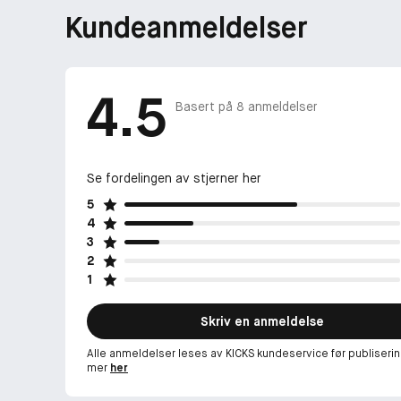
Kundeanmeldelser
4.5
Basert på
8
anmeldelser
Se fordelingen av stjerner her
5
4
3
2
1
Skriv en anmeldelse
Alle anmeldelser leses av KICKS kundeservice før publiserin
mer
her