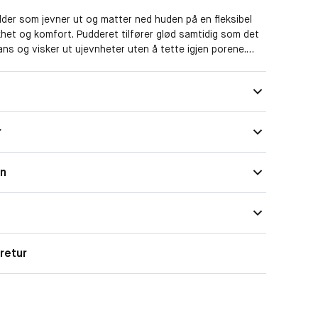
der som jevner ut og matter ned huden på en fleksibel
et og komfort. Pudderet tilfører glød samtidig som det
lans og visker ut ujevnheter uten å tette igjen porene.
 hudtyper.
Kompakt
.
Medium
ordbærtre som reduserer talgproduksjonen og forhindrer
r
Matte
gjør huden myk og tilfører næring.
ygges opp til middels dekning.
on
 som gir en matt, jevn finish.
ontrollerer glans og gjør huden matt.
til porene, men lar huden puste.
kning.
retur