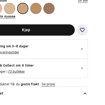
dium
Se alle
Vil du se videoen?
din nyanse
Da trenger vi at du godtar funksjonelle
informasjonskapsler
Kjøp
OK
ing om 3–6 dager
everingstider
 & Collect om 4 timer
ager i
73 butikker
duktet får du
gratis frakt
·
Se priser
et