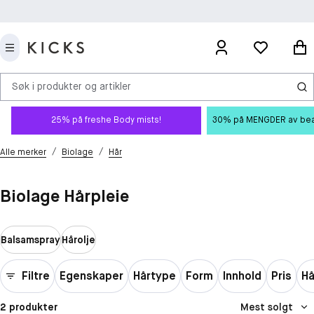
Søk i produkter og artikler
25% på freshe Body mists!
30% på MENGDER av beauty
/
/
Alle merker
Biolage
Hår
Biolage Hårpleie
Balsamspray
Hårolje
Filtre
Egenskaper
Hårtype
Form
Innhold
Pris
Hå
2 produkter
Mest solgt