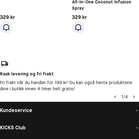
All-In-One Coconut Infusion
Spray
Pris: 329 kr
Pris: 329 kr
329 kr
329 kr
Rask levering og fri frakt
Fri frakt når du handler for 199 kr! Du kan også hente produktene
dine i butikk innen 4 timer helt gratis!
1
/
4
Kundeservice
KICKS Club