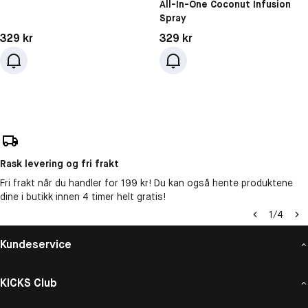
All-In-One Coconut Infusion
Spray
Pris: 329 kr
Pris: 329 kr
329 kr
329 kr
Rask levering og fri frakt
Fri frakt når du handler for 199 kr! Du kan også hente produktene
dine i butikk innen 4 timer helt gratis!
1
/
4
Kundeservice
KICKS Club