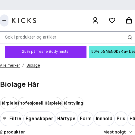
Søk i produkter og artikler
25% på freshe Body mists!
30% på MENGDER av beauty
/
Alle merker
Biolage
Biolage Hår
Hårpleie
Profesjonell Hårpleie
Hårstyling
Filtre
Egenskaper
Hårtype
Form
Innhold
Pris
Hå
2 produkter
Mest solgt