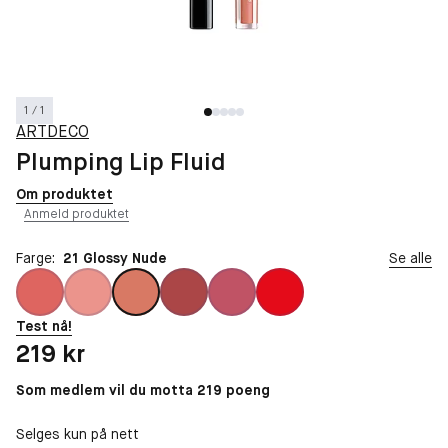
1 / 1
ARTDECO
Plumping Lip Fluid
Om produktet
Anmeld produktet
Farge:
21 Glossy Nude
Se alle
Test nå!
Pris: 219 kr
219 kr
Som medlem vil du motta 219 poeng
Selges kun på nett