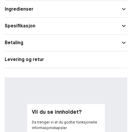
tekstur.
Ingredienser
• Volumgivende lipgloss
• Fuktighetsgivende og nærende
Spesifikasjon
• Blank og non-stick finish
Betaling
Rød pepperekstrakt kan gi en lett prikkende/stikkende følelse
på grunn av økt blodsirkulasjonen i leppene.
Levering og retur
Vil du se innholdet?
Da trenger vi at du godtar funksjonelle
informasjonskapsler