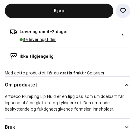
Kjøp
Levering om 4–7 dager
Se leveringstider
Ikke tilgjengelig
Med dette produktet får du
gratis frakt
·
Se priser
Om produktet
Artdeco Plumping Lip Fluid er en lipgloss som umiddelbart får
leppene til å se glattere og fyldigere ut. Den nærende,
beskyttende og fuktighetsgivende formelen inneholder
modifisert rød pepperekstrakt for maksimalt volum og en fyldig,
blank finish. Dette i kombinasjon med fresh farge, en glossy
Bruk
"wet-look" finish og deilig vaniljeduft, gir lepper som både føles
og ser uimotståelige ut! Ikke-klebrig og har en behagelig