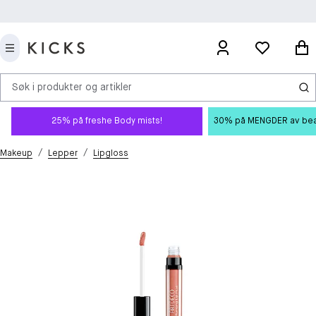
Søk i produkter og artikler
25% på freshe Body mists!
30% på MENGDER av beauty
/
/
Makeup
Lepper
Lipgloss