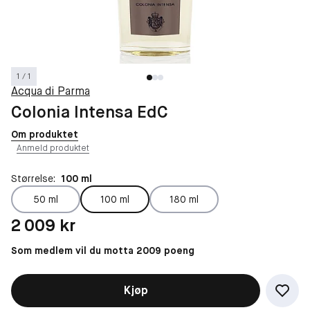
1 / 1
Acqua di Parma
Colonia Intensa EdC
Om produktet
Anmeld produktet
Størrelse:
100 ml
50 ml
100 ml
180 ml
Pris: 2 009 kr
2 009 kr
Som medlem vil du motta 2009 poeng
Kjøp