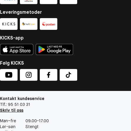
Leveringsmetoder
KICKS-app
Følg KICKS
Kontakt kundeservice
Tlf.: 95 51 03 31
Skriv til oss
Man–fre
09.00-17.00
Lør-søn
Stengt