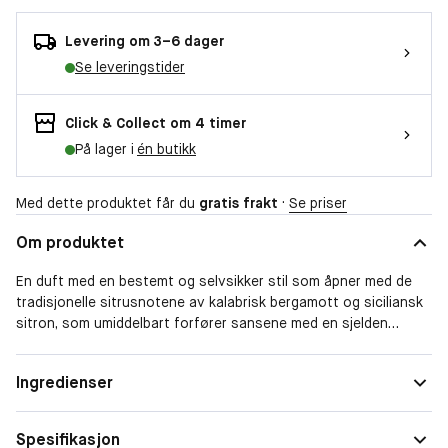
Levering om 3–6 dager
Se leveringstider
Click & Collect om 4 timer
På lager i
én butikk
Med dette produktet får du
gratis frakt
·
Se priser
Om produktet
En duft med en bestemt og selvsikker stil som åpner med de
tradisjonelle sitrusnotene av kalabrisk bergamott og siciliansk
sitron, som umiddelbart forfører sansene med en sjelden
friskhet. De aromatiske aksentene av myrt blander seg med en
intens base som avslører den ubestridte unike egenskapen til
Ingredienser
Eau de Cologne: dens lærnoter - elegante, sofistikerte, intenst
maskuline.
Spesifikasjon