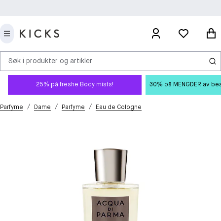
Søk i produkter og artikler
25% på freshe Body mists!
30% på MENGDER av beauty
/
/
/
Parfyme
Dame
Parfyme
Eau de Cologne