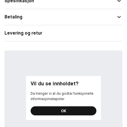
Spesifikasjon
ut• Perfekt kveldsduft• VeganskDuftnoterTopp: Bergamott,
grapefrukt, sort pepperHjerte: Mose, gulrot, geraniumBase:
Sandeltre, patchouli, sedertre
Betaling
Levering og retur
Vil du se innholdet?
Da trenger vi at du godtar funksjonelle
informasjonskapsler
OK