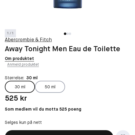
1 / 1
Abercrombie & Fitch
Away Tonight Men Eau de Toilette
Om produktet
Anmeld produktet
Størrelse:
30 ml
30 ml
50 ml
Pris: 525 kr
525 kr
Som medlem vil du motta 525 poeng
Selges kun på nett