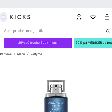
Søk i produkter og artikler
25% på freshe Body mists!
30% på MENGDER av beauty
/
/
Parfyme
Mann
Parfyme