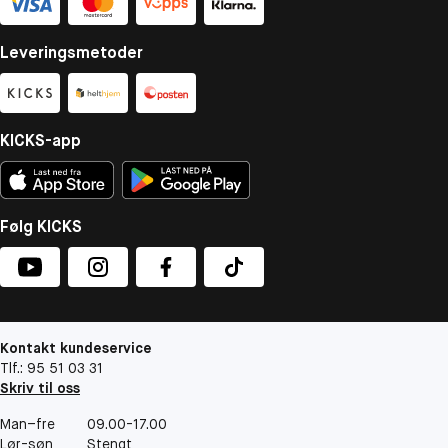
Leveringsmetoder
KICKS-app
Følg KICKS
Kontakt kundeservice
Tlf.: 95 51 03 31
Skriv til oss
Man–fre
09.00-17.00
Lør-søn
Stengt