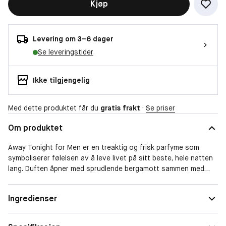
Kjøp
Levering om 3–6 dager
Se leveringstider
Ikke tilgjengelig
Med dette produktet får du
gratis frakt
·
Se priser
Om produktet
Away Tonight for Men er en treaktig og frisk parfyme som
symboliserer følelsen av å leve livet på sitt beste, hele natten
lang. Duften åpner med sprudlende bergamott sammen med
grapefrukt og sort pepper. I hjertet av parfymen er en jordnær
og kompleks blanding av mose, gulrot og geranium. En varm og
Form
Spray
Ingredienser
livlig blanding av sandeltre og patchouli er supplert med
Duftfamilie
Treaktig
kremaktig sedertre – for en godt avrundet finish.• Treaktig og
frisk parfyme• For den optimistiske mannen som lever livet fullt