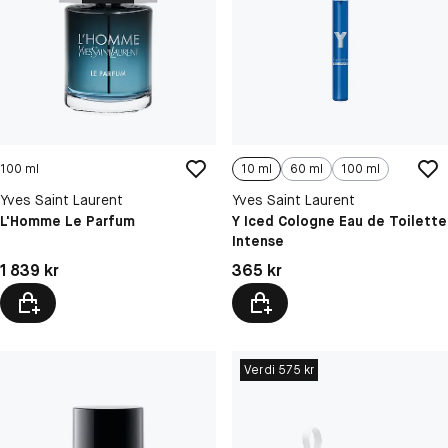
100 ml
10 ml
60 ml
100 ml
Yves Saint Laurent
Yves Saint Laurent
L'Homme Le Parfum
Y Iced Cologne Eau de Toilette
Intense
Pris: 1 839 kr
Pris: 365 kr
1 839 kr
365 kr
Verdi 575 kr