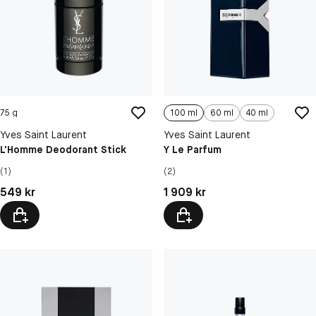
75 g
100 ml
60 ml
40 ml
Yves Saint Laurent
Yves Saint Laurent
L'Homme Deodorant Stick
Y Le Parfum
(1)
(2)
Pris: 549 kr
Pris: 1 909 kr
549 kr
1 909 kr