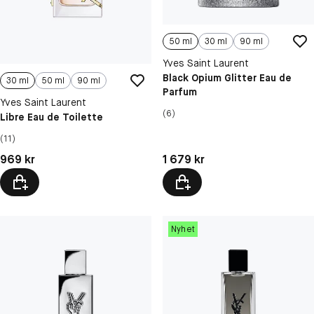
50 ml
30 ml
90 ml
Yves Saint Laurent
Black Opium Glitter Eau de
30 ml
50 ml
90 ml
Parfum
Yves Saint Laurent
(6)
Libre Eau de Toilette
(11)
Pris: 969 kr
Pris: 1 679 kr
969 kr
1 679 kr
Nyhet