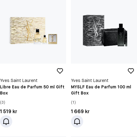
Yves Saint Laurent
Yves Saint Laurent
Libre Eau de Parfum 50 ml Gift
MYSLF Eau de Parfum 100 ml
Box
Gift Box
(3)
(1)
Pris: 1 519 kr
Pris: 1 669 kr
1 519 kr
1 669 kr