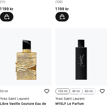
(11)
(132)
Pris: 1 199 kr
Pris: 1 199 kr
1 199 kr
1 199 kr
50 ml
100 ml
40 ml
60 ml
150 ml, Refill
150 ml
Yves Saint Laurent
Yves Saint Laurent
Libre Vanille Couture Eau de
MYSLF Le Parfum