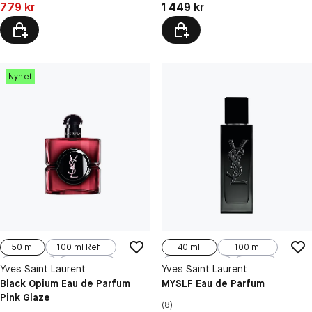
Pris: 779 kr
Pris: 1 449 kr
779 kr
1 449 kr
Nyhet
50 ml
100 ml Refill
40 ml
100 ml
30 ml
90 ml
150 ml, Refill
60 ml
Yves Saint Laurent
Yves Saint Laurent
150 ml
Black Opium Eau de Parfum
MYSLF Eau de Parfum
Pink Glaze
(8)