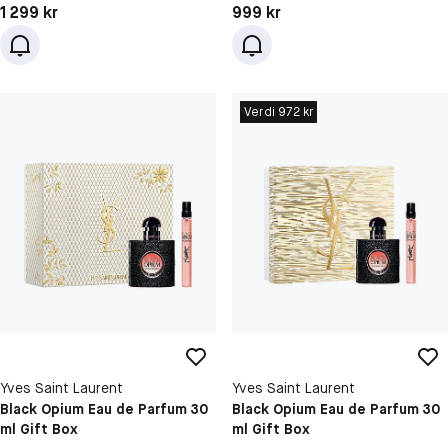
Pris: 1 299 kr
Pris: 999 kr
1 299 kr
999 kr
Verdi 972 kr
Yves Saint Laurent
Yves Saint Laurent
Black Opium Eau de Parfum 30
Black Opium Eau de Parfum 30
ml Gift Box
ml Gift Box