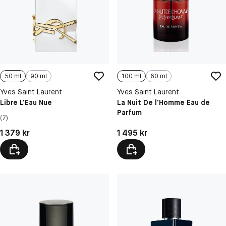
50 ml
90 ml
100 ml
60 ml
Yves Saint Laurent
Yves Saint Laurent
Libre L'Eau Nue
La Nuit De l'Homme Eau de
Parfum
(7)
Pris: 1 379 kr
Pris: 1 495 kr
1 379 kr
1 495 kr