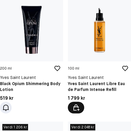
200 ml
100 ml
Yves Saint Laurent
Yves Saint Laurent
Black Opium Shimmering Body
Yves Saint Laurent Libre Eau
Lotion
de Parfum Intense Refill
Pris: 519 kr
Pris: 1 799 kr
519 kr
1 799 kr
Verdi 1 206 kr
Verdi 2 048 kr