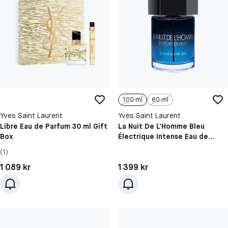
100 ml
60 ml
Yves Saint Laurent
Yves Saint Laurent
Libre Eau de Parfum 30 ml Gift
La Nuit De L'Homme Bleu
Box
Électrique Intense Eau de
Toilette
(1)
Pris: 1 089 kr
Pris: 1 399 kr
1 089 kr
1 399 kr