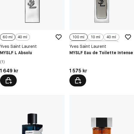
60 ml
40 ml
100 ml
10 ml
40 ml
60 ml
Yves Saint Laurent
Yves Saint Laurent
MYSLF L Absolu
MYSLF Eau de Toilette Intense
(1)
Pris: 1 649 kr
Pris: 1 575 kr
1 649 kr
1 575 kr