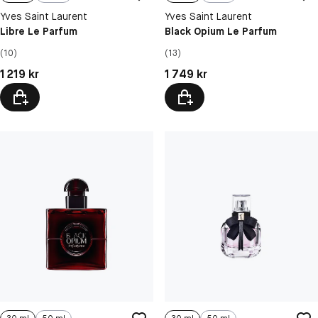
Yves Saint Laurent
Yves Saint Laurent
Libre Le Parfum
Black Opium Le Parfum
(10)
(13)
Pris: 1 219 kr
Pris: 1 749 kr
1 219 kr
1 749 kr