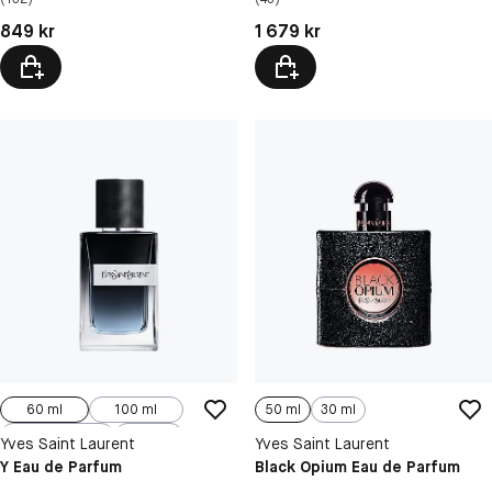
Pris: 849 kr
Pris: 1 679 kr
849 kr
1 679 kr
60 ml
100 ml
50 ml
30 ml
150 ml, Refill
40 ml
Yves Saint Laurent
Yves Saint Laurent
Y Eau de Parfum
Black Opium Eau de Parfum