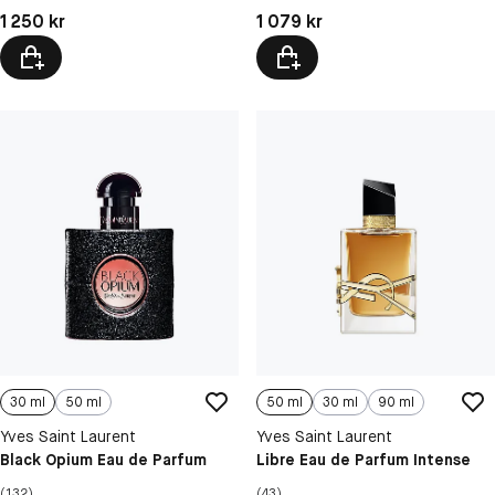
Pris: 1 250 kr
Pris: 1 079 kr
1 250 kr
1 079 kr
30 ml
50 ml
50 ml
30 ml
90 ml
Yves Saint Laurent
Yves Saint Laurent
Black Opium Eau de Parfum
Libre Eau de Parfum Intense
(132)
(43)