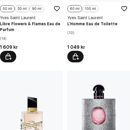
50 ml
30 ml
90 ml
60 ml
100 ml
Yves Saint Laurent
Yves Saint Laurent
Libre Flowers & Flames Eau de
L'Homme Eau de Toilette
Parfum
(10)
(14)
Pris: 1 609 kr
Pris: 1 049 kr
1 609 kr
1 049 kr