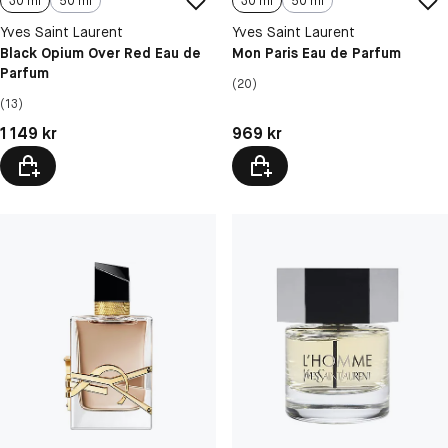
30 ml
50 ml
30 ml
50 ml
Yves Saint Laurent
Yves Saint Laurent
Black Opium Over Red Eau de
Mon Paris Eau de Parfum
Parfum
(20)
(13)
Pris: 1 149 kr
Pris: 969 kr
1 149 kr
969 kr