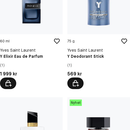
60 ml
75 g
Yves Saint Laurent
Yves Saint Laurent
Y Elixir Eau de Parfum
Y Deodorant Stick
(1)
(1)
Pris: 1 999 kr
Pris: 569 kr
1 999 kr
569 kr
Nyhet