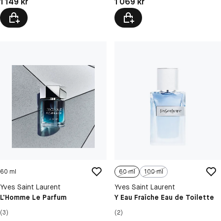
Pris: 1 149 kr
Pris: 1 069 kr
1 149 kr
1 069 kr
60 ml
60 ml
100 ml
Yves Saint Laurent
Yves Saint Laurent
L'Homme Le Parfum
Y Eau Fraîche Eau de Toilette
(3)
(2)