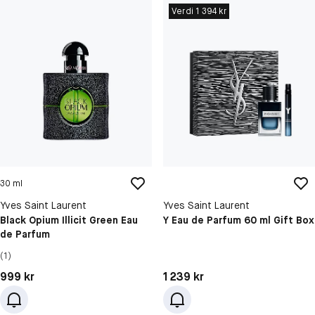
Verdi 1 394 kr
30 ml
Yves Saint Laurent
Yves Saint Laurent
Black Opium Illicit Green Eau
Y Eau de Parfum 60 ml Gift Box
de Parfum
(1)
Pris: 999 kr
Pris: 1 239 kr
999 kr
1 239 kr