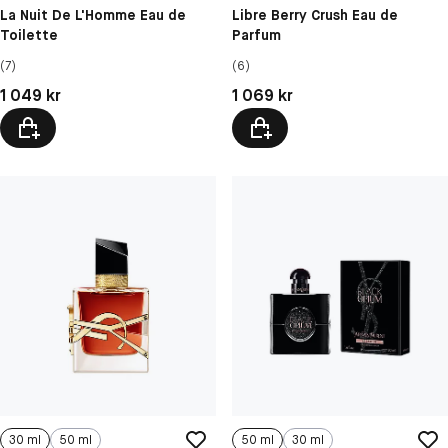
La Nuit De L'Homme Eau de
Libre Berry Crush Eau de
Toilette
Parfum
(7)
(6)
Pris: 1 049 kr
Pris: 1 069 kr
1 049 kr
1 069 kr
30 ml
50 ml
50 ml
30 ml