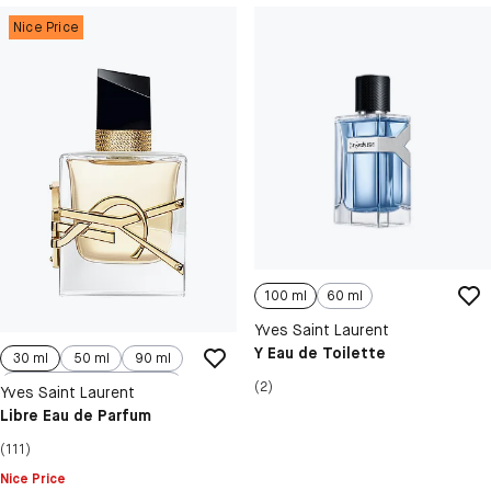
Nice Price
100 ml
60 ml
Yves Saint Laurent
Y Eau de Toilette
30 ml
50 ml
90 ml
100 ml, Refill
(2)
Yves Saint Laurent
Libre Eau de Parfum
(111)
Nice Price