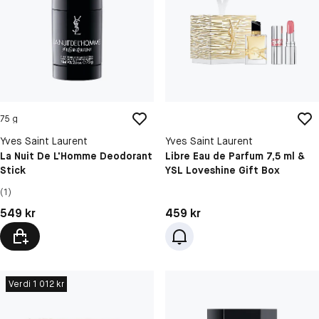
75 g
Yves Saint Laurent
Yves Saint Laurent
La Nuit De L'Homme Deodorant
Libre Eau de Parfum 7,5 ml &
Stick
YSL Loveshine Gift Box
(1)
Pris: 549 kr
Pris: 459 kr
549 kr
459 kr
Verdi 1 012 kr