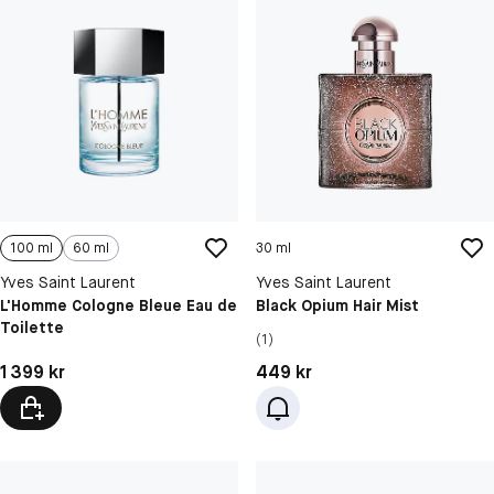
100 ml
60 ml
30 ml
Yves Saint Laurent
Yves Saint Laurent
L'Homme Cologne Bleue Eau de
Black Opium Hair Mist
Toilette
(1)
Pris: 1 399 kr
Pris: 449 kr
1 399 kr
449 kr