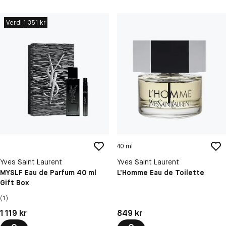
Verdi 1 351 kr
40 ml
Yves Saint Laurent
Yves Saint Laurent
MYSLF Eau de Parfum 40 ml
L'Homme Eau de Toilette
Gift Box
(1)
Pris: 1 119 kr
Pris: 849 kr
1 119 kr
849 kr