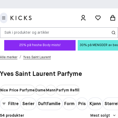
Søk i produkter og artikler
25% på freshe Body mists!
30% på MENGDER av beauty
/
Alle merker
Yves Saint Laurent
Yves Saint Laurent Parfyme
Nice Price Parfyme
Dame
Mann
Parfym Refill
Filtre
Serier
Duftfamilie
Form
Pris
Kjønn
Større
54 produkter
Mest solgt