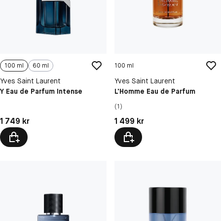
100 ml
60 ml
100 ml
Yves Saint Laurent
Yves Saint Laurent
Y Eau de Parfum Intense
L'Homme Eau de Parfum
(1)
Pris: 1 749 kr
Pris: 1 499 kr
1 749 kr
1 499 kr