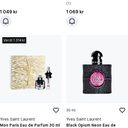
(1)
Pris: 1 049 kr
Pris: 1 069 kr
1 049 kr
1 069 kr
Verdi 1 314 kr
30 ml
Yves Saint Laurent
Yves Saint Laurent
Mon Paris Eau de Parfum 30 ml
Black Opium Neon Eau de