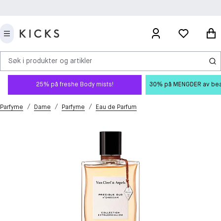
Søk i produkter og artikler
25% på freshe Body mists!
30% på MENGDER av beauty
/
/
/
Parfyme
Dame
Parfyme
Eau de Parfum