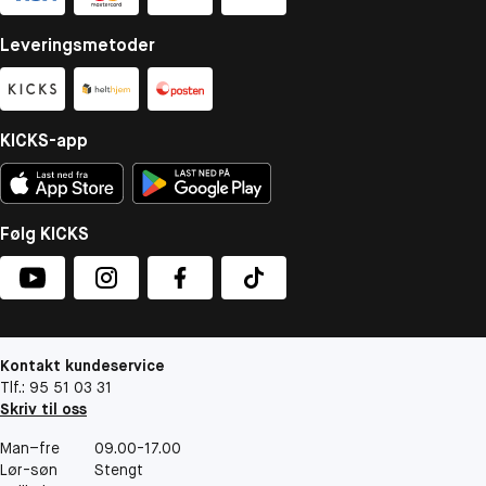
Leveringsmetoder
KICKS-app
Følg KICKS
Kontakt kundeservice
Tlf.: 95 51 03 31
Skriv til oss
Man–fre
09.00-17.00
Lør-søn
Stengt