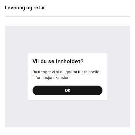
Hjertenote: Sjasmin, tuberose,
Levering og retur
Bunnote: Vetiver, sandeltre, patsjuli, oud
Vil du se innholdet?
Da trenger vi at du godtar funksjonelle
informasjonskapsler
OK