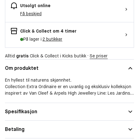
Utsolgt online
Få beskjed
Click & Collect om 4 timer
På lager i
2 butikker
Alltid
gratis
Click & Collect i Kicks butikk ·
Se priser
Om produktet
En hyllest til naturens skjønnhet.
Collection Extra Ordinaire er en uvanlig og eksklusiv kolleksjon
inspirert av Van Cleef & Arpels High Jewellery Line: Les Jardins
Precious Oud hyller en legendarisk ingrediens: Oud Wood.
Oud er en sjelden og kostbar ingrediens som man bare finner i
Form
Spray
Spesifikasjon
eksepsjonelle parfymer.
Duftfamilie
Treaktig
Oud kommer fra Aquilaria, et tre som vokser i India og Asia, og
som bare avslører sin kraftfulle duft når en spesiell sopp
Betaling
bosetter seg i treet.
Toppnote: Bergamott, rosépepper