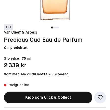
1 / 1
Van Cleef & Arpels
Precious Oud Eau de Parfum
Om produktet
Størrelse:
75 ml
Pris: 2 339 kr
2 339 kr
Som medlem vil du motta 2339 poeng
Utsolgt online
Kjøp som Click & Collect