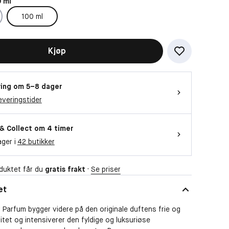
 ml
100 ml
Kjøp
ing om 5–8 dager
everingstider
 & Collect om 4 timer
ager i
42 butikker
duktet får du
gratis frakt
·
Se priser
et
Parfum bygger videre på den originale duftens frie og
litet og intensiverer den fyldige og luksuriøse