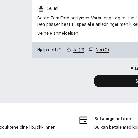
50 ml
Beste Tom Ford parfymen. Varer lenge og er ikke f
Den passer best til spesielle anledninger men luker 
Se hele anmeldelsen
Hjalp dette?
Ja
(
2
)
Nei
(
0
)
Vis
S
Betalingsmetoder
roduktene dine i butikk innen
Du kan betale med kor