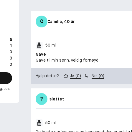
C
Camilla
, 40 år
5
50 ml
1
0
Gave
0
Gave til min sønn. Veldig fornøyd
0
Hjalp dette?
Ja
(
0
)
Nei
(
0
)
g. Les
?
-slettet-
50 ml
De beste parfymene, men leveringstiden er veldig lan