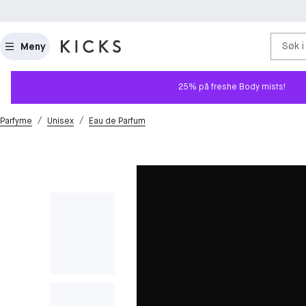
Søk i
Meny
25% på freshe Body mists!
/
/
Parfyme
Unisex
Eau de Parfum