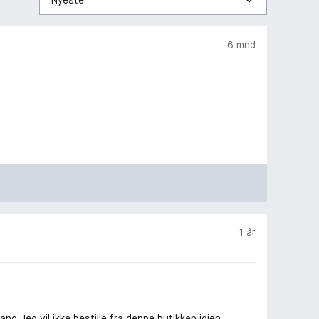
etter
6 mnd
1 år
g. Jeg vil ikke bestille fra denne butikken igjen.