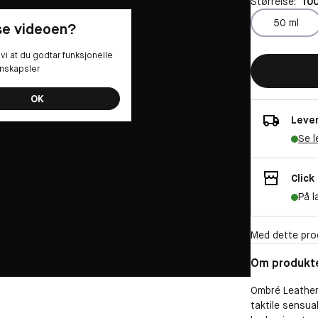
Størrelse:
100
50 ml
 se videoen?
vi at du godtar funksjonelle
nskapsler
OK
Lever
Se l
Click
På l
Med dette pro
Om produkt
Ombré Leather 
taktile sensua