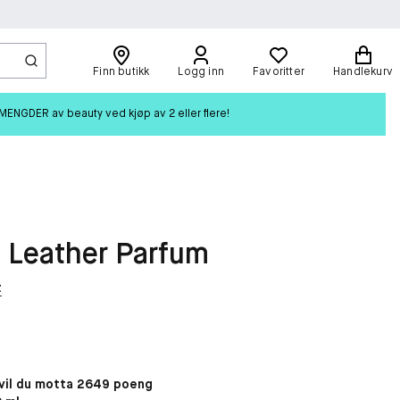
Finn butikk
Logg inn
Favoritter
Handlekurv
ENGDER av beauty ved kjøp av 2 eller flere!
 Leather Parfum
t
il du motta 2649 poeng