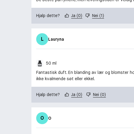
Hjalp dette?
Ja
(
0
)
Nei
(
1
)
L
Lauryna
50 ml
Fantastisk duft. En blanding av lær og blomster 
ikke kvalmende søt eller ekkel.
Hjalp dette?
Ja
(
0
)
Nei
(
0
)
O
O