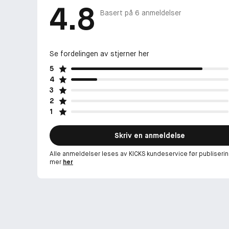
4.8
Basert på
6
anmeldelser
Se fordelingen av stjerner her
5
4
3
2
1
Skriv en anmeldelse
Alle anmeldelser leses av KICKS kundeservice før publiserin
mer
her