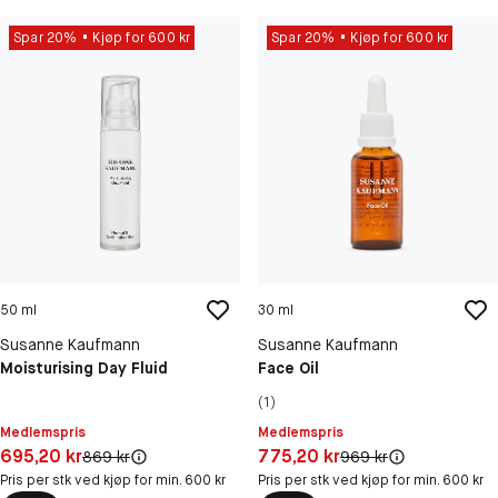
Spar 20%
Kjøp for 600 kr
Spar 20%
Kjøp for 600 kr
50 ml
30 ml
Susanne Kaufmann
Susanne Kaufmann
Moisturising Day Fluid
Face Oil
(1)
Medlemspris
Medlemspris
Pris: 695,20 kr
Pris: 775,20 kr
695,20 kr
775,20 kr
Original pris:
Original pris:
869 kr
969 kr
Pris per stk ved kjøp for min. 600 kr
Pris per stk ved kjøp for min. 600 kr