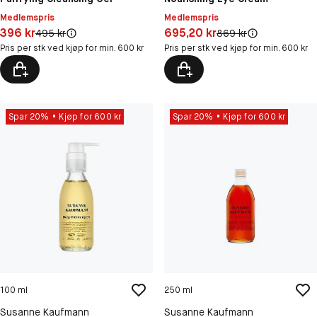
Medlemspris
Medlemspris
Pris: 396 kr
Pris: 695,20 kr
396 kr
695,20 kr
Original pris:
Original pris:
495 kr
869 kr
Pris per stk ved kjøp for min. 600 kr
Pris per stk ved kjøp for min. 600 kr
Spar 20%
Kjøp for 600 kr
Spar 20%
Kjøp for 600 kr
100 ml
250 ml
Susanne Kaufmann
Susanne Kaufmann