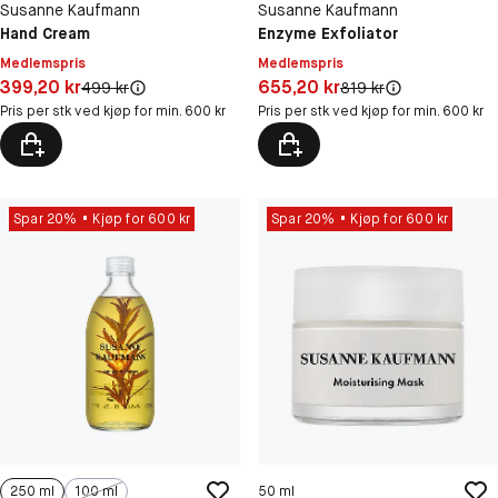
Susanne Kaufmann
Susanne Kaufmann
Hand Cream
Enzyme Exfoliator
Medlemspris
Medlemspris
Pris: 399,20 kr
Pris: 655,20 kr
399,20 kr
655,20 kr
Original pris:
Original pris:
499 kr
819 kr
Pris per stk ved kjøp for min. 600 kr
Pris per stk ved kjøp for min. 600 kr
Spar 20%
Kjøp for 600 kr
Spar 20%
Kjøp for 600 kr
250 ml
100 ml
50 ml