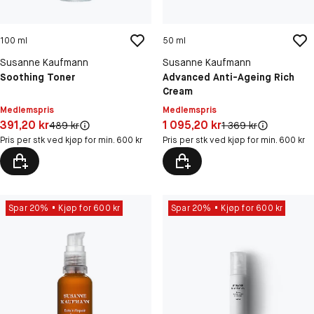
100 ml
50 ml
Susanne Kaufmann
Susanne Kaufmann
Soothing Toner
Advanced Anti-Ageing Rich
Cream
Medlemspris
Medlemspris
Pris: 391,20 kr
Pris: 1 095,20 kr
391,20 kr
1 095,20 kr
Original pris:
Original pris:
489 kr
1 369 kr
Pris per stk ved kjøp for min. 600 kr
Pris per stk ved kjøp for min. 600 kr
Spar 20%
Kjøp for 600 kr
Spar 20%
Kjøp for 600 kr