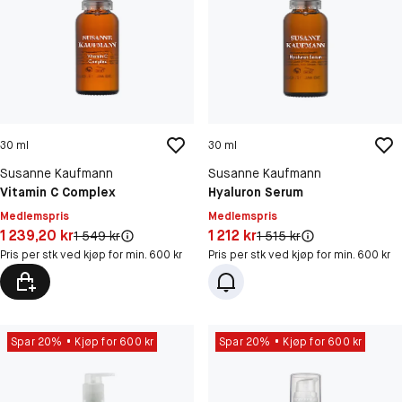
30 ml
30 ml
Susanne Kaufmann
Susanne Kaufmann
Vitamin C Complex
Hyaluron Serum
Medlemspris
Medlemspris
Pris: 1 239,20 kr
Pris: 1 212 kr
1 239,20 kr
1 212 kr
Original pris:
Original pris:
1 549 kr
1 515 kr
Pris per stk ved kjøp for min. 600 kr
Pris per stk ved kjøp for min. 600 kr
Spar 20%
Kjøp for 600 kr
Spar 20%
Kjøp for 600 kr