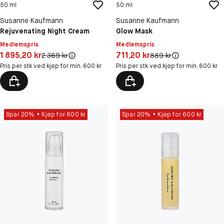
50 ml
50 ml
Susanne Kaufmann
Susanne Kaufmann
Rejuvenating Night Cream
Glow Mask
Medlemspris
Medlemspris
Pris: 1 895,20 kr
Pris: 711,20 kr
1 895,20 kr
711,20 kr
Original pris:
Original pris:
2 369 kr
889 kr
Pris per stk ved kjøp for min. 600 kr
Pris per stk ved kjøp for min. 600 kr
Spar 20%
Kjøp for 600 kr
Spar 20%
Kjøp for 600 kr