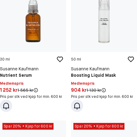
30 ml
50 ml
Susanne Kaufmann
Susanne Kaufmann
Nutrient Serum
Boosting Liquid Mask
Medlemspris
Medlemspris
Pris: 1 252 kr
Pris: 904 kr
1 252 kr
904 kr
Original pris:
Original pris:
1 565 kr
1 130 kr
Pris per stk ved kjøp for min. 600 kr
Pris per stk ved kjøp for min. 600 kr
Spar 20%
Kjøp for 600 kr
Spar 20%
Kjøp for 600 kr