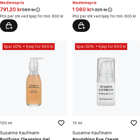
Medlemspris
Medlemspris
Pris: 791,20 kr
Pris: 1 060 kr
791,20 kr
1 060 kr
Original pris:
Original pris:
989 kr
1 325 kr
Pris per stk ved kjøp for min. 600 kr
Pris per stk ved kjøp for min. 600 kr
Spar 20%
Kjøp for 600 kr
Spar 20%
Kjøp for 600 kr
100 ml
15 ml
Susanne Kaufmann
Susanne Kaufmann
Purifying Cleansing Gel
Nourishing Eye Cream