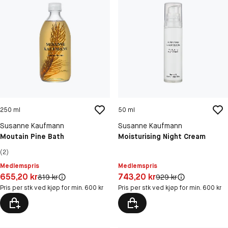
250 ml
50 ml
Susanne Kaufmann
Susanne Kaufmann
Moutain Pine Bath
Moisturising Night Cream
(2)
Medlemspris
Medlemspris
Pris: 655,20 kr
Pris: 743,20 kr
655,20 kr
743,20 kr
Original pris:
Original pris:
819 kr
929 kr
Pris per stk ved kjøp for min. 600 kr
Pris per stk ved kjøp for min. 600 kr