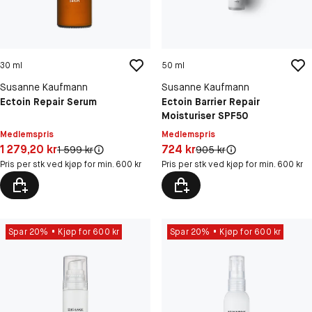
30 ml
50 ml
Susanne Kaufmann
Susanne Kaufmann
Ectoin Repair Serum
Ectoin Barrier Repair
Moisturiser SPF50
Medlemspris
Medlemspris
Pris: 1 279,20 kr
Pris: 724 kr
1 279,20 kr
724 kr
Original pris:
Original pris:
1 599 kr
905 kr
Pris per stk ved kjøp for min. 600 kr
Pris per stk ved kjøp for min. 600 kr
Spar 20%
Kjøp for 600 kr
Spar 20%
Kjøp for 600 kr