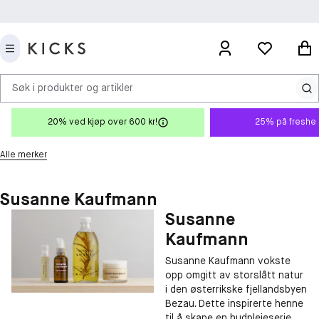
Søk i produkter og artikler
20% ved kjøp over 600 kr!
25% på freshe 
Alle merker
Susanne Kaufmann
Susanne
Kaufmann
Susanne Kaufmann vokste
opp omgitt av storslått natur
i den østerrikske fjellandsbyen
Bezau. Dette inspirerte henne
til å skape en hudpleieserie