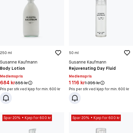
250 ml
50 ml
Susanne Kaufmann
Susanne Kaufmann
Body Lotion
Rejuvenating Day Fluid
Medlemspris
Medlemspris
Pris: 684 kr
Pris: 1 116 kr
684 kr
1 116 kr
Original pris:
Original pris:
855 kr
1 395 kr
Pris per stk ved kjøp for min. 600 kr
Pris per stk ved kjøp for min. 600 kr
Spar 20%
Kjøp for 600 kr
Spar 20%
Kjøp for 600 kr