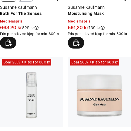
Susanne Kaufmann
Susanne Kaufmann
Bath For The Senses
Moisturising Mask
Medlemspris
Medlemspris
Pris: 663,20 kr
Pris: 591,20 kr
663,20 kr
591,20 kr
Original pris:
Original pris:
829 kr
739 kr
Pris per stk ved kjøp for min. 600 kr
Pris per stk ved kjøp for min. 600 kr
Spar 20%
Kjøp for 600 kr
Spar 20%
Kjøp for 600 kr