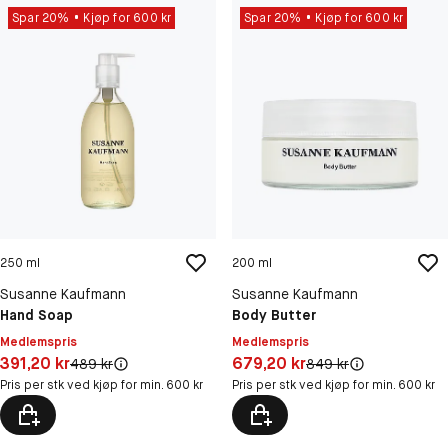
Spar 20%
Kjøp for 600 kr
Spar 20%
Kjøp for 600 kr
250 ml
200 ml
Susanne Kaufmann
Susanne Kaufmann
Hand Soap
Body Butter
Medlemspris
Medlemspris
Pris: 391,20 kr
Pris: 679,20 kr
391,20 kr
679,20 kr
Original pris:
Original pris:
489 kr
849 kr
Pris per stk ved kjøp for min. 600 kr
Pris per stk ved kjøp for min. 600 kr