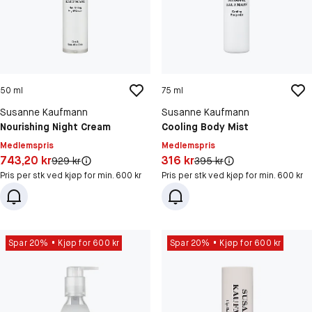
50 ml
75 ml
Susanne Kaufmann
Susanne Kaufmann
Nourishing Night Cream
Cooling Body Mist
Medlemspris
Medlemspris
Pris: 743,20 kr
Pris: 316 kr
743,20 kr
316 kr
Original pris:
Original pris:
929 kr
395 kr
Pris per stk ved kjøp for min. 600 kr
Pris per stk ved kjøp for min. 600 kr
Spar 20%
Kjøp for 600 kr
Spar 20%
Kjøp for 600 kr