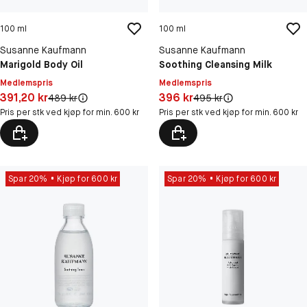
100 ml
100 ml
Susanne Kaufmann
Susanne Kaufmann
Marigold Body Oil
Soothing Cleansing Milk
Medlemspris
Medlemspris
Pris: 391,20 kr
Pris: 396 kr
391,20 kr
396 kr
Original pris:
Original pris:
489 kr
495 kr
Pris per stk ved kjøp for min. 600 kr
Pris per stk ved kjøp for min. 600 kr
Spar 20%
Kjøp for 600 kr
Spar 20%
Kjøp for 600 kr