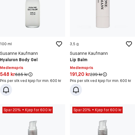
100 ml
3,5 g
Susanne Kaufmann
Susanne Kaufmann
Hyaluron Body Gel
Lip Balm
Medlemspris
Medlemspris
Pris: 548 kr
Pris: 191,20 kr
548 kr
191,20 kr
Original pris:
Original pris:
685 kr
239 kr
Pris per stk ved kjøp for min. 600 kr
Pris per stk ved kjøp for min. 600 kr
Spar 20%
Kjøp for 600 kr
Spar 20%
Kjøp for 600 kr