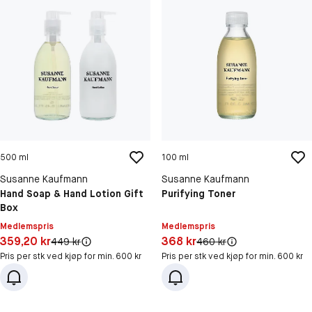
500 ml
100 ml
Susanne Kaufmann
Susanne Kaufmann
Hand Soap & Hand Lotion Gift
Purifying Toner
Box
Medlemspris
Medlemspris
Pris: 359,20 kr
Pris: 368 kr
359,20 kr
368 kr
Original pris:
Original pris:
449 kr
460 kr
Pris per stk ved kjøp for min. 600 kr
Pris per stk ved kjøp for min. 600 kr