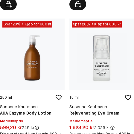
Spar 20%
Kjøp for 600 kr
Spar 20%
Kjøp for 600 kr
250 ml
15 ml
Susanne Kaufmann
Susanne Kaufmann
AHA Enzyme Body Lotion
Rejuvenating Eye Cream
Medlemspris
Medlemspris
Pris: 599,20 kr
Pris: 1 623,20 kr
599,20 kr
1 623,20 kr
Original pris:
Original pris:
749 kr
2 029 kr
Pris per stk ved kjøp for min. 600 kr
Pris per stk ved kjøp for min. 600 kr