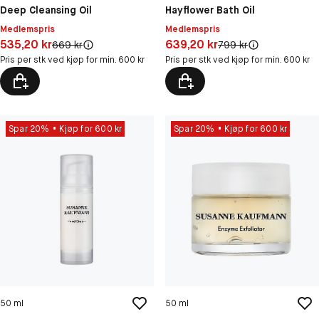
Deep Cleansing Oil
Hayflower Bath Oil
Medlemspris
Medlemspris
Pris: 535,20 kr
Pris: 639,20 kr
535,20 kr
639,20 kr
Original pris:
Original pris:
669 kr
799 kr
Pris per stk ved kjøp for min. 600 kr
Pris per stk ved kjøp for min. 600 kr
Spar 20%
Kjøp for 600 kr
Spar 20%
Kjøp for 600 kr
50 ml
50 ml