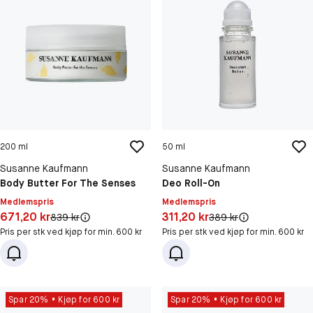
200 ml
50 ml
Susanne Kaufmann
Susanne Kaufmann
Body Butter For The Senses
Deo Roll-On
Medlemspris
Medlemspris
Pris: 671,20 kr
Pris: 311,20 kr
671,20 kr
311,20 kr
Original pris:
Original pris:
839 kr
389 kr
Pris per stk ved kjøp for min. 600 kr
Pris per stk ved kjøp for min. 600 kr
Spar 20%
Kjøp for 600 kr
Spar 20%
Kjøp for 600 kr