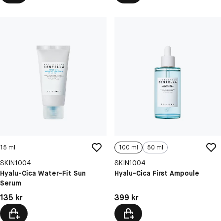
15 ml
100 ml
50 ml
SKIN1004
SKIN1004
Hyalu-Cica Water-Fit Sun
Hyalu-Cica First Ampoule
Serum
Pris: 135 kr
Pris: 399 kr
135 kr
399 kr