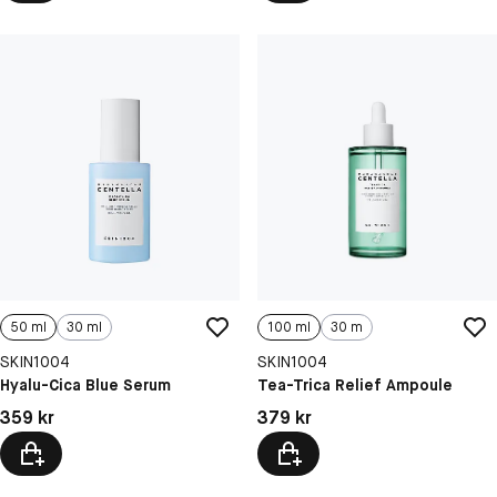
50 ml
30 ml
100 ml
30 m
SKIN1004
SKIN1004
Hyalu-Cica Blue Serum
Tea-Trica Relief Ampoule
Pris: 359 kr
Pris: 379 kr
359 kr
379 kr