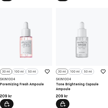
30 ml
100 ml
50 ml
30 ml
100 ml
50 ml
SKIN1004
SKIN1004
Poremizing Fresh Ampoule
Tone Brightening Capsule
Ampoule
Pris: 209 kr
Pris: 209 kr
209 kr
209 kr