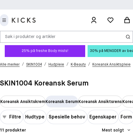
Søk i produkter og artikler
25% på freshe Body mists!
30% på MENGDER av beauty
/
/
/
/
Alle merker
SKIN1004
Hudpleie
K-Beauty
Koreansk Ansiktspleie
SKIN1004 Koreansk Serum
Koreansk Ansiktskrem
Koreansk Serum
Koreansk Ansiktsrens
Kore
Filtre
Hudtype
Spesielle behov
Egenskaper
Form
11 produkter
Mest solgt