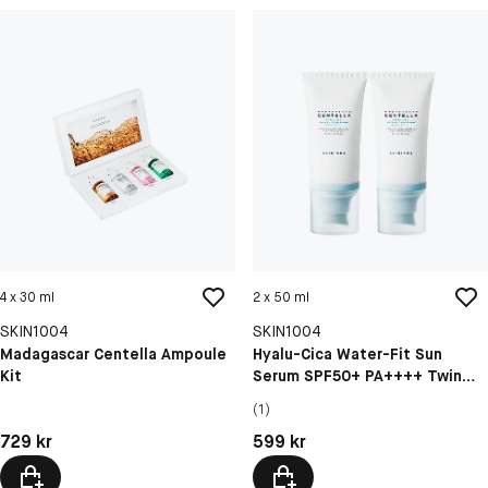
4 x 30 ml
2 x 50 ml
SKIN1004
SKIN1004
Madagascar Centella Ampoule
Hyalu-Cica Water-Fit Sun
Kit
Serum SPF50+ PA++++ Twin
Pack
(1)
Pris: 729 kr
Pris: 599 kr
729 kr
599 kr