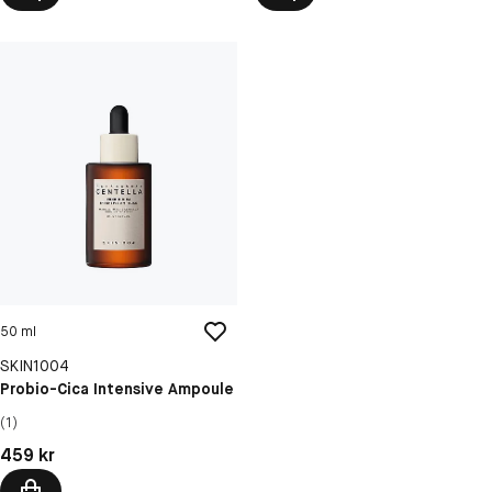
50 ml
SKIN1004
Probio-Cica Intensive Ampoule
(1)
Pris: 459 kr
459 kr