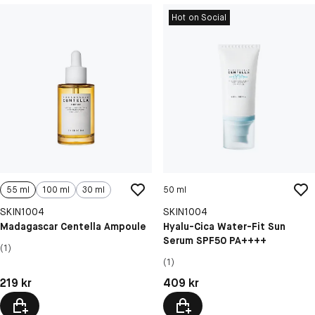
Hot on Social
55 ml
100 ml
30 ml
50 ml
SKIN1004
SKIN1004
Madagascar Centella Ampoule
Hyalu-Cica Water-Fit Sun
Serum SPF50 PA++++
(1)
(1)
Pris: 219 kr
Pris: 409 kr
219 kr
409 kr