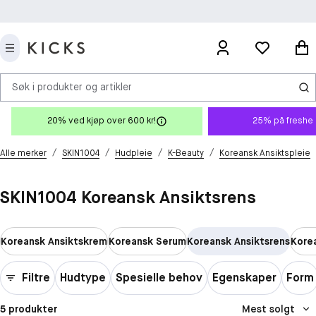
Søk i produkter og artikler
20% ved kjøp over 600 kr!
25% på freshe 
/
/
/
/
Alle merker
SKIN1004
Hudpleie
K-Beauty
Koreansk Ansiktspleie
SKIN1004 Koreansk Ansiktsrens
Koreansk Ansiktskrem
Koreansk Serum
Koreansk Ansiktsrens
Kore
Filtre
Hudtype
Spesielle behov
Egenskaper
Form
5 produkter
Mest solgt