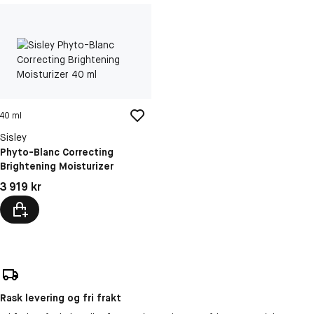
40 ml
Sisley
Phyto-Blanc Correcting
Brightening Moisturizer
Pris: 3 919 kr
3 919 kr
Rask levering og fri frakt