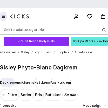
Søk i produkter og artikler
25% på freshe Body mists!
30% på MENGDER av beauty
/
/
/
/
Alle merker
Sisley
Phyto-Blanc
Hudpleie
Ansiktspleie
Sisley Phyto-Blanc Dagkrem
Dagkrem
Ansiktsrens
Nattkrem
Ansiktskrem
Filtre
Serier
Pris
Butikker
Se alle
1 produkt
Mest solgt