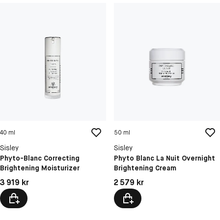
40 ml
50 ml
Sisley
Sisley
Phyto-Blanc Correcting
Phyto Blanc La Nuit Overnight
Brightening Moisturizer
Brightening Cream
Pris: 3 919 kr
Pris: 2 579 kr
3 919 kr
2 579 kr