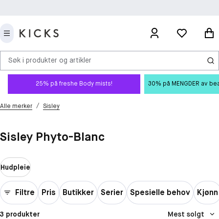
Søk i produkter og artikler
25% på freshe Body mists!
30% på MENGDER av beauty
/
Alle merker
Sisley
Sisley Phyto-Blanc
Hudpleie
Filtre
Pris
Butikker
Serier
Spesielle behov
Kjønn
3 produkter
Mest solgt