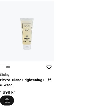
100 ml
Sisley
Phyto-Blanc Brightening Buff
& Wash
Pris: 1 699 kr
1 699 kr