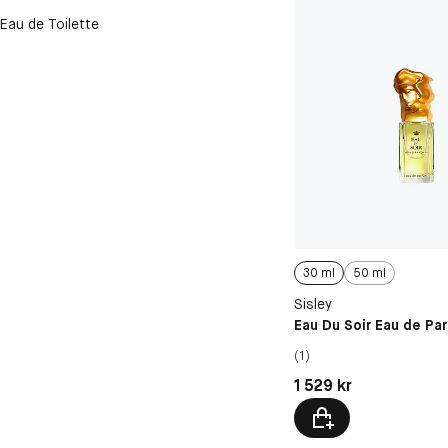
Eau de Toilette
30 ml
50 ml
Sisley
Eau Du Soir Eau de Pa
(1)
Pris: 1 529 kr
1 529 kr