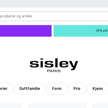
 produkter og artikler
30% på M
erier
Duftfamilie
Form
Pris
Kjønn