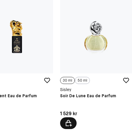
30 ml
50 ml
Sisley
ient Eau de Parfum
Soir De Lune Eau de Parfum
9 kr
Pris: 1 529 kr
1 529 kr