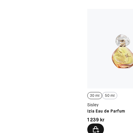
30 ml
50 ml
Sisley
Izia Eau de Parfum
Pris: 1 239 kr
1 239 kr