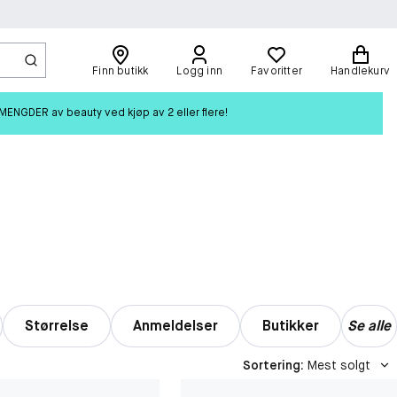
Finn butikk
Logg inn
Favoritter
Handlekurv
ENGDER av beauty ved kjøp av 2 eller flere!
Størrelse
Anmeldelser
Butikker
Se alle
Sortering
:
Mest solgt