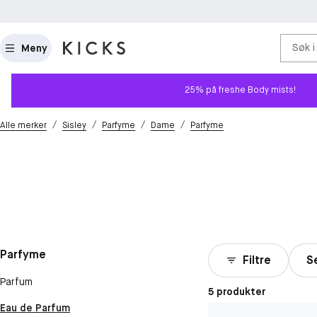
Søk i
Meny
25% på freshe Body mists!
/
/
/
/
Alle merker
Sisley
Parfyme
Dame
Parfyme
Parfyme
Filtre
S
Parfum
5 produkter
Eau de Parfum