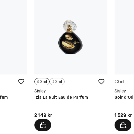
50 ml
30 ml
30 ml
Sisley
Sisley
rfum
Izia La Nuit Eau de Parfum
Soir d'Or
Pris: 2 149 kr
Pris: 1 52
2 149 kr
1 529 kr