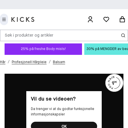
Søk i produkter og artikler
25% på freshe Body mists!
30% på MENGDER av beauty
/
/
Hår
Profesjonell Hårpleie
Balsam
Vil du se videoen?
Da trenger vi at du godtar funksjonelle
informasjonskapsler
OK