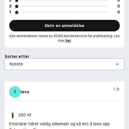
2
0
1
0
Skriv en anmeldelse
Alle anmeldelser leses av KICKS kundeservice før publisering. Les
mer
her
Sorter etter
1 år
I
Ieva
250 ml
Etterlater håret veldig silkemykt og så lett å løse opp