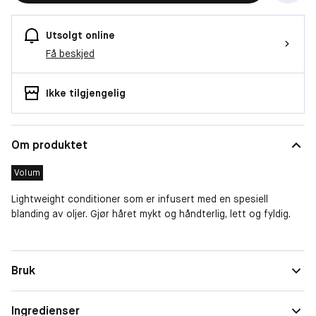
Utsolgt online
Få beskjed
Ikke tilgjengelig
Om produktet
Volum
Lightweight conditioner som er infusert med en spesiell
blanding av oljer. Gjør håret mykt og håndterlig, lett og fyldig.
Egenskaper
Mykgjørende, Fuktgivende, Gir volum
Bruk
Hårtype
Normalt hår
Ingredienser