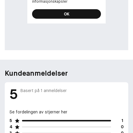
informasjonskapsler
OK
Kundeanmeldelser
5
Basert på
1
anmeldelser
Se fordelingen av stjerner her
5
1
4
0
3
0