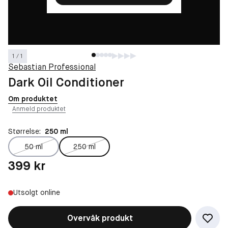
1 / 1
Sebastian Professional
Dark Oil Conditioner
Om produktet
Anmeld produktet
Størrelse:
250 ml
50 ml
250 ml
Pris: 399 kr
399 kr
Utsolgt online
Overvåk produkt