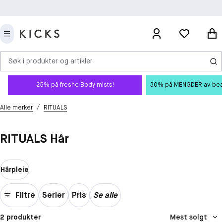
Søk i produkter og artikler
25% på freshe Body mists!
30% på MENGDER av beauty
/
Alle merker
RITUALS
RITUALS Hår
Hårpleie
Filtre
Serier
Pris
Se alle
2 produkter
Mest solgt