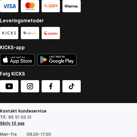
Leveringsmetoder
KICKS-app
Følg KICKS
Kontakt kundeservice
Tlf.: 95 51 03 31
Skriv til oss
Man–fre
09.00-17.00