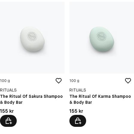
100 g
100 g
RITUALS
RITUALS
The Ritual Of Sakura Shampoo
The Ritual Of Karma Shampoo
& Body Bar
& Body Bar
Pris: 155 kr
Pris: 155 kr
155 kr
155 kr