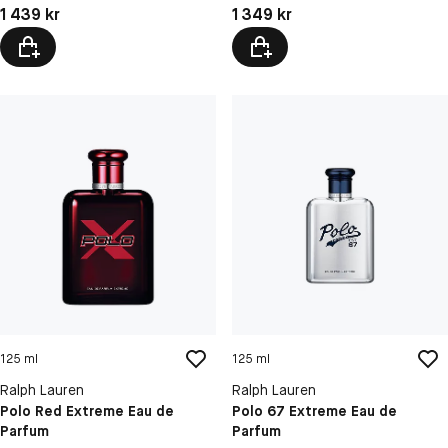
Pris: 1 439 kr
Pris: 1 349 kr
1 439 kr
1 349 kr
125 ml
125 ml
Ralph Lauren
Ralph Lauren
Polo Red Extreme Eau de
Polo 67 Extreme Eau de
Parfum
Parfum