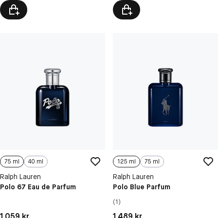
75 ml
40 ml
125 ml
75 ml
Ralph Lauren
Ralph Lauren
Polo 67 Eau de Parfum
Polo Blue Parfum
(1)
Pris: 1 059 kr
Pris: 1 489 kr
1 059 kr
1 489 kr