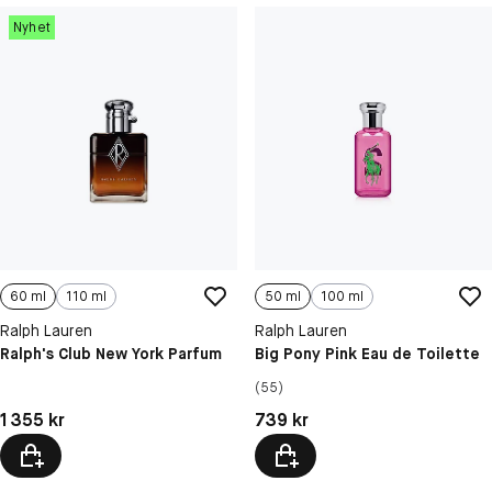
Nyhet
60 ml
110 ml
50 ml
100 ml
Ralph Lauren
Ralph Lauren
Ralph's Club New York Parfum
Big Pony Pink Eau de Toilette
(55)
Pris: 1 355 kr
Pris: 739 kr
1 355 kr
739 kr