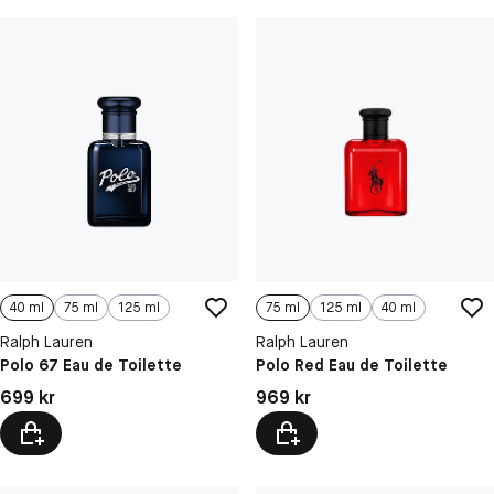
40 ml
75 ml
125 ml
75 ml
125 ml
40 ml
Ralph Lauren
Ralph Lauren
Polo 67 Eau de Toilette
Polo Red Eau de Toilette
Pris: 699 kr
Pris: 969 kr
699 kr
969 kr