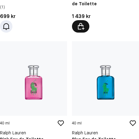
de Toilette
(1)
Pris: 699 kr
Pris: 1 439 kr
699 kr
1 439 kr
40 ml
40 ml
Ralph Lauren
Ralph Lauren