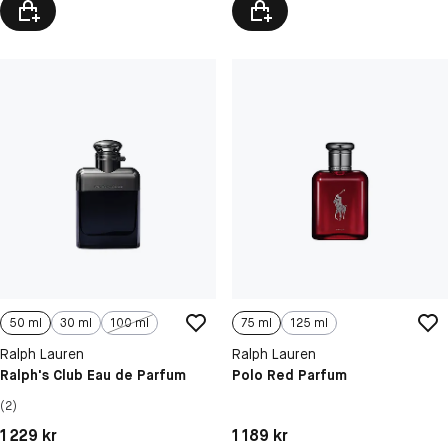
50 ml
30 ml
100 ml
75 ml
125 ml
Ralph Lauren
Ralph Lauren
Ralph's Club Eau de Parfum
Polo Red Parfum
(2)
Pris: 1 229 kr
Pris: 1 189 kr
1 229 kr
1 189 kr