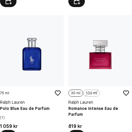
75 ml
30 ml
100 ml
Ralph Lauren
Ralph Lauren
Polo Blue Eau de Parfum
Romance Intense Eau de
Parfum
(1)
Pris: 1 059 kr
Pris: 819 kr
1 059 kr
819 kr