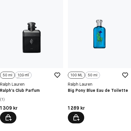
50 ml
100 ml
100 ML
50 ml
Ralph Lauren
Ralph Lauren
Ralph's Club Parfum
Big Pony Blue Eau de Toilette
(1)
Pris: 1 309 kr
Pris: 1 289 kr
1 309 kr
1 289 kr