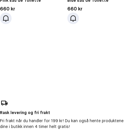
Pink Eau de Toilette
Blue Eau de Toilette
Pris: 660 kr
Pris: 660 kr
660 kr
660 kr
Rask levering og fri frakt
Fri frakt når du handler for 199 kr! Du kan også hente produktene
dine i butikk innen 4 timer helt gratis!