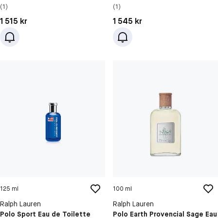
(1)
(1)
Pris: 1 515 kr
Pris: 1 545 kr
1 515 kr
1 545 kr
125 ml
100 ml
Ralph Lauren
Ralph Lauren
Polo Sport Eau de Toilette
Polo Earth Provencial Sage Eau