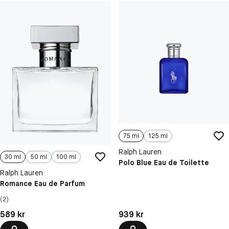
75 ml
125 ml
Ralph Lauren
30 ml
50 ml
100 ml
Polo Blue Eau de Toilette
Ralph Lauren
Romance Eau de Parfum
(2)
Pris: 939 kr
Pris: 589 kr
939 kr
589 kr