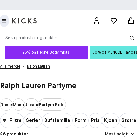
Søk i produkter og artikler
25% på freshe Body mists!
30% på MENGDER av beauty
/
Alle merker
Ralph Lauren
Ralph Lauren Parfyme
Dame
Mann
Unisex
Parfym Refill
Filtre
Serier
Duftfamilie
Form
Pris
Kjønn
Større
26 produkter
Mest solgt