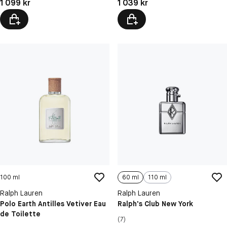
Pris: 1 099 kr
Pris: 1 039 kr
1 099 kr
1 039 kr
100 ml
60 ml
110 ml
Ralph Lauren
Ralph Lauren
Polo Earth Antilles Vetiver Eau
Ralph's Club New York
de Toilette
(7)