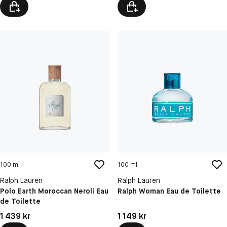
100 ml
100 ml
Ralph Lauren
Ralph Lauren
Polo Earth Moroccan Neroli Eau
Ralph Woman Eau de Toilette
de Toilette
Pris: 1 439 kr
Pris: 1 149 kr
1 439 kr
1 149 kr