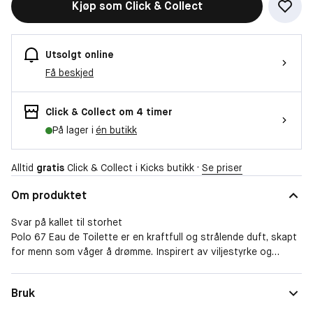
Kjøp som Click & Collect
Utsolgt online
Få beskjed
Click & Collect om 4 timer
På lager i
én butikk
Alltid
gratis
Click & Collect i Kicks butikk ·
Se priser
Om produktet
Svar på kallet til storhet
Polo 67 Eau de Toilette er en kraftfull og strålende duft, skapt
for menn som våger å drømme. Inspirert av viljestyrke og
ambisjon kombinerer denne duften friske sitrusnoter med
varme trenyanser, og skaper en forfriskende, men sofistikert
Form
Spray
Bruk
opplevelse. Dens pulserende energi speiler drivkraften til å
Duftfamilie
Treaktig
utfordre grenser og gripe nye muligheter. Enten det handler om