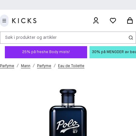
Søk i produkter og artikler
25% på freshe Body mists!
30% på MENGDER av beauty
/
/
/
Parfyme
Mann
Parfyme
Eau de Toilette