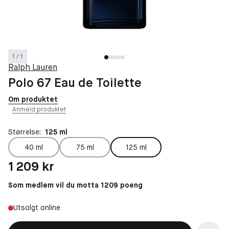
1 / 1
Ralph Lauren
Polo 67 Eau de Toilette
Om produktet
Anmeld produktet
Størrelse:
125 ml
40 ml
75 ml
125 ml
Pris: 1 209 kr
1 209 kr
Som medlem vil du motta 1209 poeng
Utsolgt online