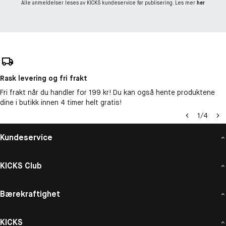
vintage-inspirert Polo 67-logo, satt mot en dypblå flaske som
Alle anmeldelser leses av KICKS kundeservice før publisering. Les mer
her
utstråler luksus og tradisjon. Flasken er fremhevet med en
metallisk blå kork og er designet for å kunne etterfylles, slik at
dens tidløse eleganse kan nytes om og om igjen.
Et uttrykk for målbevissthet og stil
Polo 67 Eau de Toilette er mer enn en duft – det er et symbol
på ambisjon og suksess. Med sin perfekte balanse mellom
Rask levering og fri frakt
sitrus og treaktige noter henvender den seg til menn som er
Fri frakt når du handler for 199 kr! Du kan også hente produktene
drevne, dristige og klare til å svare på kallet til storhet.
dine i butikk innen 4 timer helt gratis!
1
/
4
Kundeservice
KICKS Club
Bærekraftighet
KICKS