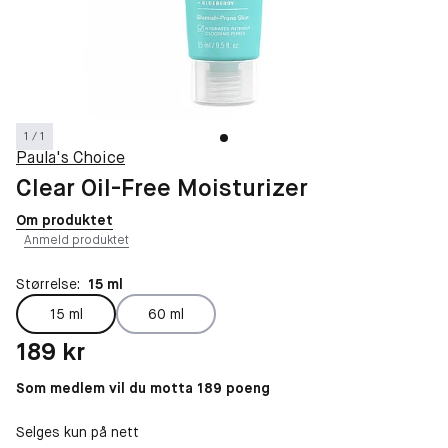
1 / 1
Paula's Choice
Clear Oil-Free Moisturizer
Om produktet
Anmeld produktet
Størrelse:
15 ml
15 ml
60 ml
Pris: 189 kr
189 kr
Som medlem vil du motta 189 poeng
Selges kun på nett