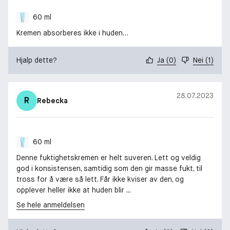
60 ml
Kremen absorberes ikke i huden…
Hjalp dette?
Ja
(
0
)
Nei
(
1
)
28.07.2023
R
Rebecka
60 ml
Denne fuktighetskremen er helt suveren. Lett og veldig
god i konsistensen, samtidig som den gir masse fukt, til
tross for å være så lett. Får ikke kviser av den, og
opplever heller ikke at huden blir ...
Se hele anmeldelsen