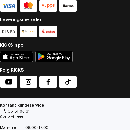
Leveringsmetoder
KICKS-app
Følg KICKS
Kontakt kundeservice
Tlf.: 95 51 03 31
Skriv til oss
Man–fre
09.00-17.00