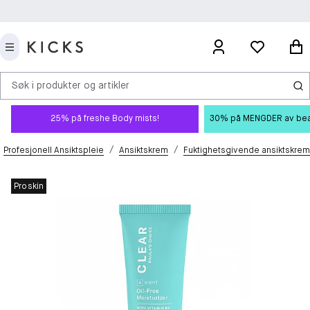
Søk i produkter og artikler
25% på freshe Body mists!
30% på MENGDER av beauty
/
/
Profesjonell Ansiktspleie
Ansiktskrem
Fuktighetsgivende ansiktskrem
Proskin