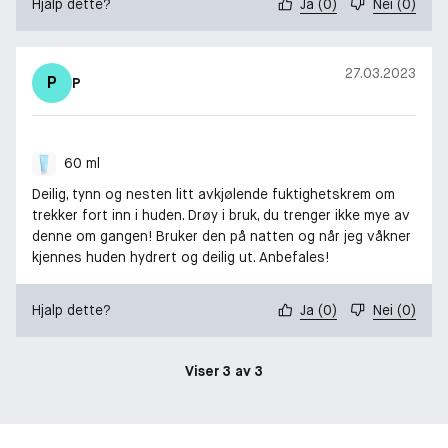
Hjalp dette?
Ja
(
0
)
Nei
(
0
)
27.03.2023
P
P
60 ml
Deilig, tynn og nesten litt avkjølende fuktighetskrem om
trekker fort inn i huden. Drøy i bruk, du trenger ikke mye av
denne om gangen! Bruker den på natten og når jeg våkner
kjennes huden hydrert og deilig ut. Anbefales!
Hjalp dette?
Ja
(
0
)
Nei
(
0
)
Viser 3 av 3