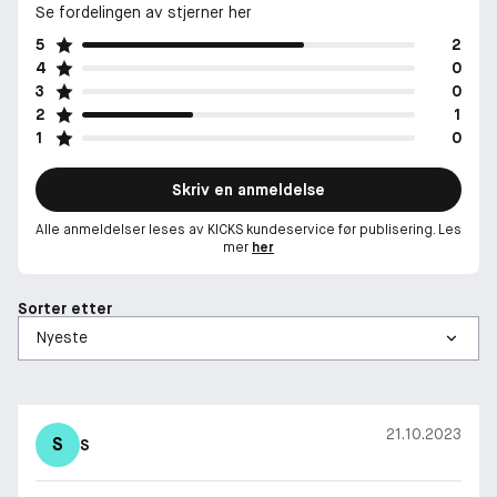
Se fordelingen av stjerner her
5
2
4
0
3
0
2
1
1
0
Skriv en anmeldelse
Alle anmeldelser leses av KICKS kundeservice før publisering. Les
mer
her
Sorter etter
21.10.2023
S
S