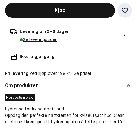
Kjøp
Levering om 3–6 dager
Se leveringstider
Ikke tilgjengelig
Fri levering
ved kjøp over 199 kr ·
Se priser
Om produktet
Reisestørrelse
Hydrering for kviseutsatt hud
Oppdag den perfekte nattkremen for kviseutsatt hud. Clear
oljefri nattkrem gir lett hydrering uten å tette porer eller få
oljete hud til å føles fettete. Niacinamid lindrer flassende hud
og minimerer porer, mens keramider styrker hudens barriere og
Størrelse
Reisestørrelse