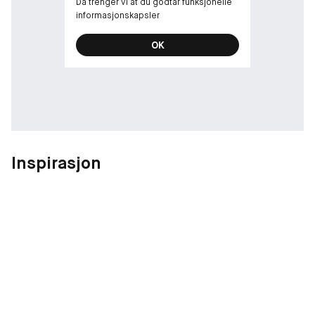
Da trenger vi at du godtar funksjonelle
Ren lotiontekstur, absorberes raskt
informasjonskapsler
OK
Inspirasjon