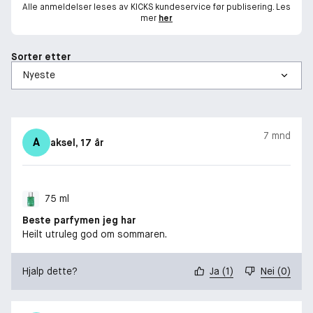
Alle anmeldelser leses av KICKS kundeservice før publisering. Les
mer
her
Sorter etter
7 mnd
A
aksel
, 17 år
75 ml
Beste parfymen jeg har
Heilt utruleg god om sommaren.
Hjalp dette?
Ja
(
1
)
Nei
(
0
)