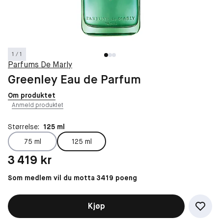
1 / 1
Parfums De Marly
Greenley Eau de Parfum
Om produktet
Anmeld produktet
Størrelse:
125 ml
75 ml
125 ml
Pris: 3 419 kr
3 419 kr
Som medlem vil du motta 3419 poeng
Kjøp