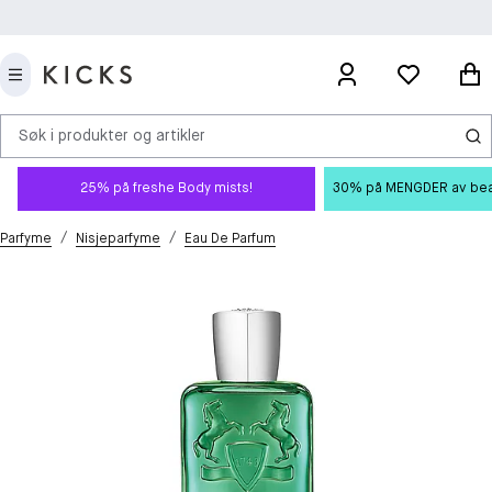
Søk i produkter og artikler
25% på freshe Body mists!
30% på MENGDER av beauty
/
/
Parfyme
Nisjeparfyme
Eau De Parfum