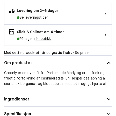
Levering om 3–6 dager
Se leveringstider
Click & Collect om 4 timer
På lager i
én butikk
Med dette produktet får du
gratis frakt
·
Se priser
Om produktet
Greenly er en ny duft fra Parfums de Marly og er en frisk og
frugtig fortolkning af cashmeretræ. En Hesperides åbning a
siciliansk bergamot og blodappelsin med et frugtigt hjerte af
æble og elegante ravnoter som fører til en træagtig bundnote.
Topnoter af italiensk bergamot, citronsorbet og cashmeretræ.
Form
Spray
Ingredienser
Hjertenoter af mandarin, grøn æble, hvidt cedertræ samt
Duftfamilie
Treaktig
bundnoter af tørt rav, mørk rom og sort moskus.
Frisk og grøn, men med en varm, moderne og træagtig base, er
Spesifikasjon