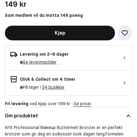
Pris: 149 kr
149 kr
Som medlem vil du motta 149 poeng
Kjøp
Levering om 3–6 dager
Se leveringstider
Click & Collect om 4 timer
På lager i
54 butikker
Fri levering
ved kjøp over 199 kr ·
Se priser
Om produktet
NYX Professional Makeup Buttermelt Bronzer er en perfekt
bronzer som gir deg en solkysset look dagen lang.Formelen