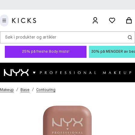
Søk i produkter og artikler
25% på freshe Body mists!
30% på MENGDER av beauty
/
/
Makeup
Base
Contouring