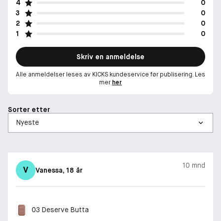
4
0
3
0
2
0
1
0
Skriv en anmeldelse
Alle anmeldelser leses av KICKS kundeservice før publisering. Les
mer
her
Sorter etter
10 mnd
V
Vanessa
, 18 år
03 Deserve Butta