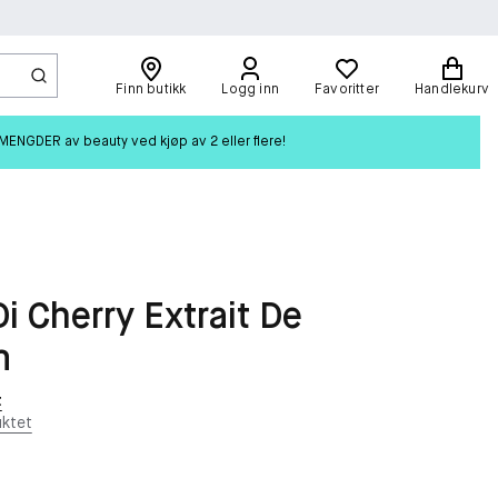
Finn butikk
Logg inn
Favoritter
Handlekurv
ENGDER av beauty ved kjøp av 2 eller flere!
Di Cherry Extrait De
m
t
ktet