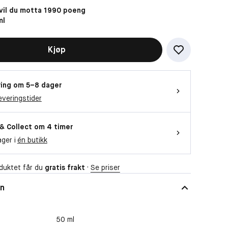
il du motta 1990 poeng
ml
Kjøp
ing om 5–8 dager
everingstider
 & Collect om 4 timer
ager i
én butikk
duktet får du
gratis frakt
·
Se priser
on
50 ml