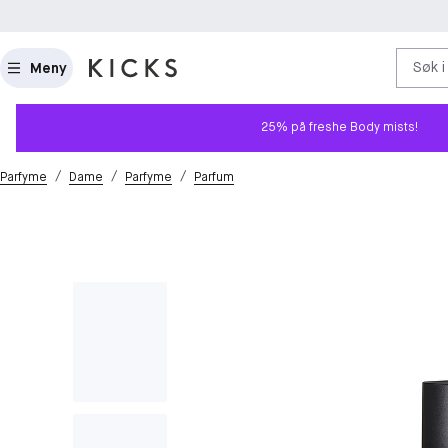
Søk i
Meny
25% på freshe Body mists!
/
/
/
Parfyme
Dame
Parfyme
Parfum