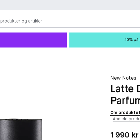
 produkter og artikler
30% på M
New Notes
Latte 
Parfu
Om produkte
Anmeld produ
Pris: 1 990 kr
1 990 kr