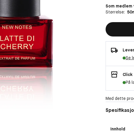
Som medlem v
Størrelse:
50
Lever
Se l
Click
På l
Med dette pro
Spesifikasj
Innhold