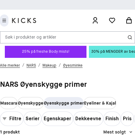
Søk i produkter og artikler
25% på freshe Body mists!
30% på MENGDER av beauty
/
/
/
Alle merker
NARS
Makeup
Øyesminke
NARS Øyenskygge primer
Mascara
Øyenskygge
Øyenskygge primer
Eyeliner & Kajal
Filtre
Serier
Egenskaper
Dekkeevne
Finish
Pris
1 produkt
Mest solgt