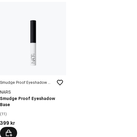
Smudge Proof Eyeshadow Base
NARS
Smudge Proof Eyeshadow
Base
(11)
Pris: 399 kr
399 kr