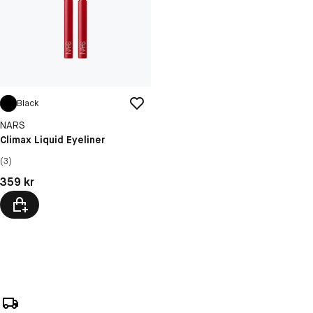
Black
NARS
Climax Liquid Eyeliner
(3)
Pris: 359 kr
359 kr