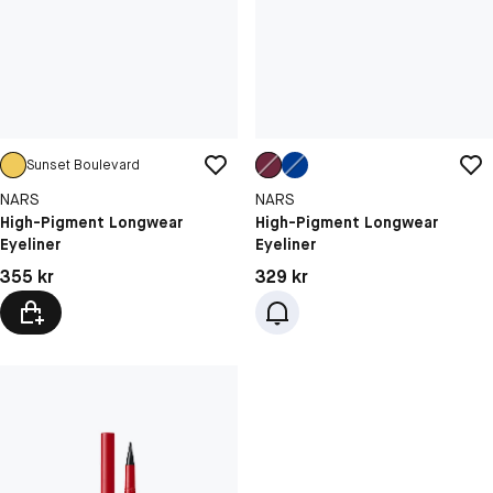
Sunset Boulevard
NARS
NARS
High-Pigment Longwear
High-Pigment Longwear
Eyeliner
Eyeliner
Pris: 355 kr
Pris: 329 kr
355 kr
329 kr