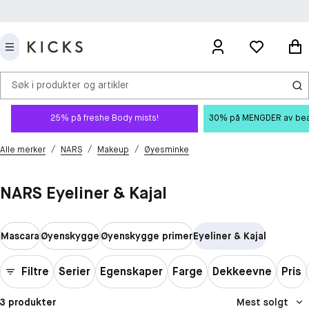
Søk i produkter og artikler
25% på freshe Body mists!
30% på MENGDER av beauty
/
/
/
Alle merker
NARS
Makeup
Øyesminke
NARS Eyeliner & Kajal
Mascara
Øyenskygge
Øyenskygge primer
Eyeliner & Kajal
Filtre
Serier
Egenskaper
Farge
Dekkeevne
Pris
3 produkter
Mest solgt