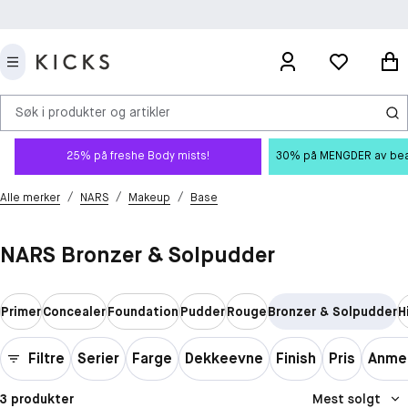
Søk i produkter og artikler
25% på freshe Body mists!
30% på MENGDER av beauty
/
/
/
Alle merker
NARS
Makeup
Base
NARS Bronzer & Solpudder
Primer
Concealer
Foundation
Pudder
Rouge
Bronzer & Solpudder
H
Filtre
Serier
Farge
Dekkeevne
Finish
Pris
Anmel
3 produkter
Mest solgt