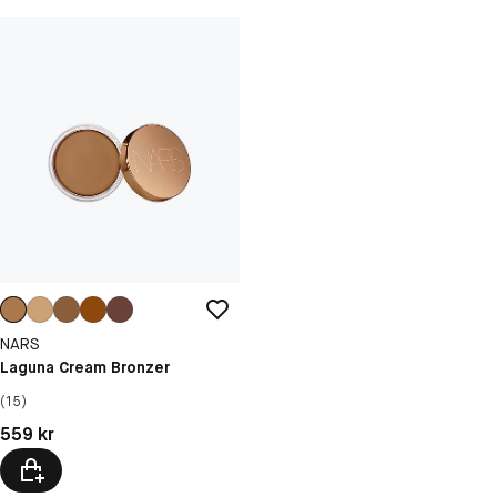
NARS
Laguna Cream Bronzer
(15)
Pris: 559 kr
559 kr