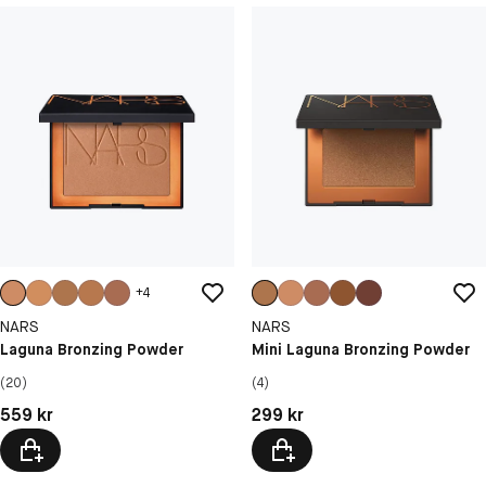
+
4
NARS
NARS
Laguna Bronzing Powder
Mini Laguna Bronzing Powder
(20)
(4)
Pris: 559 kr
Pris: 299 kr
559 kr
299 kr