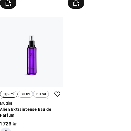
100 ml
30 ml
60 ml
90 ml
Mugler
Alien Extraintense Eau de
Parfum
Pris: 1 729 kr
1 729 kr