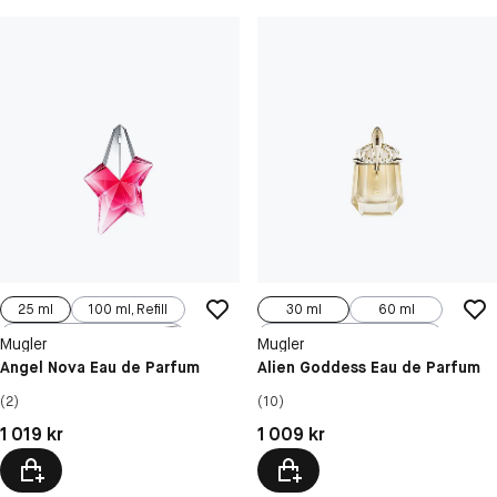
25 ml
100 ml, Refill
30 ml
60 ml
50 ml
100 ml, Refill
Mugler
Mugler
Angel Nova Eau de Parfum
Alien Goddess Eau de Parfum
(2)
(10)
Pris: 1 019 kr
Pris: 1 009 kr
1 019 kr
1 009 kr