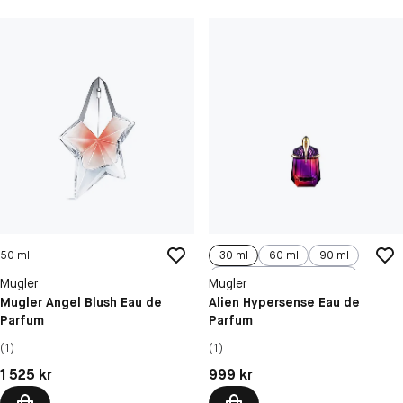
50 ml
30 ml
60 ml
90 ml
100 ml, Refill
Mugler
Mugler
Mugler Angel Blush Eau de
Alien Hypersense Eau de
Parfum
Parfum
(1)
(1)
Pris: 1 525 kr
Pris: 999 kr
1 525 kr
999 kr