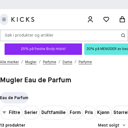
Søk i produkter og artikler
25% på freshe Body mists!
30% på MENGDER av beauty
/
/
/
/
Alle merker
Mugler
Parfyme
Dame
Parfyme
Mugler Eau de Parfum
Eau de Parfum
Filtre
Serier
Duftfamilie
Form
Pris
Kjønn
Større
13 produkter
Mest solgt