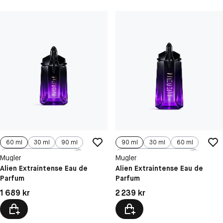
60 ml
30 ml
90 ml
90 ml
30 ml
60 ml
100 ml
100 ml
Mugler
Mugler
Alien Extraintense Eau de
Alien Extraintense Eau de
Parfum
Parfum
Pris: 1 689 kr
Pris: 2 239 kr
1 689 kr
2 239 kr