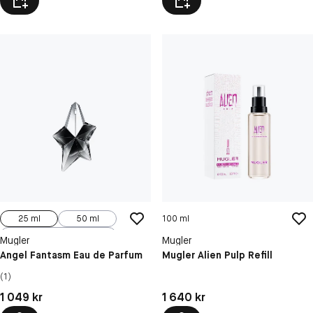
25 ml
50 ml
100 ml
100 ml, Refill
Mugler
Mugler
Angel Fantasm Eau de Parfum
Mugler Alien Pulp Refill
(1)
Pris: 1 049 kr
Pris: 1 640 kr
1 049 kr
1 640 kr