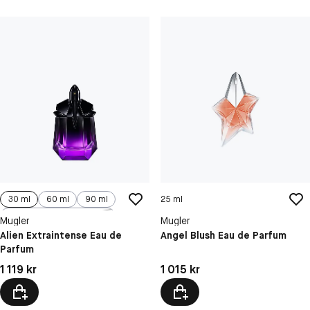
30 ml
60 ml
90 ml
25 ml
100 ml
Mugler
Mugler
Alien Extraintense Eau de
Angel Blush Eau de Parfum
Parfum
Pris: 1 119 kr
Pris: 1 015 kr
1 119 kr
1 015 kr