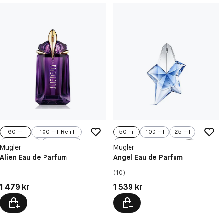
60 ml
100 ml, Refill
50 ml
100 ml
25 ml
90 ml
30 ml
100 ml, Refill
Mugler
Mugler
Alien Eau de Parfum
Angel Eau de Parfum
(10)
Pris: 1 479 kr
Pris: 1 539 kr
1 479 kr
1 539 kr