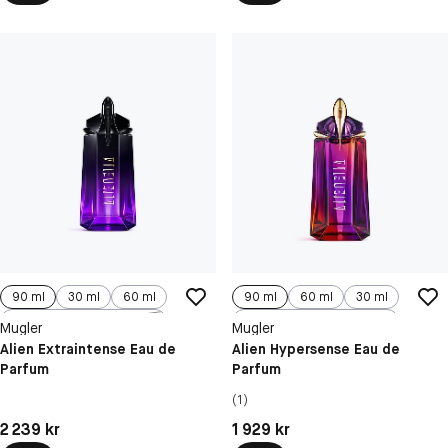
90 ml
30 ml
60 ml
90 ml
60 ml
30 ml
100 ml
100 ml, Refill
Mugler
Mugler
Alien Extraintense Eau de
Alien Hypersense Eau de
Parfum
Parfum
(1)
Pris: 2 239 kr
Pris: 1 929 kr
2 239 kr
1 929 kr