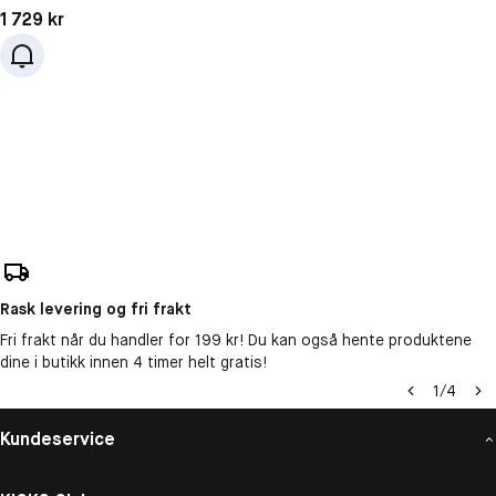
Pris: 1 729 kr
1 729 kr
Rask levering og fri frakt
Fri frakt når du handler for 199 kr! Du kan også hente produktene
dine i butikk innen 4 timer helt gratis!
1
/
4
Kundeservice