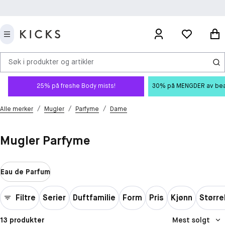
Søk i produkter og artikler
25% på freshe Body mists!
30% på MENGDER av beauty
/
/
/
Alle merker
Mugler
Parfyme
Dame
Mugler Parfyme
Eau de Parfum
Filtre
Serier
Duftfamilie
Form
Pris
Kjønn
Større
13 produkter
Mest solgt