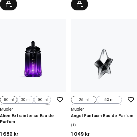
60 ml
30 ml
90 ml
25 ml
50 ml
100 ml
100 ml, Refill
Mugler
Mugler
Alien Extraintense Eau de
Angel Fantasm Eau de Parfum
Parfum
(1)
Pris: 1 689 kr
Pris: 1 049 kr
1 689 kr
1 049 kr