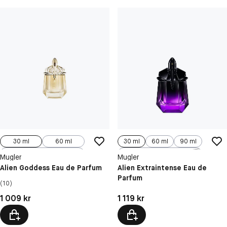
30 ml
60 ml
30 ml
60 ml
90 ml
100 ml, Refill
100 ml
Mugler
Mugler
Alien Goddess Eau de Parfum
Alien Extraintense Eau de
Parfum
(10)
Pris: 1 009 kr
Pris: 1 119 kr
1 009 kr
1 119 kr