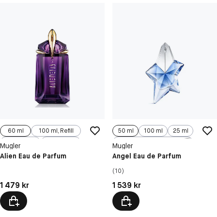
60 ml
100 ml, Refill
50 ml
100 ml
25 ml
90 ml
30 ml
100 ml, Refill
Mugler
Mugler
Alien Eau de Parfum
Angel Eau de Parfum
(10)
Pris: 1 479 kr
Pris: 1 539 kr
1 479 kr
1 539 kr