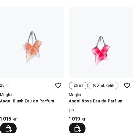
25 ml
25 ml
100 ml, Refill
50 ml
Mugler
Mugler
Angel Blush Eau de Parfum
Angel Nova Eau de Parfum
(2)
Pris: 1 015 kr
Pris: 1 019 kr
1 015 kr
1 019 kr