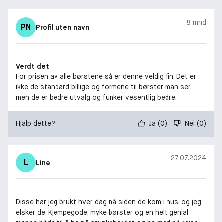
Eneste. Gang.
8 mnd
Pro rund blenderbørste (syntetisk): Sveip på pigmentet eller
PN
Profil uten navn
bland det ut med denne myke, kuppelformede børsten som kan
merke highlighter og skygge.
Verdt det
Porteføljeetui
For prisen av alle børstene så er denne veldig fin. Det er
ikke de standard billige og formene til børster man ser,
men de er bedre utvalg og funker vesentlig bedre.
Hjalp dette?
Ja
(
0
)
Nei
(
0
)
27.07.2024
L
Line
Disse har jeg brukt hver dag nå siden de kom i hus, og jeg
elsker de. Kjempegode, myke børster og en helt genial