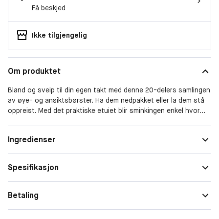
Få beskjed
Ikke tilgjengelig
Om produktet
Bland og sveip til din egen takt med denne 20-delers samlingen
av øye- og ansiktsbørster. Ha dem nedpakket eller la dem stå
oppreist. Med det praktiske etuiet blir sminkingen enkel hvor
enn du er. Og med disse babyene ved din side er det ingen
grenser - bare uendelige måter å utforske kreativiteten din på.
Ingredienser
Så vis oss hva du har Morphe Babe.
Kolleksjonen inkluderer:
Spesifikasjon
Rund deluxe blenderbørste (syntetisk): For en sykt lekker look
tar du denne alt i ett-blenderen og slipper skarpe linjer helt.
Betaling
Vidvinkelbørste for foundation (syntetisk): Foundation, bronzer
og contour har møtt sin match - denne børsten kan finne hvert