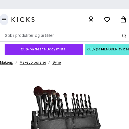
Søk i produkter og artikler
25% på freshe Body mists!
30% på MENGDER av beauty
/
/
Makeup
Makeup børster
Øyne