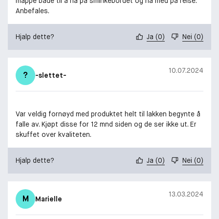
mappe både til å ha på sminkebordet og ha med på reise.
Anbefales.
Hjalp dette?
Ja
(
0
)
Nei
(
0
)
10.07.2024
?
-slettet-
Var veldig fornøyd med produktet helt til lakken begynte å
falle av. Kjøpt disse for 12 mnd siden og de ser ikke ut. Er
skuffet over kvaliteten.
Hjalp dette?
Ja
(
0
)
Nei
(
0
)
13.03.2024
M
Marielle