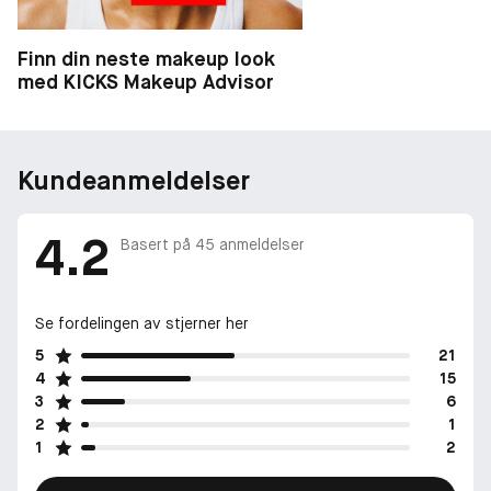
Finn din neste makeup look
med KICKS Makeup Advisor
Kundeanmeldelser
4.2
Basert på
45
anmeldelser
Se fordelingen av stjerner her
5
21
4
15
3
6
2
1
1
2