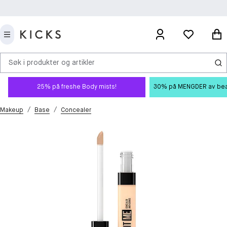
Søk i produkter og artikler
25% på freshe Body mists!
30% på MENGDER av beauty
/
/
Makeup
Base
Concealer