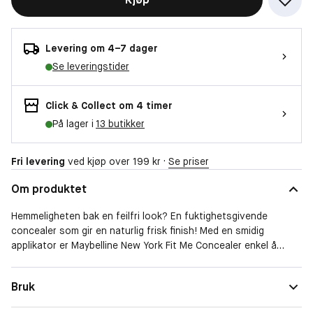
Levering om 4–7 dager
Se leveringstider
Click & Collect om 4 timer
På lager i
13 butikker
Fri levering
ved kjøp over 199 kr ·
Se priser
Om produktet
Hemmeligheten bak en feilfri look? En fuktighetsgivende
concealer som gir en naturlig frisk finish! Med en smidig
applikator er Maybelline New York Fit Me Concealer enkel å
bruke for å skjule merker på huden og dempe mørke ringer
under øynene. Den veganske* formelen er middels dekkende og
Hudtype
Normal, Blandet, Tørr, Sensitiv, Fett
Bruk
utviklet for å passe selv sensitiv hud. Fit Me Concealer finnes i
Spesielle behov
Rødhet i huden
flere nyanser. Finn din nyanse som smelter sømløst sammen