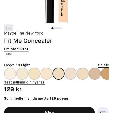
1 / 1
Maybelline New York
Fit Me Concealer
Om produktet
(45)
Farge:
10 Light
Se alle
Test nå!
Finn din nyanse
Pris: 129 kr
129 kr
Som medlem vil du motta 129 poeng
Kjøp