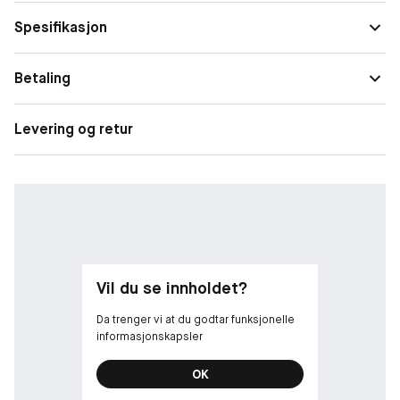
behov
Pigmenteringer, Ujevn hudtone
Spesifikasjon
Solbeskyt
Med solfaktor, SPF 30
telse
Betaling
Finish
Naturlig
Levering og retur
Form
Kompakt, Flytende
Dekkeevn
Medium, Lett
e
Vil du se innholdet?
Da trenger vi at du godtar funksjonelle
informasjonskapsler
OK