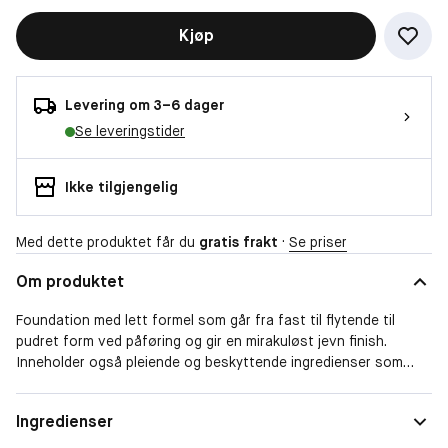
Kjøp
Levering om 3–6 dager
Se leveringstider
Ikke tilgjengelig
Med dette produktet får du
gratis frakt
·
Se priser
Om produktet
Foundation med lett formel som går fra fast til flytende til
pudret form ved påføring og gir en mirakuløst jevn finish.
Inneholder også pleiende og beskyttende ingredienser som
hyaluronsyre og solfaktor 30.
Hudtype
Normal, Blandet, Tørr, Sensitiv, Fett
Ingredienser
Spesielle
Rødhet i huden, Forstørrede porer,