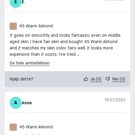
E
E.
45 Warm Almond
It goes on smoothly and looks fantastic even on middle
aged skin. I have fair skin and bought 45 Warm Almond
and it matches my skin color fairy well. It looks more
expensive than it costs. I’ve tried ...
Se hele anmeldelsen
Hjalp dette?
Ja
(
0
)
Nei
(
0
)
19.07.2023
A
Anne
45 Warm Almond