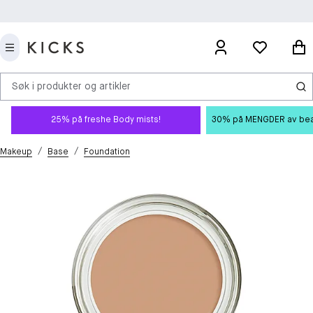
Søk i produkter og artikler
25% på freshe Body mists!
30% på MENGDER av beauty
/
/
Makeup
Base
Foundation