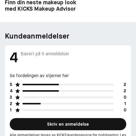
Finn din neste makeup look
med KICKS Makeup Advisor
Kundeanmeldelser
4
Basert på
5
anmeldelser
Se fordelingen av stjerner her
5
2
4
2
3
0
2
1
1
0
Skriv en anmeldelse
Alle anmeldelser leses av KICKS kundeservice før publisering. Les