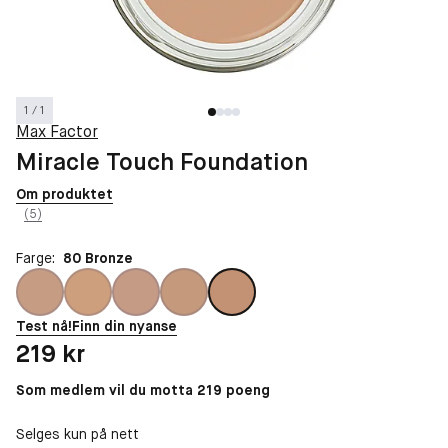
1 / 1
Max Factor
Miracle Touch Foundation
Om produktet
(5)
Farge:
80 Bronze
Test nå!
Finn din nyanse
Pris: 219 kr
219 kr
Som medlem vil du motta 219 poeng
Selges kun på nett