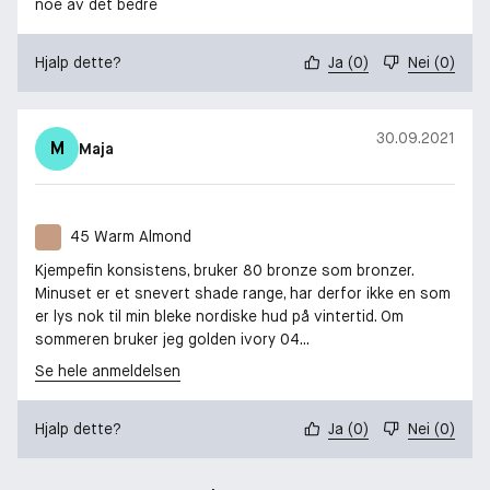
noe av det bedre
Hjalp dette?
Ja
(
0
)
Nei
(
0
)
30.09.2021
M
Maja
45 Warm Almond
Kjempefin konsistens, bruker 80 bronze som bronzer.
Minuset er et snevert shade range, har derfor ikke en som
er lys nok til min bleke nordiske hud på vintertid. Om
sommeren bruker jeg golden ivory 04...
Se hele anmeldelsen
Hjalp dette?
Ja
(
0
)
Nei
(
0
)