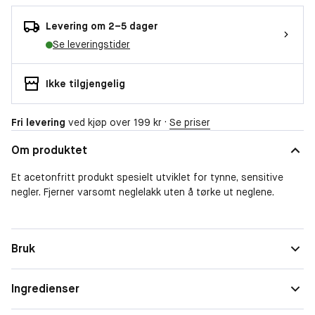
Levering om 2–5 dager
Se leveringstider
Ikke tilgjengelig
Fri levering
ved kjøp over 199 kr ·
Se priser
Om produktet
Et acetonfritt produkt spesielt utviklet for tynne, sensitive
negler. Fjerner varsomt neglelakk uten å tørke ut neglene.
Form
Flytende
Bruk
Størrelse
Reisestørrelse
Ingredienser