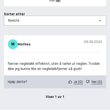
mer
her
Sorter etter
09.06.2022
M
Mathea
Fjerner neglelakk effektivt, uten å tørke ut neglen. Trodde
ikke jeg kunne like en neglelakkfjerner så godt!
Hjalp dette?
Ja
(
0
)
Nei
(
0
)
Viser 1 av 1