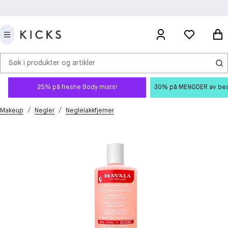
Søk i produkter og artikler
25% på freshe Body mists!
30% på MENGDER av beauty
/
/
Makeup
Negler
Neglelakkfjerner