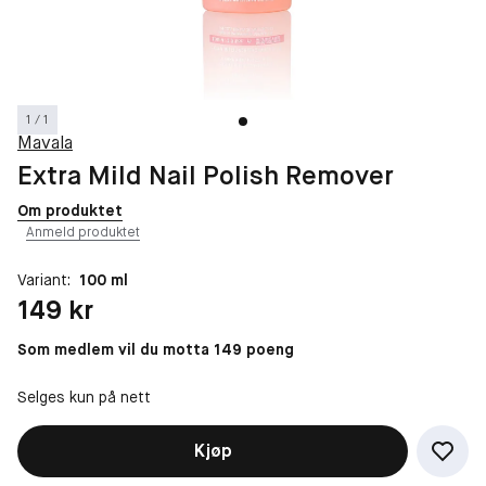
1 / 1
Mavala
Extra Mild Nail Polish Remover
Om produktet
Anmeld produktet
Variant:
100 ml
Pris: 149 kr
149 kr
Som medlem vil du motta 149 poeng
Selges kun på nett
Kjøp