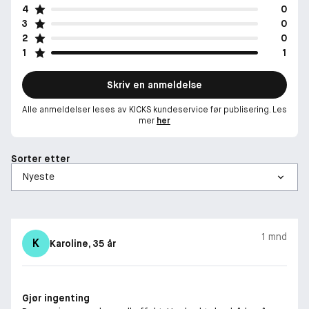
4
0
3
0
2
0
1
1
Skriv en anmeldelse
Alle anmeldelser leses av KICKS kundeservice før publisering. Les
mer
her
Sorter etter
1 mnd
K
Karoline
, 35 år
Gjør ingenting