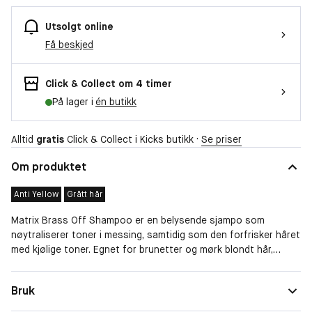
Utsolgt online
Få beskjed
Click & Collect om 4 timer
På lager i
én butikk
Alltid
gratis
Click & Collect i Kicks butikk ·
Se priser
Om produktet
Anti Yellow
Grått hår
Matrix Brass Off Shampoo er en belysende sjampo som
nøytraliserer toner i messing, samtidig som den forfrisker håret
med kjølige toner. Egnet for brunetter og mørk blondt hår,
denne sjampoen legger balanserende blåfiolette pigmenter for
å nøytralisere messingtoner.Brass Off System Shampoo
Hårtype
Bleket hår, Grått hår, Blondt hår
Bruk
nøytraliserer varme gule toner for å rense og tilføye glans i
Egenskaper
Anti Yellow
brunt hår. Etterlater håret renset, fuktet og skinnende! Bruk