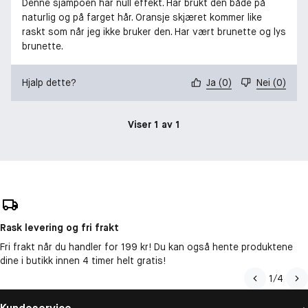
Denne sjampoen har null effekt. Har brukt den både på
naturlig og på farget hår. Oransje skjæret kommer like
raskt som når jeg ikke bruker den. Har vært brunette og lys
brunette.
Hjalp dette?
Ja
(
0
)
Nei
(
0
)
Viser 1 av 1
Rask levering og fri frakt
Fri frakt når du handler for 199 kr! Du kan også hente produktene
dine i butikk innen 4 timer helt gratis!
1
/
4