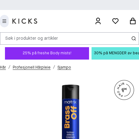
Søk i produkter og artikler
25% på freshe Body mists!
30% på MENGDER av beauty
/
/
Hår
Profesjonell Hårpleie
Sjampo