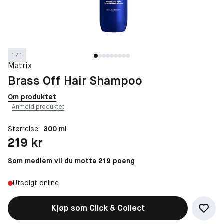
1 / 1
Matrix
Brass Off Hair Shampoo
Om produktet
Anmeld produktet
Størrelse:
300 ml
Pris: 219 kr
219 kr
Som medlem vil du motta 219 poeng
Utsolgt online
Kjøp som Click & Collect