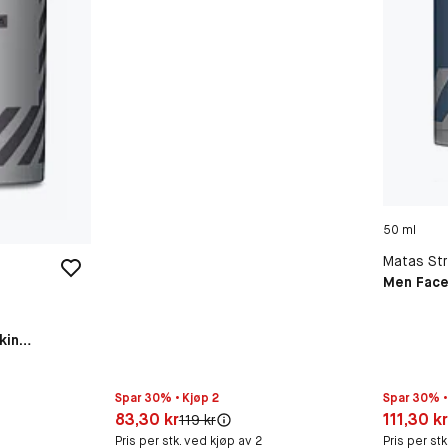
50 ml
Matas Str
Men Face
kin
Spar 30% • Kjøp 2
Spar 30% •
Pris: 83,30 kr
Pris: 111,
83,30 kr
111,30 k
Original pris:
119 kr
Pris per stk. ved kjøp av 2
Pris per st