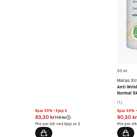
50 ml
Matas Str
Anti Wri
Normal Sk
(1)
Spar 30% • Kjøp 2
Spar 30% •
Pris: 83,30 kr
Pris: 90,3
83,30 kr
90,30 k
Original pris:
119 kr
Pris per stk. ved kjøp av 2
Pris per st