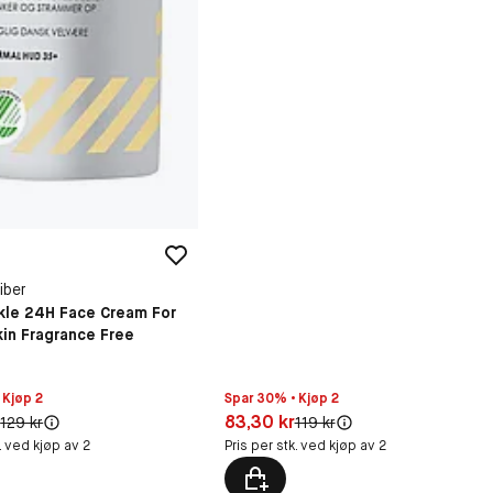
iber
nkle 24H Face Cream For
in Fragrance Free
Spar 30% • Kjøp 2
 Kjøp 2
Pris: 83,30 kr
0 kr
83,30 kr
r
Original pris:
Original pris:
119 kr
129 kr
Pris per stk. ved kjøp av 2
k. ved kjøp av 2