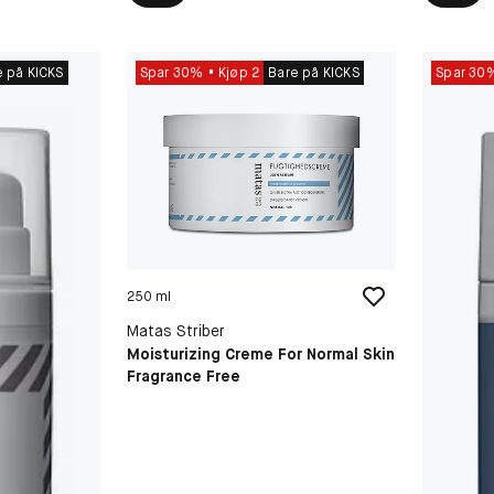
e på KICKS
Spar 30%
Kjøp 2
Bare på KICKS
Spar 30
250 ml
Matas Striber
Moisturizing Creme For Normal Skin
Fragrance Free