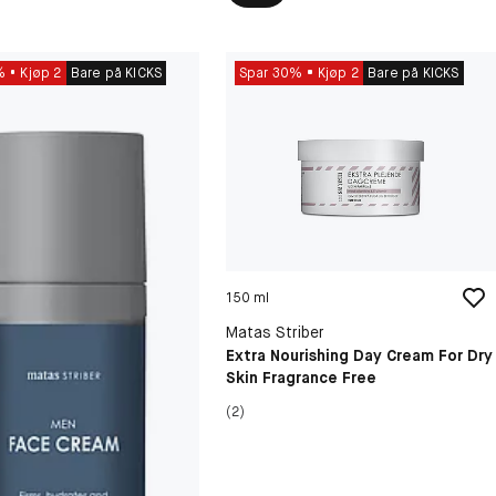
%
Kjøp 2
Bare på KICKS
Spar 30%
Kjøp 2
Bare på KICKS
150 ml
Matas Striber
Extra Nourishing Day Cream For Dry
Skin Fragrance Free
(2)