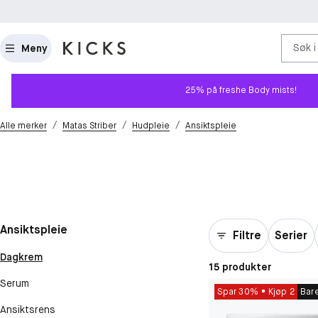
Søk i
Meny
25% på freshe Body mists!
/
/
/
Alle merker
Matas Striber
Hudpleie
Ansiktspleie
Ansiktspleie
Filtre
Serier
Dagkrem
15 produkter
Serum
Spar 30%
Kjøp 2
Bar
Ansiktsrens