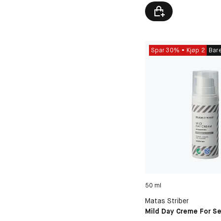
Spar 30%
Kjøp 2
Bar
50 ml
Matas Striber
Mild Day Creme For Se