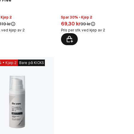
 Kjøp 2
Spar 30% • Kjøp 2
0 kr
Pris: 69,30 kr
69,30 kr
Original pris:
Original pris:
119 kr
99 kr
k. ved kjøp av 2
Pris per stk. ved kjøp av 2
%
Kjøp 2
Bare på KICKS