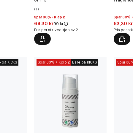
(1)
Spar 30% • Kjøp 2
Spar 30% •
Pris: 69,30 kr
Pris: 83,3
69,30 kr
83,30 kr
Original pris:
99 kr
Pris per stk. ved kjøp av 2
Pris per st
e på KICKS
Spar 30%
Kjøp 2
Bare på KICKS
Spar 30