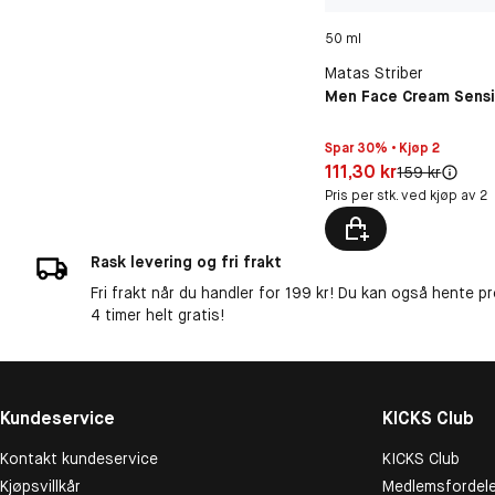
50 ml
Matas Striber
Men Face Cream Sensi
Spar 30% • Kjøp 2
Pris: 111,30 kr
111,30 kr
Original pris:
159 kr
Pris per stk. ved kjøp av 2
Rask levering og fri frakt
Fri frakt når du handler for 199 kr! Du kan også hente p
4 timer helt gratis!
Kundeservice
KICKS Club
Kontakt kundeservice
KICKS Club
Kjøpsvillkår
Medlemsfordele