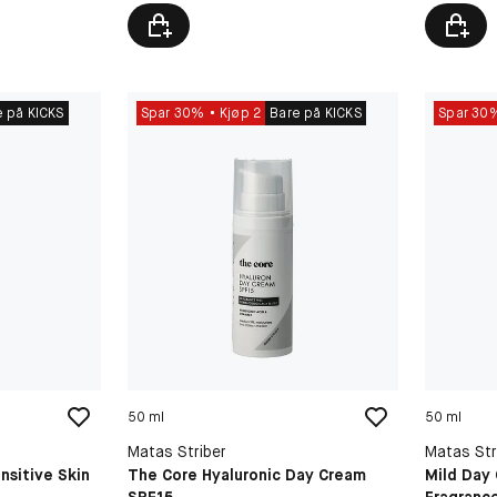
e på KICKS
Spar 30%
Kjøp 2
Bare på KICKS
Spar 30
50 ml
50 ml
Matas Striber
Matas Str
nsitive Skin
The Core Hyaluronic Day Cream
Mild Day
SPF15
Fragranc