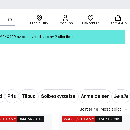
Finn butikk
Logg inn
Favoritter
Handlekurv
ENGDER av beauty ved kjøp av 2 eller flere!
d
Pris
Tilbud
Solbeskyttelse
Anmeldelser
Se alle
Sortering
:
Mest solgt
%
Kjøp 2
Bare på KICKS
Spar 30%
Kjøp 2
Bare på KICKS