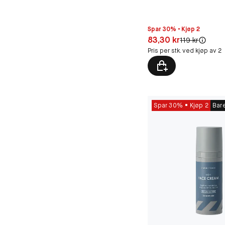
Spar 30% • Kjøp 2
Pris: 83,30 kr
83,30 kr
Original pris:
119 kr
Pris per stk. ved kjøp av 2
Spar 30%
Kjøp 2
Bar