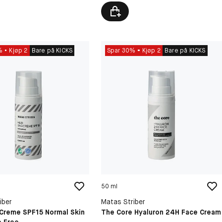
%
Kjøp 2
Bare på KICKS
Spar 30%
Kjøp 2
Bare på KICKS
50 ml
iber
Matas Striber
 Creme SPF15 Normal Skin
The Core Hyaluron 24H Face Cream
e Free