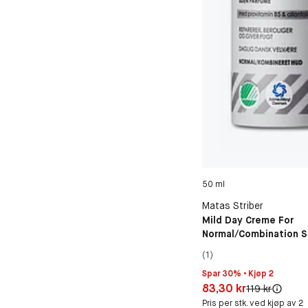
50 ml
Matas Striber
Mild Day Creme For
Normal/Combination S
Fragrance Free
(1)
Spar 30% • Kjøp 2
Pris: 83,30 kr
83,30 kr
Original pris:
119 kr
Pris per stk. ved kjøp av 2