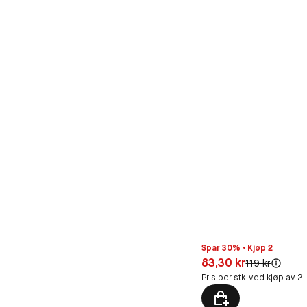
Spar 30% • Kjøp 2
Pris: 83,30 kr
83,30 kr
Original pris:
119 kr
Pris per stk. ved kjøp av 2