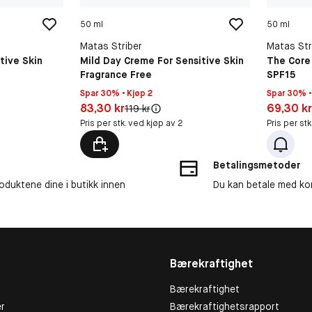
50 ml
50 ml
Matas Striber
Matas Str
tive Skin
Mild Day Creme For Sensitive Skin
The Core
Fragrance Free
SPF15
Spar 30% • Kjøp 2
Spar 30% •
Pris: 83,30 kr
Pris: 69,3
83,30 kr
69,30 k
Original pris:
119 kr
Pris per stk. ved kjøp av 2
Pris per st
Betalingsmetoder
roduktene dine i butikk innen
Du kan betale med kor
Bærekraftighet
Bærekraftighet
r
Bærekraftighetsrapport