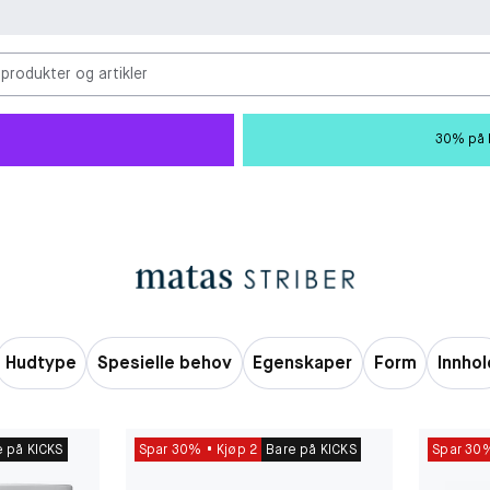
 produkter og artikler
30% på M
Hudtype
Spesielle behov
Egenskaper
Form
Innhol
e på KICKS
Spar 30%
Kjøp 2
Bare på KICKS
Spar 30