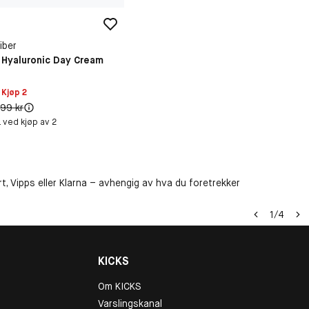
iber
 Hyaluronic Day Cream
 Kjøp 2
0 kr
r
Original pris:
99 kr
k. ved kjøp av 2
t, Vipps eller Klarna – avhengig av hva du foretrekker
1
/
4
KICKS
Om KICKS
Varslingskanal