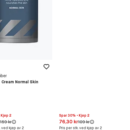
iber
 Cream Normal Skin
 Kjøp 2
Spar 30% • Kjøp 2
30 kr
Pris: 76,30 kr
r
76,30 kr
Original pris:
Original pris:
159 kr
109 kr
k. ved kjøp av 2
Pris per stk. ved kjøp av 2