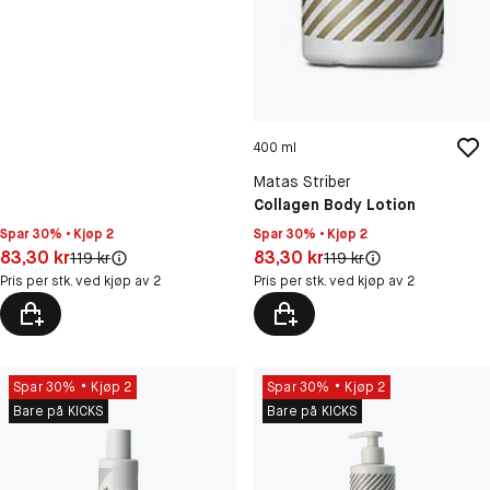
400 ml
Matas Striber
Collagen Body Lotion
Spar 30% • Kjøp 2
Spar 30% • Kjøp 2
Pris: 83,30 kr
Pris: 83,30 kr
83,30 kr
83,30 kr
Original pris:
Original pris:
119 kr
119 kr
Pris per stk. ved kjøp av 2
Pris per stk. ved kjøp av 2
Spar 30%
Kjøp 2
Spar 30%
Kjøp 2
Bare på KICKS
Bare på KICKS