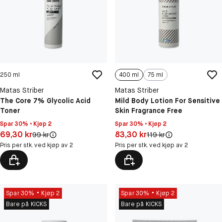
250 ml
400 ml
75 ml
Matas Striber
Matas Striber
The Core 7% Glycolic Acid
Mild Body Lotion For Sensitive
Toner
Skin Fragrance Free
Spar 30% • Kjøp 2
Spar 30% • Kjøp 2
Pris: 69,30 kr
Pris: 83,30 kr
69,30 kr
83,30 kr
Original pris:
Original pris:
99 kr
119 kr
Pris per stk. ved kjøp av 2
Pris per stk. ved kjøp av 2
Spar 30%
Kjøp 2
Spar 30%
Kjøp 2
Bare på KICKS
Bare på KICKS