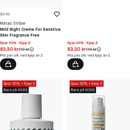
50 ml
Matas Striber
Mild Night Creme For Senstive
Skin Fragrance Free
Spar 30% • Kjøp 2
Spar 30% • Kjøp 2
Pris: 83,30 kr
Pris: 83,30 kr
83,30 kr
83,30 kr
Original pris:
Original pris:
119 kr
119 kr
Pris per stk. ved kjøp av 2
Pris per stk. ved kjøp av 2
Spar 30%
Kjøp 2
Spar 30%
Kjøp 2
Bare på KICKS
Bare på KICKS