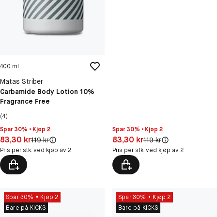
400 ml
Matas Striber
Carbamide Body Lotion 10%
Fragrance Free
(4)
Spar 30% • Kjøp 2
Spar 30% • Kjøp 2
Pris: 83,30 kr
Pris: 83,30 kr
83,30 kr
83,30 kr
Original pris:
Original pris:
119 kr
119 kr
Pris per stk. ved kjøp av 2
Pris per stk. ved kjøp av 2
Spar 30%
Kjøp 2
Spar 30%
Kjøp 2
Bare på KICKS
Bare på KICKS