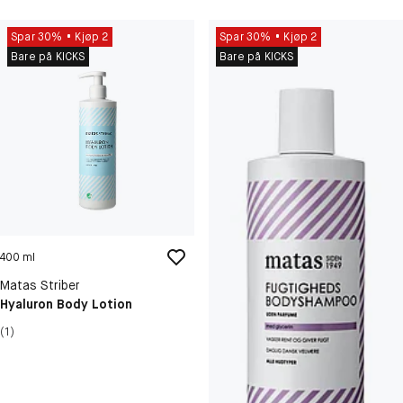
Spar 30%
Kjøp 2
Spar 30%
Kjøp 2
Bare på KICKS
Bare på KICKS
400 ml
Matas Striber
Hyaluron Body Lotion
(1)