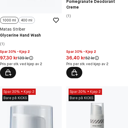
Pomegranate Deodorant
Creme
(1)
1000 ml
400 ml
Matas Striber
Glycerine Hand Wash
(1)
Spar 30% • Kjøp 2
Spar 30% • Kjøp 2
Pris: 36,40 kr
Pris: 97,30 kr
36,40 kr
97,30 kr
Original pris:
Original pris:
52 kr
139 kr
Pris per stk. ved kjøp av 2
Pris per stk. ved kjøp av 2
Spar 30%
Kjøp 2
Spar 30%
Kjøp 2
Bare på KICKS
Bare på KICKS