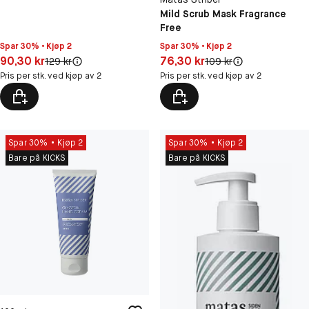
Mild Scrub Mask Fragrance
Free
Spar 30% • Kjøp 2
Spar 30% • Kjøp 2
Pris: 90,30 kr
Pris: 76,30 kr
90,30 kr
76,30 kr
Original pris:
Original pris:
129 kr
109 kr
Pris per stk. ved kjøp av 2
Pris per stk. ved kjøp av 2
Spar 30%
Kjøp 2
Spar 30%
Kjøp 2
Bare på KICKS
Bare på KICKS