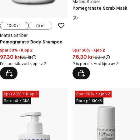
Matas Striber
Pomegranate Scrub Mask
(3)
1000 ml
75 ml
500 ml
Matas Striber
Pomegranate Body Shampoo
Spar 30% • Kjøp 2
Spar 30% • Kjøp 2
Pris: 97,30 kr
Pris: 76,30 kr
97,30 kr
76,30 kr
Original pris:
Original pris:
139 kr
109 kr
Pris per stk. ved kjøp av 2
Pris per stk. ved kjøp av 2
Spar 30%
Kjøp 2
Spar 30%
Kjøp 2
Bare på KICKS
Bare på KICKS