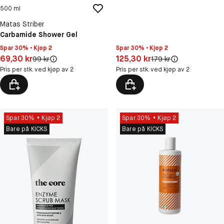
500 ml
Matas Striber
Carbamide Shower Gel
Spar 30% • Kjøp 2
Spar 30% • Kjøp 2
Pris: 69,30 kr
Pris: 125,30 kr
69,30 kr
125,30 kr
Original pris:
Original pris:
99 kr
179 kr
Pris per stk. ved kjøp av 2
Pris per stk. ved kjøp av 2
Spar 30%
Kjøp 2
Spar 30%
Kjøp 2
Bare på KICKS
Bare på KICKS