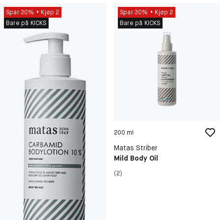
Spar 30%
Kjøp 2
Spar 30%
Kjøp 2
Bare på KICKS
Bare på KICKS
200 ml
Matas Striber
Mild Body Oil
(2)