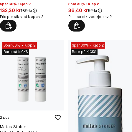
Spar 30% • Kjøp 2
Spar 30% • Kjøp 2
Pris: 36,40 kr
Pris: 132,30 kr
36,40 kr
132,30 kr
Original pris:
Original pris:
52 kr
189 kr
Pris per stk. ved kjøp av 2
Pris per stk. ved kjøp av 2
Spar 30%
Kjøp 2
Spar 30%
Kjøp 2
Bare på KICKS
Bare på KICKS
2 pcs
Matas Striber