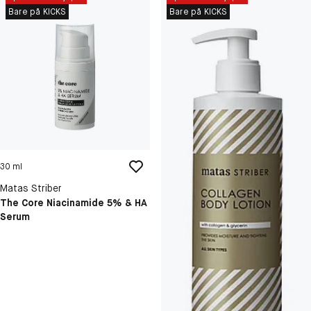
Bare på KICKS
Bare på KICKS
30 ml
Matas Striber
The Core Niacinamide 5% & HA
Serum