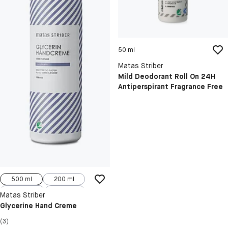
50 ml
Matas Striber
Mild Deodorant Roll On 24H
Antiperspirant Fragrance Free
500 ml
200 ml
100 ml
40 ml
Matas Striber
Glycerine Hand Creme
(3)