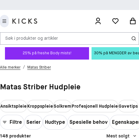
Søk i produkter og artikler
25% på freshe Body mists!
30% på MENGDER av beauty
/
Alle merker
Matas Striber
Matas Striber Hudpleie
Ansiktspleie
Kroppspleie
Solkrem
Profesjonell Hudpleie
Gavetips
Filtre
Serier
Hudtype
Spesielle behov
Egenskape
148 produkter
Mest solgt