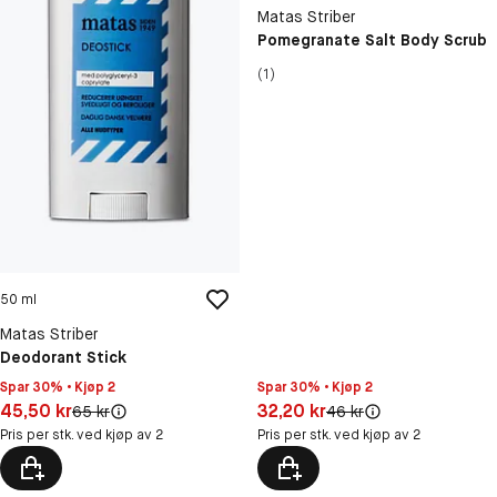
Matas Striber
Pomegranate Salt Body Scrub
(1)
50 ml
Matas Striber
Deodorant Stick
Spar 30% • Kjøp 2
Spar 30% • Kjøp 2
Pris: 45,50 kr
Pris: 32,20 kr
45,50 kr
32,20 kr
Original pris:
Original pris:
65 kr
46 kr
Pris per stk. ved kjøp av 2
Pris per stk. ved kjøp av 2