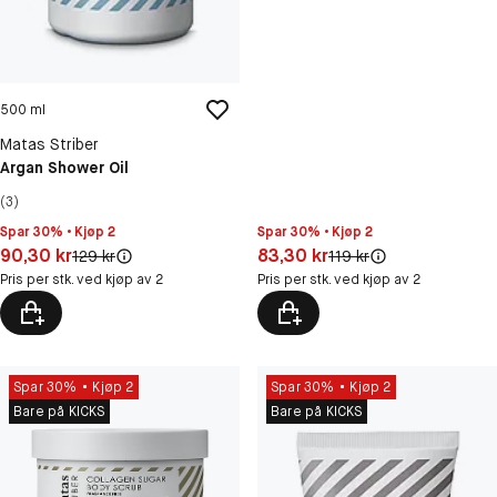
500 ml
Matas Striber
Argan Shower Oil
(3)
Spar 30% • Kjøp 2
Spar 30% • Kjøp 2
Pris: 90,30 kr
Pris: 83,30 kr
90,30 kr
83,30 kr
Original pris:
Original pris:
129 kr
119 kr
Pris per stk. ved kjøp av 2
Pris per stk. ved kjøp av 2
Spar 30%
Kjøp 2
Spar 30%
Kjøp 2
Bare på KICKS
Bare på KICKS