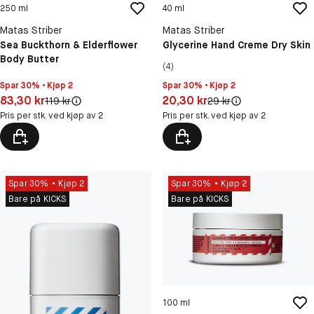
250 ml
40 ml
Matas Striber
Matas Striber
Sea Buckthorn & Elderflower
Glycerine Hand Creme Dry Skin
Body Butter
(4)
Spar 30% • Kjøp 2
Spar 30% • Kjøp 2
Pris: 83,30 kr
Pris: 20,30 kr
83,30 kr
20,30 kr
Original pris:
Original pris:
119 kr
29 kr
Pris per stk. ved kjøp av 2
Pris per stk. ved kjøp av 2
Spar 30%
Kjøp 2
Spar 30%
Kjøp 2
Bare på KICKS
Bare på KICKS
100 ml