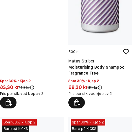
500 ml
Matas Striber
Moisturising Body Shampoo
Fragrance Free
Spar 30% • Kjøp 2
Spar 30% • Kjøp 2
Pris: 83,30 kr
Pris: 69,30 kr
83,30 kr
69,30 kr
Original pris:
Original pris:
119 kr
99 kr
Pris per stk. ved kjøp av 2
Pris per stk. ved kjøp av 2
Spar 30%
Kjøp 2
Spar 30%
Kjøp 2
Bare på KICKS
Bare på KICKS