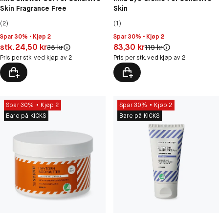
Skin Fragrance Free
Skin
(2)
(1)
Spar 30% • Kjøp 2
Spar 30% • Kjøp 2
Pris: stk. 24,50 kr
Pris: 83,30 kr
stk. 24,50 kr
83,30 kr
Original pris:
Original pris:
35 kr
119 kr
Pris per stk. ved kjøp av 2
Pris per stk. ved kjøp av 2
Spar 30%
Kjøp 2
Spar 30%
Kjøp 2
Bare på KICKS
Bare på KICKS