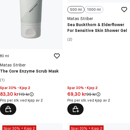
500 ml
1000 ml
Matas Striber
Sea Buckthorn & Elderflower
For Sensitive Skin Shower Gel
(2)
80 ml
Matas Striber
The Core Enzyme Scrub Mask
(1)
Spar 30% • Kjøp 2
Spar 30% • Kjøp 2
Pris: 83,30 kr
Pris: 69,30 kr
83,30 kr
69,30 kr
Original pris:
Original pris:
119 kr
99 kr
Pris per stk. ved kjøp av 2
Pris per stk. ved kjøp av 2
Spar 30%
Kjøp 2
Spar 30%
Kjøp 2