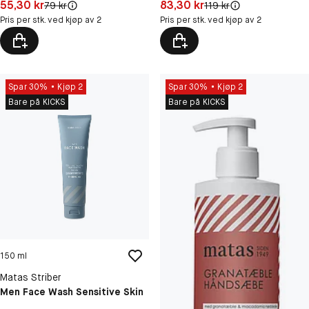
Pris: 55,30 kr
Pris: 83,30 kr
55,30 kr
83,30 kr
Original pris:
Original pris:
79 kr
119 kr
Pris per stk. ved kjøp av 2
Pris per stk. ved kjøp av 2
Spar 30%
Kjøp 2
Spar 30%
Kjøp 2
Bare på KICKS
Bare på KICKS
150 ml
Matas Striber
Men Face Wash Sensitive Skin