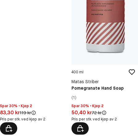
400 ml
Matas Striber
Pomegranate Hand Soap
(1)
Spar 30% • Kjøp 2
Spar 30% • Kjøp 2
Pris: 83,30 kr
Pris: 50,40 kr
83,30 kr
50,40 kr
Original pris:
Original pris:
119 kr
72 kr
Pris per stk. ved kjøp av 2
Pris per stk. ved kjøp av 2