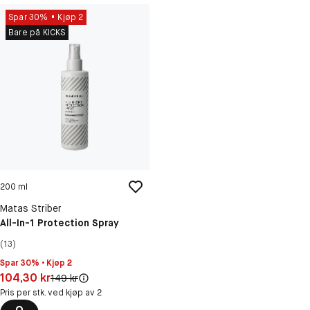
Spar 30%
Kjøp 2
Bare på KICKS
200 ml
Matas Striber
All-In-1 Protection Spray
(13)
Spar 30% • Kjøp 2
Pris: 104,30 kr
104,30 kr
Original pris:
149 kr
Pris per stk. ved kjøp av 2