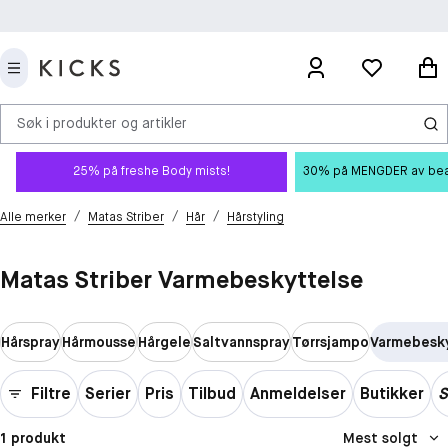
Søk i produkter og artikler
25% på freshe Body mists!
30% på MENGDER av beauty
/
/
/
Alle merker
Matas Striber
Hår
Hårstyling
Matas Striber Varmebeskyttelse
Hårspray
Hårmousse
Hårgele
Saltvannspray
Tørrsjampo
Varmebesk
Filtre
Serier
Pris
Tilbud
Anmeldelser
Butikker
S
1 produkt
Mest solgt