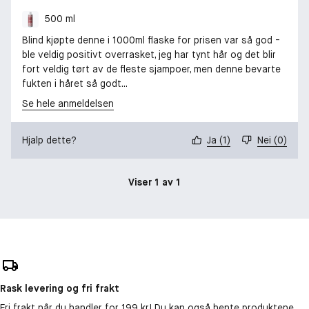
500 ml
Blind kjøpte denne i 1000ml flaske for prisen var så god -
ble veldig positivt overrasket, jeg har tynt hår og det blir
fort veldig tørt av de fleste sjampoer, men denne bevarte
fukten i håret så godt...
Se hele anmeldelsen
Hjalp dette?
Ja
(
1
)
Nei
(
0
)
Viser 1 av 1
Rask levering og fri frakt
Fri frakt når du handler for 199 kr! Du kan også hente produktene