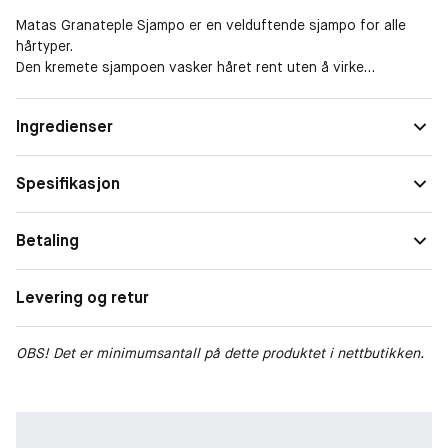
Matas Granateple Sjampo er en velduftende sjampo for alle
hårtyper.
Den kremete sjampoen vasker håret rent uten å virke
uttørkende, og gjør håret mykt og lett å gre. Innholdet av
antioksiderende granatepleekstrakt bidrar til å beskytte den
Størrelse
Reisestørrelse
Ingredienser
naturlige barrieren i hodebunnen, slik at huden forblir frisk og
Egenskaper
Gir glans, Mykgjørende, Fuktgivende
velpleid. Verdifull olje av macadamianøtt og provitamin B5 gir
fukt og pleier. Antioksiderende solsikkeekstrakt beskytter
Spesifikasjon
Hårtype
Normalt hår
hårets naturlige barriere.
Bruk
Betaling
Du kan bruke Matas Granateple Sjampo hver dag.
Levering og retur
Produktspesifikasjoner
OBS! Det er minimumsantall på dette produktet i nettbutikken.
Vegansk (uten animalske ingredienser).
Antioksiderende solsikkeekstrakt som beskytter hårets
naturlige barriere