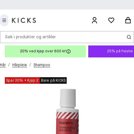
Søk i produkter og artikler
20% ved kjøp over 600 kr!
25% på freshe 
/
/
Hår
Hårpleie
Shampoo
Spar 30%
Kjøp 2
Bare på KICKS