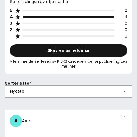
Se fordelingen av stjerner her
5
0
4
1
3
0
2
0
1
0
Skriv en anmeldelse
Alle anmeldelser leses av KICKS kundeservice før publisering. Les
mer
her
Sorter etter
1 år
A
Ane