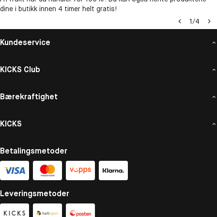
dine i butikk innen 4 timer helt gratis!
1
/
4
Kundeservice
KICKS Club
Bærekraftighet
KICKS
Betalingsmetoder
Leveringsmetoder