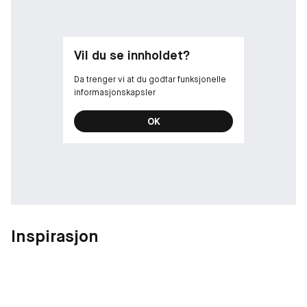
pH-verdi: ca. 4,3.
Produsert i Danmark
Vil du se innholdet?
Da trenger vi at du godtar funksjonelle
informasjonskapsler
OK
Inspirasjon