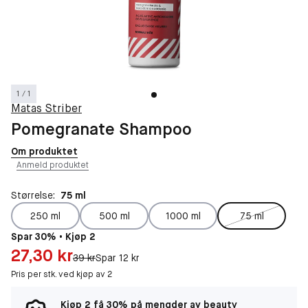
1 / 1
Matas Striber
Pomegranate Shampoo
Om produktet
Anmeld produktet
Størrelse:
75 ml
250 ml
500 ml
1000 ml
75 ml
Spar 30% • Kjøp 2
Pris: 27,30 kr
27,30 kr
Original pris:
39 kr
Spar 12 kr
Pris per stk. ved kjøp av 2
Kjøp 2 få 30% på mengder av beauty