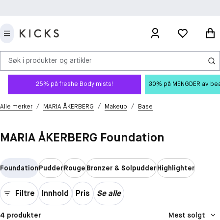
Søk i produkter og artikler
25% på freshe Body mists!
30% på MENGDER av beauty
/
/
/
Alle merker
MARIA ÅKERBERG
Makeup
Base
MARIA ÅKERBERG Foundation
Foundation
Pudder
Rouge
Bronzer & Solpudder
Highlighter
Filtre
Innhold
Pris
Se alle
4 produkter
Mest solgt