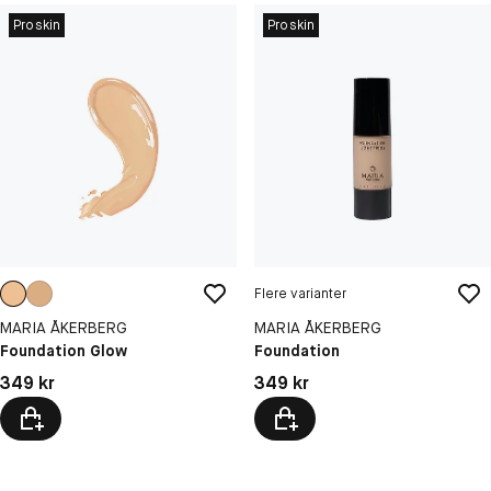
Proskin
Proskin
Flere varianter
MARIA ÅKERBERG
MARIA ÅKERBERG
Foundation Glow
Foundation
Pris: 349 kr
Pris: 349 kr
349 kr
349 kr