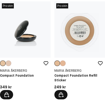
Proskin
Proskin
MARIA ÅKERBERG
MARIA ÅKERBERG
Compact Foundation
Compact Foundation Refill
Sticker
Pris: 349 kr
Pris: 249 kr
349 kr
249 kr