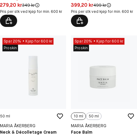
Pris: 279,20 kr
Pris: 399,20 kr
279,20 kr
399,20 kr
Original pris:
Original pris:
349 kr
499 kr
Pris per stk ved kjøp for min. 600 kr
Pris per stk ved kjøp for min. 600 kr
Spar 20%
Kjøp for 600 kr
Spar 20%
Kjøp for 600 kr
Proskin
Proskin
50 ml
10 ml
50 ml
MARIA ÅKERBERG
MARIA ÅKERBERG
Neck & Décolletage Cream
Face Balm