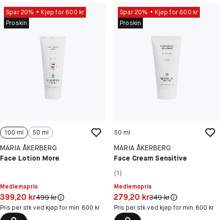
Spar 20%
Kjøp for 600 kr
Spar 20%
Kjøp for 600 kr
Proskin
Proskin
100 ml
50 ml
50 ml
MARIA ÅKERBERG
MARIA ÅKERBERG
Face Lotion More
Face Cream Sensitive
(1)
Medlemspris
Medlemspris
Pris: 399,20 kr
Pris: 279,20 kr
399,20 kr
279,20 kr
Original pris:
Original pris:
499 kr
349 kr
Pris per stk ved kjøp for min. 600 kr
Pris per stk ved kjøp for min. 600 kr