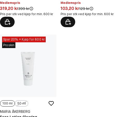
Medlemspris
Medlemspris
Pris: 319,20 kr
Pris: 103,20 kr
319,20 kr
103,20 kr
Original pris:
Original pris:
399 kr
129 kr
Pris per stk ved kjøp for min. 600 kr
Pris per stk ved kjøp for min. 600 kr
Spar 20%
Kjøp for 600 kr
Proskin
100 ml
50 ml
MARIA ÅKERBERG
Face Lotion Clearing