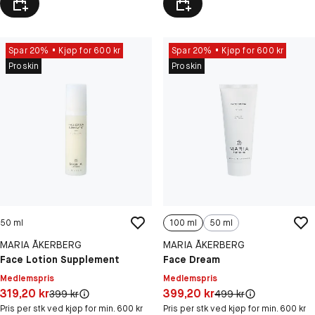
Spar 20%
Kjøp for 600 kr
Spar 20%
Kjøp for 600 kr
Proskin
Proskin
50 ml
100 ml
50 ml
MARIA ÅKERBERG
MARIA ÅKERBERG
Face Lotion Supplement
Face Dream
Medlemspris
Medlemspris
Pris: 319,20 kr
Pris: 399,20 kr
319,20 kr
399,20 kr
Original pris:
Original pris:
399 kr
499 kr
Pris per stk ved kjøp for min. 600 kr
Pris per stk ved kjøp for min. 600 kr