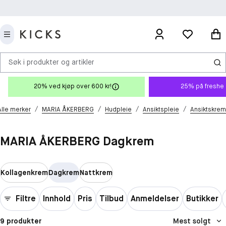
Søk i produkter og artikler
20% ved kjøp over 600 kr!
25% på freshe 
/
/
/
/
Alle merker
MARIA ÅKERBERG
Hudpleie
Ansiktspleie
Ansiktskrem
MARIA ÅKERBERG Dagkrem
Kollagenkrem
Dagkrem
Nattkrem
Filtre
Innhold
Pris
Tilbud
Anmeldelser
Butikker
9 produkter
Mest solgt