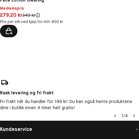
Medlemspris
Pris: 279,20 kr
279,20 kr
Original pris:
349 kr
Pris per stk ved kjøp for min. 600 kr
Rask levering og fri frakt
Fri frakt når du handler for 199 kr! Du kan også hente produktene
dine i butikk innen 4 timer helt gratis!
1
/
4
Kundeservice