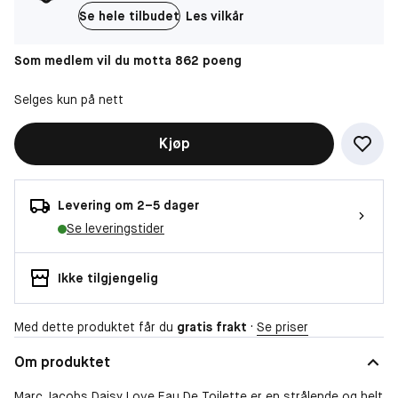
Se hele tilbudet
Les vilkår
Som medlem vil du motta 862 poeng
Selges kun på nett
Kjøp
Levering om 2–5 dager
Se leveringstider
Ikke tilgjengelig
Med dette produktet får du
gratis frakt
·
Se priser
Om produktet
Marc Jacobs Daisy Love Eau De Toilette er en strålende og helt