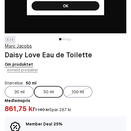
OK
1 / 1
Marc Jacobs
Daisy Love Eau de Toilette
Om produktet
Anmeld produktet
Størrelse:
50 ml
30 ml
50 ml
100 ml
Medlemspris
Pris: 861,75 kr
861,75 kr
Original pris:
1 149 kr
Spar 287 kr
Member Deal 25%