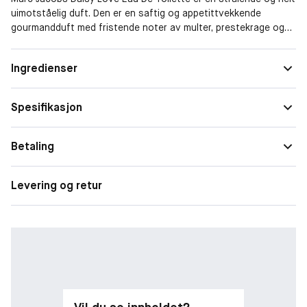
uimotståelig duft. Den er en saftig og appetittvekkende
gourmandduft med fristende noter av multer, prestekrage og
hvite tresorter. Unektelig feminin med en ungdommelig, men
sofistikert komposisjon.
Form
Spray
Ingredienser
Duftfamilie
Amber
Spesifikasjon
Betaling
Levering og retur