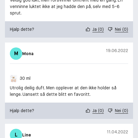
venninne luktet ikke at jeg hadde den på, selv med 5-6
sprut.
Hjalp dette?
Ja
(
0
)
Nei
(
0
)
19.06.2022
M
Mona
30 ml
Utrolig deilig duft. Men opplever at den ikke holder så
lenge. Uansett så dette blitt en favoritt.
Hjalp dette?
Ja
(
0
)
Nei
(
0
)
11.04.2022
L
Line