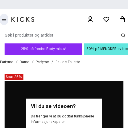
Søk i produkter og artikler
25% på freshe Body mists!
30% på MENGDER av beauty
/
/
/
Parfyme
Dame
Parfyme
Eau de Toilette
Spar 25%
Vil du se videoen?
Da trenger vi at du godtar funksjonelle
informasjonskapsler