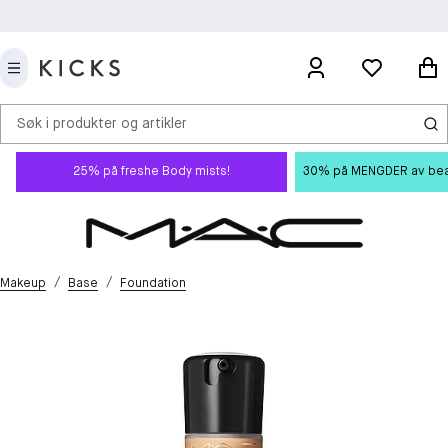
Søk i produkter og artikler
25% på freshe Body mists!
30% på MENGDER av beauty
/
/
Makeup
Base
Foundation