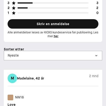
3
3
2
2
1
0
Skriv en anmeldelse
Alle anmeldelser leses av KICKS kundeservice før publisering. Les
mer
her
Sorter etter
2 mnd
M
Madelaine
, 42 år
NW18
Love