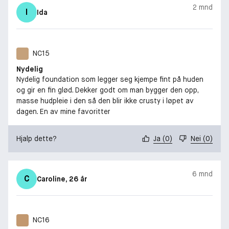
2 mnd
I
Ida
NC15
Nydelig
Nydelig foundation som legger seg kjempe fint på huden
og gir en fin glød. Dekker godt om man bygger den opp,
masse hudpleie i den så den blir ikke crusty i løpet av
dagen. En av mine favoritter
Hjalp dette?
Ja
(
0
)
Nei
(
0
)
6 mnd
C
Caroline
, 26 år
NC16