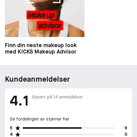
Finn din neste makeup look
med KICKS Makeup Advisor
Kundeanmeldelser
4.1
Basert på
14
anmeldelser
Se fordelingen av stjerner her
5
9
4
0