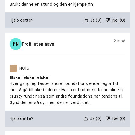
Brukt denne en stund og den er kjempe fin
Hjalp dette?
Ja
(
0
)
Nei
(
0
)
2 mnd
PN
Profil uten navn
NC15
Elsker elsker elsker
Hver gang jeg tester andre foundations ender jeg alltid
med å gå tilbake til denne. Har tørr hud, men denne blir ikke
crusty rundt nesa som andre foundations har tendens til.
Synd den er så dyr, men den er verdt det.
Hjalp dette?
Ja
(
0
)
Nei
(
0
)