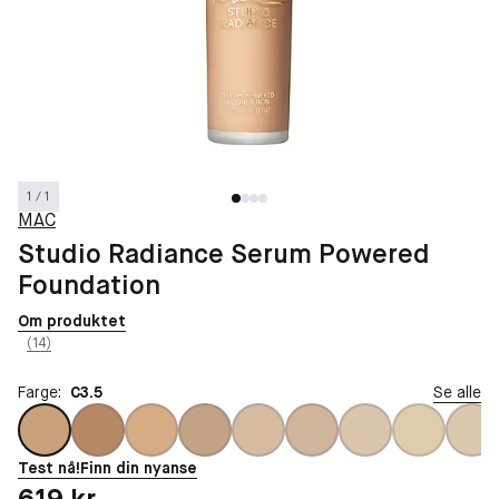
1 / 1
MAC
Studio Radiance Serum Powered
Foundation
Om produktet
(14)
Farge:
C3.5
Se alle
Test nå!
Finn din nyanse
Pris: 619 kr
619 kr