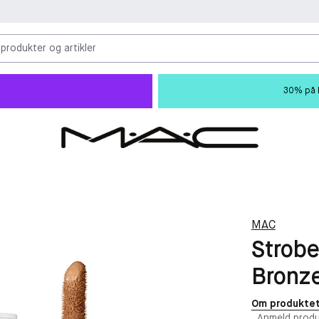
 produkter og artikler
30% på M
MAC
Strobe
Bronze
Om produkte
Anmeld produ