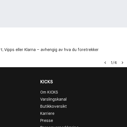
t, Vipps eller Klarna – avhengig av hva du foretrekker
1
/
4
KICKS
Om KICKS
Varslingskanal
Butikkoversikt
Karriere
Presse