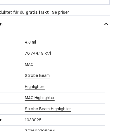
duktet får du
gratis frakt
·
Se priser
on
4,3 ml
76 744,19 kr/l
MAC
Strobe Beam
Highlighter
MAC Highlighter
Strobe Beam Highlighter
r
1033025
773602795284