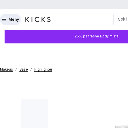
Søk i
Meny
25% på freshe Body mists!
/
/
Makeup
Base
Highlighter