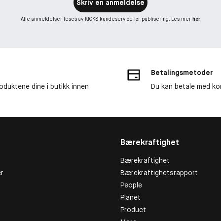
Skriv en anmeldelse
Alle anmeldelser leses av KICKS kundeservice før publisering. Les mer
her
Betalingsmetoder
roduktene dine i butikk innen
Du kan betale med kor
Bærekraftighet
Bærekraftighet
r
Bærekraftighetsrapport
People
Planet
Product