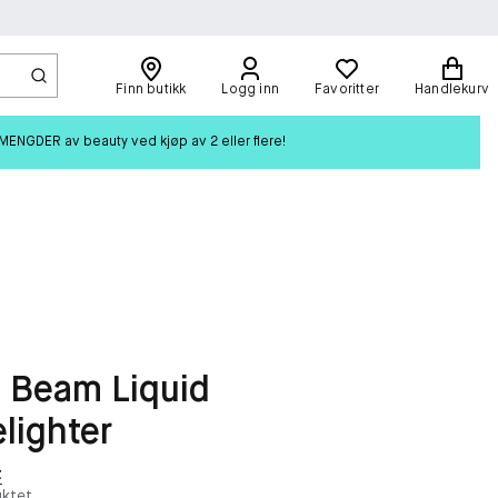
Finn butikk
Logg inn
Favoritter
Handlekurv
ENGDER av beauty ved kjøp av 2 eller flere!
 Beam Liquid
lighter
t
ktet