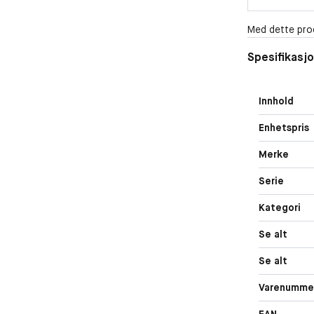
Med dette pro
Spesifikasj
Innhold
Enhetspris
Merke
Serie
Kategori
Se alt
Se alt
Varenumme
EAN