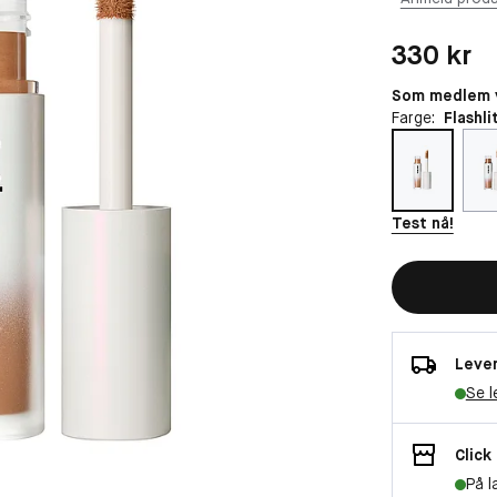
Pris: 330 kr
330 kr
Som medlem v
Farge:
Flashli
Test nå!
Lever
Se l
Click
På l