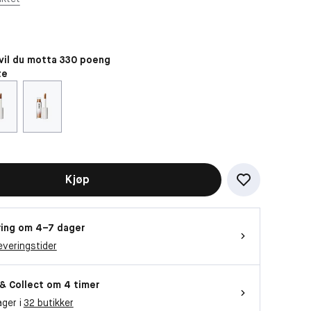
il du motta 330 poeng
te
Kjøp
ing om 4–7 dager
everingstider
 & Collect om 4 timer
ager i
32 butikker