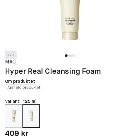
1 / 1
MAC
Hyper Real Cleansing Foam
Om produktet
Anmeld produktet
Variant:
125 ml
Pris: 409 kr
409 kr