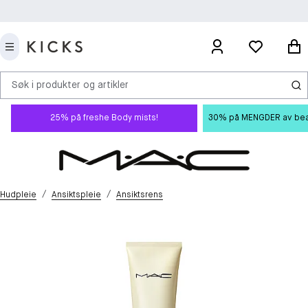
Søk i produkter og artikler
25% på freshe Body mists!
30% på MENGDER av beauty
/
/
Hudpleie
Ansiktspleie
Ansiktsrens