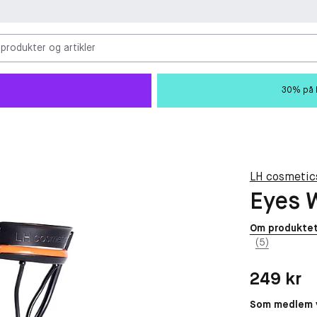
 produkter og artikler
30% på M
LH cosmetic
Eyes W
Om produkte
(5)
Pris: 249 kr
249 kr
Som medlem v