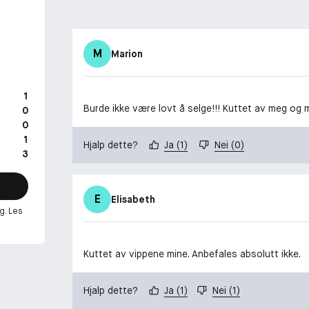
M
Marion
1
Burde ikke være lovt å selge!!! Kuttet av meg og 
0
0
1
Hjalp dette?
Ja
(
1
)
Nei
(
0
)
3
E
Elisabeth
g. Les
Kuttet av vippene mine. Anbefales absolutt ikke.
Hjalp dette?
Ja
(
1
)
Nei
(
1
)