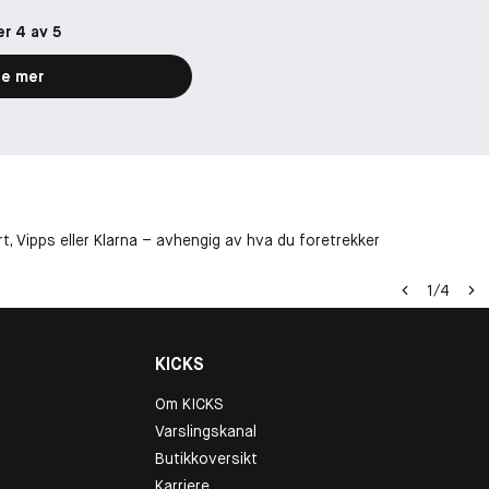
er 4 av 5
e mer
t, Vipps eller Klarna – avhengig av hva du foretrekker
1
/
4
KICKS
Om KICKS
Varslingskanal
Butikkoversikt
Karriere