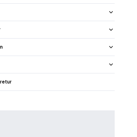
nkel å bruke, og det ergonomiske håndtaket gir stabilitet
bevegelsen. Nikkelfri. 100 % vegansk.
r
on
retur