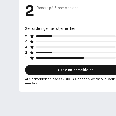
2
Basert på
5
anmeldelser
Se fordelingen av stjerner her
5
4
3
2
1
Skriv en anmeldelse
Alle anmeldelser leses av KICKS kundeservice før publiserin
mer
her