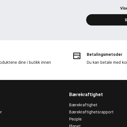
Vis
S
Betalingsmetoder
roduktene dine i butikk innen
Du kan betale med kor
Bærekraftighet
Bærekraftighet
r
Bærekraftighetsrapport
People
Planet