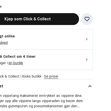
ne
Kjøp som Click & Collect
gt online
skjed
 & Collect om 4 timer
ager i
én butikk
ck & Collect i Kicks butikk ·
Se priser
et
 vippetang maksimerer inntrykket av vippene dine.
ger opp alle vippene langs vipperaden og bøyer dem
myke gummiputen og pressmekanismen gjør den