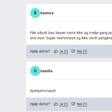
S
Sunniva
Fikk såvidt bøy, bøyen varte ikke og tredje gang j
ene øyet. Super misfornøyd og ikke verdt pengene!
Hjalp dette?
Ja
(
1
)
Nei
(
1
)
C
Camilla
Kjempefornøyd!
Hjalp dette?
Ja
(
1
)
Nei
(
1
)