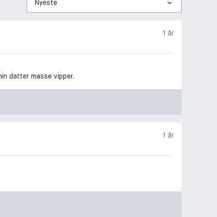
etter
1 år
min datter masse vipper.
1 år