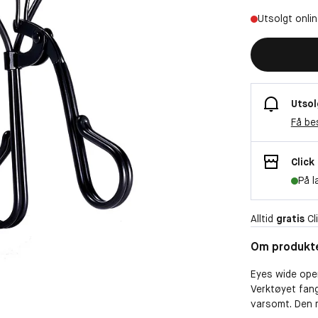
Utsolgt onli
Utsol
Få be
Click
På l
Alltid
gratis
Cli
Om produkt
Eyes wide open
Verktøyet fan
varsomt. Den 