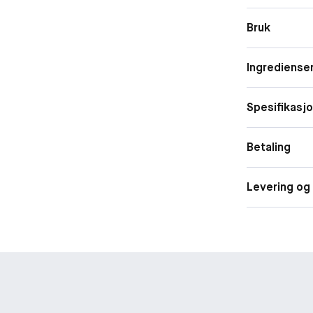
behagelig og e
og kontroll i 
Bruk
Ingrediense
Spesifikasj
Betaling
Levering og 