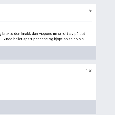
1 år
eg brukte den knakk den vippene mine rett av på det
 Burde heller spart pengene og kjøpt shiseido sin
1 år