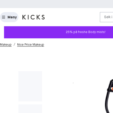
Søk i
Meny
25% på freshe Body mists!
/
Makeup
Nice Price Makeup