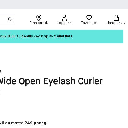
Finn butikk
Logg inn
Favoritter
Handlekurv
ENGDER av beauty ved kjøp av 2 eller flere!
s
ide Open Eyelash Curler
t
il du motta 249 poeng