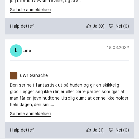
jeg utbrudd avvsmå kviser, og stø...
Se hele anmeldelsen
Hjalp dette?
Ja
(
0
)
Nei
(
0
)
18.03.2022
L
Line
6W1 Ganache
Den ser helt fantastisk ut på huden og gir en skikkelig
glød. Legger seg ikke i linjer eller tørre partier som gjør at
man får en jevn hudtone. Utrolig dumt at denne ikke holder
hele dagen, den smit...
Se hele anmeldelsen
Hjalp dette?
Ja
(
1
)
Nei
(
0
)