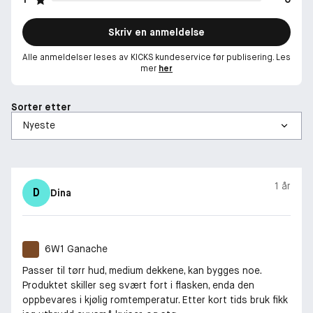
Skriv en anmeldelse
Alle anmeldelser leses av KICKS kundeservice før publisering. Les
mer
her
Sorter etter
1 år
D
Dina
6W1 Ganache
Passer til tørr hud, medium dekkene, kan bygges noe.
Produktet skiller seg svært fort i flasken, enda den
oppbevares i kjølig romtemperatur. Etter kort tids bruk fikk