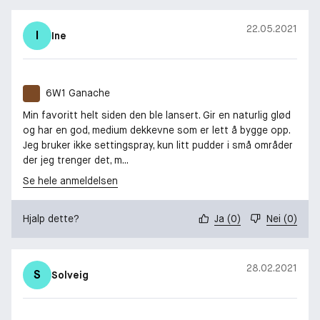
22.05.2021
I
Ine
6W1 Ganache
Min favoritt helt siden den ble lansert. Gir en naturlig glød
og har en god, medium dekkevne som er lett å bygge opp.
Jeg bruker ikke settingspray, kun litt pudder i små områder
der jeg trenger det, m...
Se hele anmeldelsen
Hjalp dette?
Ja
(
0
)
Nei
(
0
)
28.02.2021
S
Solveig