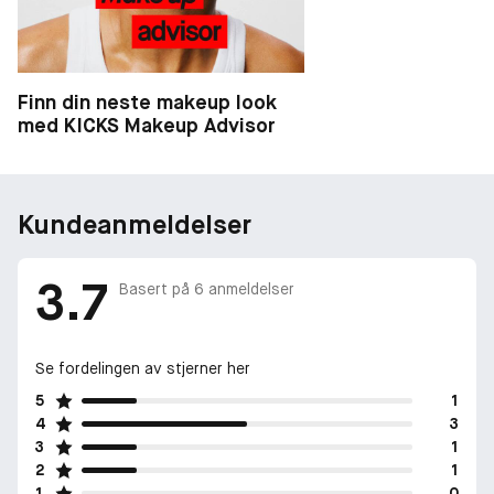
Finn din neste makeup look
med KICKS Makeup Advisor
Kundeanmeldelser
3.7
Basert på
6
anmeldelser
Se fordelingen av stjerner her
5
1
4
3
3
1
2
1
1
0