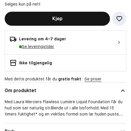
Selges kun på nett
Kjøp
Levering om 4–7 dager
Se leveringstider
Ikke tilgjengelig
Med dette produktet får du
gratis frakt
·
Se priser
Om produktet
Med Laura Merciers Flawless Lumière Liquid Foundation får du
hud som ser naturlig strålende ut i alle lysforhold. Med 15
timers fuktighet* og en vektløs formel som lar huden puste,
forbedrer denne foundationen utseendet på matt og tørr hud
og jevner ut hudtonen.