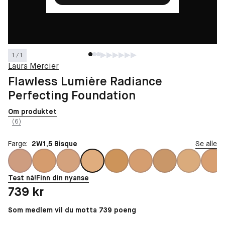
1 / 1
Laura Mercier
Flawless Lumière Radiance
Perfecting Foundation
Om produktet
(6)
Farge:
2W1,5 Bisque
Se alle
Test nå!
Finn din nyanse
Pris: 739 kr
739 kr
Som medlem vil du motta 739 poeng