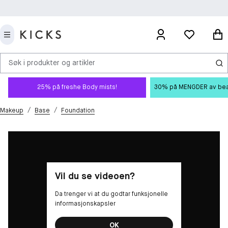
Søk i produkter og artikler
25% på freshe Body mists!
30% på MENGDER av beauty
/
/
Makeup
Base
Foundation
Vil du se videoen?
Da trenger vi at du godtar funksjonelle
informasjonskapsler
OK