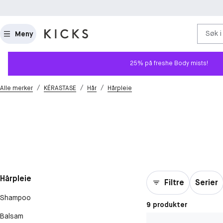
Søk i
Meny
25% på freshe Body mists!
/
/
/
Alle merker
KÉRASTASE
Hår
Hårpleie
Hårpleie
Filtre
Serier
Shampoo
9 produkter
Balsam