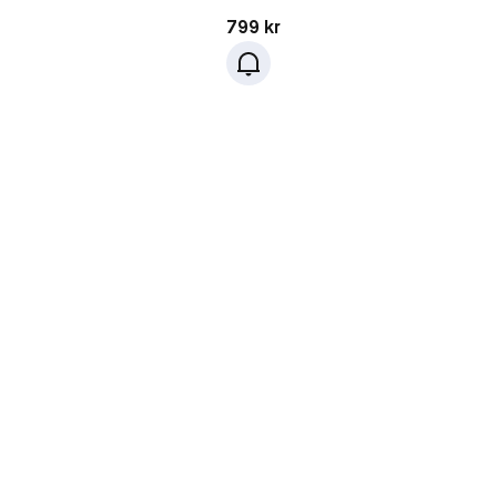
kr
Pris: 799 kr
799 kr