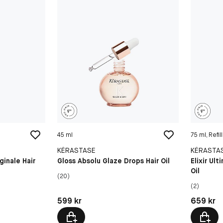
45 ml
75 ml, Refill
KÉRASTASE
KÉRASTA
iginale Hair
Gloss Absolu Glaze Drops Hair Oil
Elixir Ult
Oil
(20)
(2)
Pris: 599 kr
Pris: 659 
599 kr
659 kr