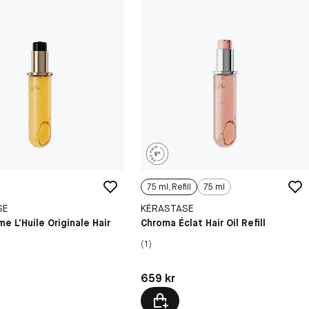
75 ml, Refill
75 ml
SE
KÉRASTASE
ime L'Huile Originale Hair
Chroma Éclat Hair Oil Refill
(1)
kr
Pris: 659 kr
659 kr