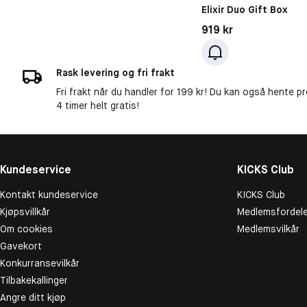
Elixir Duo Gift Box
Pris: 919 kr
919 kr
Rask levering og fri frakt
Fri frakt når du handler for 199 kr! Du kan også hente p
4 timer helt gratis!
Kundeservice
KICKS Club
Kontakt kundeservice
KICKS Club
Kjøpsvillkår
Medlemsfordele
Om cookies
Medlemsvilkår
Gavekort
Konkurransevilkår
Tilbakekallinger
Angre ditt kjøp