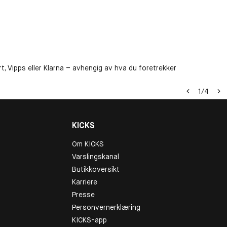
t, Vipps eller Klarna – avhengig av hva du foretrekker
1
/
4
KICKS
Om KICKS
Varslingskanal
Butikkoversikt
Karriere
Presse
Personvernerklæring
KICKS-app