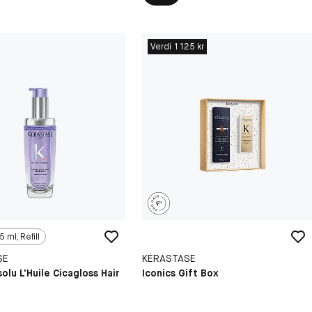
Verdi 1 125 kr
5 ml, Refill
SE
KÉRASTASE
olu L'Huile Cicagloss Hair
Iconics Gift Box