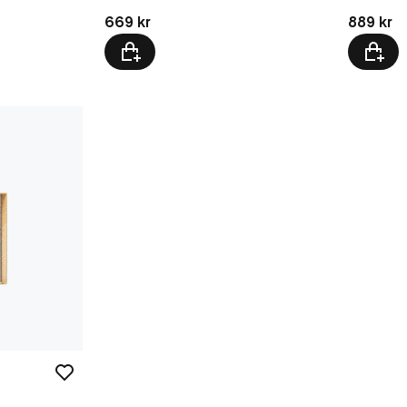
Pris: 669 kr
Pris: 889 
669 kr
889 kr