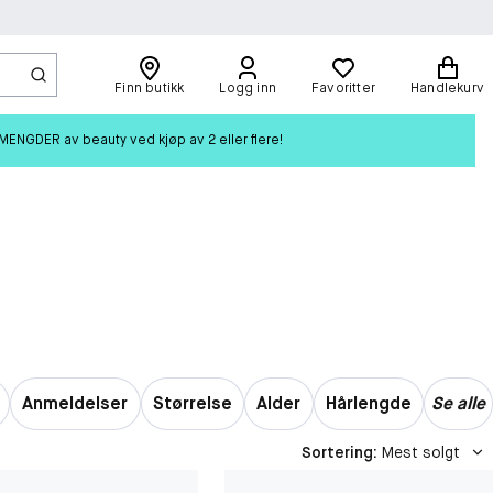
Finn butikk
Logg inn
Favoritter
Handlekurv
ENGDER av beauty ved kjøp av 2 eller flere!
Anmeldelser
Størrelse
Alder
Hårlengde
Se alle
Sortering
:
Mest solgt