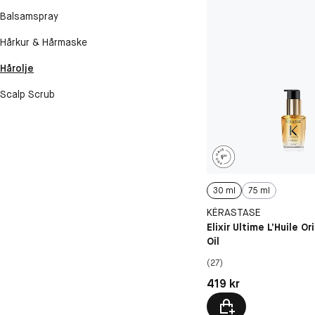
Balsamspray
Hårkur & Hårmaske
Hårolje
Scalp Scrub
30 ml
75 ml
KÉRASTASE
Elixir Ultime L’Huile Or
Oil
(27)
Pris: 419 kr
419 kr