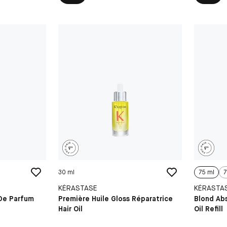
30 ml
75 ml
7
KÉRASTASE
KÉRASTA
 De Parfum
Première Huile Gloss Réparatrice
Blond Abs
Hair Oil
Oil Refill