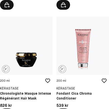
200 ml
200 ml
KÉRASTASE
KÉRASTASE
Chronologiste Masque Intense
Fondant Cica Chroma
Régénérant Hair Mask
Conditioner
Pris: 826 kr
Pris: 539 kr
826 kr
539 kr