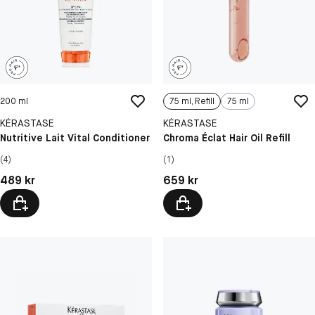
200 ml
75 ml, Refill
75 ml
KÉRASTASE
KÉRASTASE
Nutritive Lait Vital Conditioner
Chroma Éclat Hair Oil Refill
(4)
(1)
Pris: 489 kr
Pris: 659 kr
489 kr
659 kr