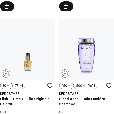
30 ml
75 ml
250 ml
500 ml, Refill
KÉRASTASE
KÉRASTASE
Elixir Ultime L’Huile Originale
Blond Absolu Bain Lumière
Hair Oil
Shampoo
(27)
(1)