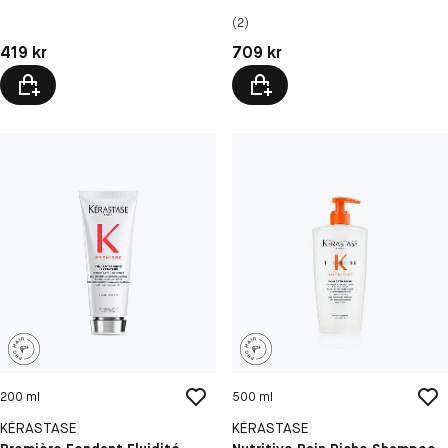
(2)
Pris: 419 kr
Pris: 709 kr
419 kr
709 kr
200 ml
500 ml
KÉRASTASE
KÉRASTASE