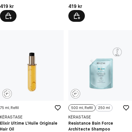
Pris: 419 kr
Pris: 419 kr
419 kr
419 kr
75 ml, Refill
500 ml, Refill
250 ml
KÉRASTASE
KÉRASTASE
Elixir Ultime L'Huile Originale
Resistance Bain Force
Hair Oil
Architecte Shampoo