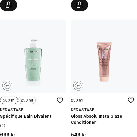
500 ml
250 ml
250 ml
KÉRASTASE
KÉRASTASE
Spécifique Bain Divalent
Gloss Absolu Insta Glaze
Conditioner
(3)
Pris: 699 kr
Pris: 549 kr
699 kr
549 kr