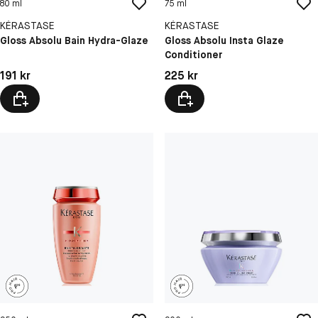
80 ml
75 ml
KÉRASTASE
KÉRASTASE
Gloss Absolu Bain Hydra-Glaze
Gloss Absolu Insta Glaze
Conditioner
Pris: 191 kr
Pris: 225 kr
191 kr
225 kr