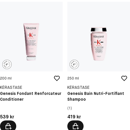
200 ml
250 ml
KÉRASTASE
KÉRASTASE
Genesis Fondant Renforcateur
Genesis Bain Nutri-Fortifiant
Conditioner
Shampoo
(1)
Pris: 539 kr
Pris: 419 kr
539 kr
419 kr