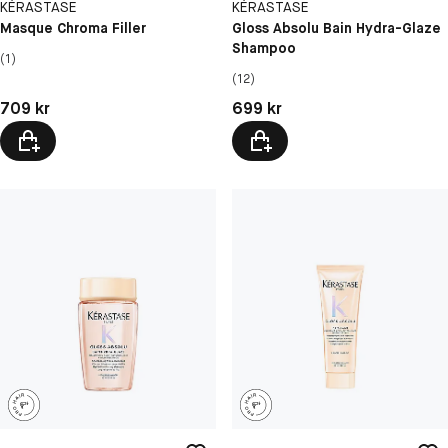
KÉRASTASE
KÉRASTASE
Masque Chroma Filler
Gloss Absolu Bain Hydra-Glaze
Shampoo
(1)
(12)
Pris: 709 kr
Pris: 699 kr
709 kr
699 kr