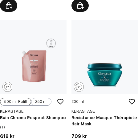
500 ml, Refill
250 ml
200 ml
500 ml
KÉRASTASE
KÉRASTASE
Bain Chroma Respect Shampoo
Resistance Masque Thérapiste
Hair Mask
(1)
Pris: 619 kr
Pris: 709 kr
619 kr
709 kr