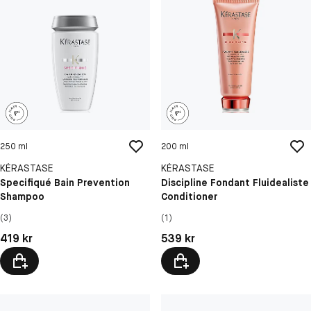
250 ml
200 ml
KÉRASTASE
KÉRASTASE
Specifiqué Bain Prevention
Discipline Fondant Fluidealiste
Shampoo
Conditioner
(3)
(1)
Pris: 419 kr
Pris: 539 kr
419 kr
539 kr