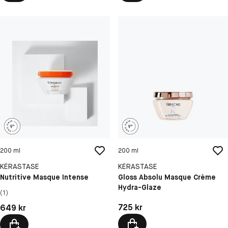
200 ml
200 ml
KÉRASTASE
KÉRASTASE
Nutritive Masque Intense
Gloss Absolu Masque Crème
Hydra-Glaze
(1)
Pris: 725 kr
Pris: 649 kr
725 kr
649 kr