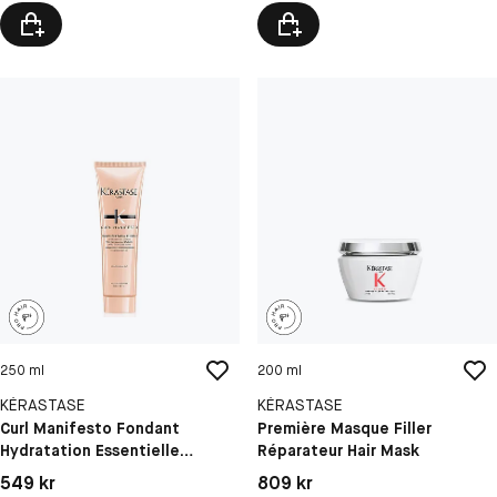
250 ml
200 ml
KÉRASTASE
KÉRASTASE
Curl Manifesto Fondant
Première Masque Filler
Hydratation Essentielle
Réparateur Hair Mask
Conditioner
Pris: 549 kr
Pris: 809 kr
549 kr
809 kr