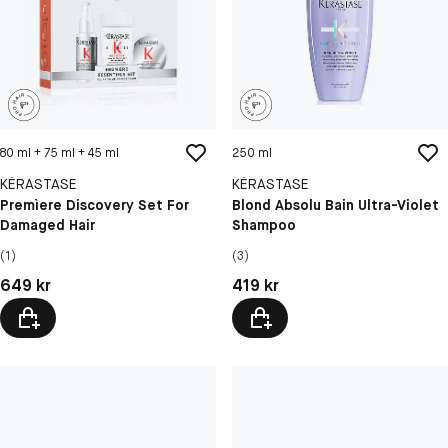
80 ml + 75 ml + 45 ml
250 ml
KÉRASTASE
KÉRASTASE
Premìere Discovery Set For
Blond Absolu Bain Ultra-Violet
Damaged Hair
Shampoo
(1)
(3)
Pris: 649 kr
Pris: 419 kr
649 kr
419 kr