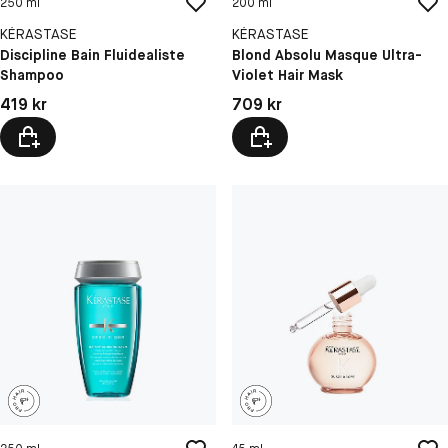
250 ml
200 ml
KÉRASTASE
KÉRASTASE
Discipline Bain Fluidealiste
Blond Absolu Masque Ultra-
Shampoo
Violet Hair Mask
Pris: 419 kr
Pris: 709 kr
419 kr
709 kr