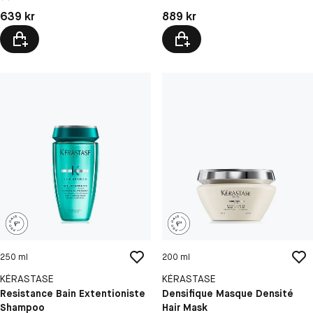
Pris: 639 kr
Pris: 889 kr
639 kr
889 kr
250 ml
200 ml
KÉRASTASE
KÉRASTASE
Resistance Bain Extentioniste
Densifique Masque Densité
Shampoo
Hair Mask