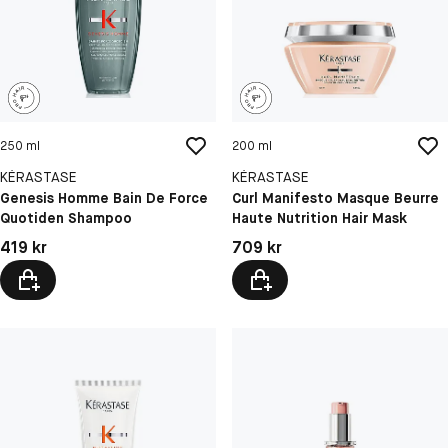
250 ml
200 ml
KÉRASTASE
KÉRASTASE
Genesis Homme Bain De Force
Curl Manifesto Masque Beurre
Quotiden Shampoo
Haute Nutrition Hair Mask
Pris: 419 kr
Pris: 709 kr
419 kr
709 kr