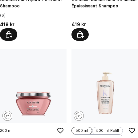
Shampoo
Épaississant Shampoo
(6)
Pris: 419 kr
Pris: 419 kr
419 kr
419 kr
200 ml
500 ml
500 ml, Refill
250 ml