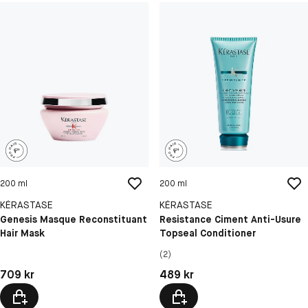
200 ml
200 ml
KÉRASTASE
KÉRASTASE
Genesis Masque Reconstituant
Resistance Ciment Anti-Usure
Hair Mask
Topseal Conditioner
(2)
Pris: 709 kr
Pris: 489 kr
709 kr
489 kr