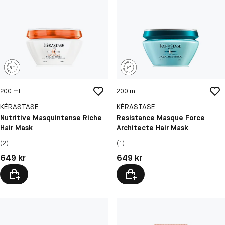
200 ml
200 ml
KÉRASTASE
KÉRASTASE
Nutritive Masquintense Riche
Resistance Masque Force
Hair Mask
Architecte Hair Mask
(2)
(1)
Pris: 649 kr
Pris: 649 kr
649 kr
649 kr