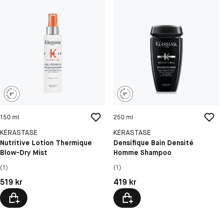
150 ml
250 ml
KÉRASTASE
KÉRASTASE
Nutritive Lotion Thermique
Densifique Bain Densité
Blow-Dry Mist
Homme Shampoo
(1)
(1)
Pris: 519 kr
Pris: 419 kr
519 kr
419 kr