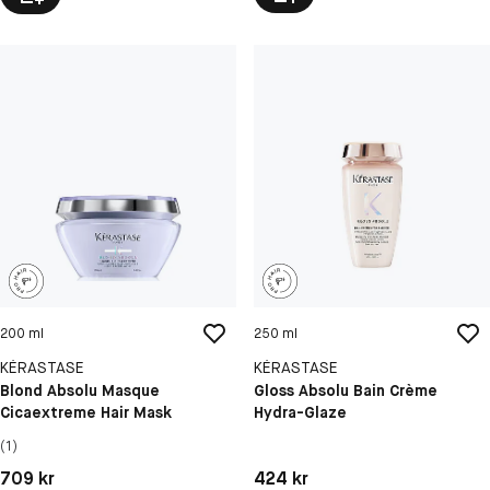
200 ml
250 ml
KÉRASTASE
KÉRASTASE
Blond Absolu Masque
Gloss Absolu Bain Crème
Cicaextreme Hair Mask
Hydra-Glaze
(1)
Pris: 709 kr
Pris: 424 kr
709 kr
424 kr