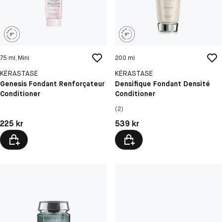
75 ml, Mini
200 ml
KÉRASTASE
KÉRASTASE
Genesis Fondant Renforçateur
Densifique Fondant Densité
Conditioner
Conditioner
(2)
Pris: 225 kr
Pris: 539 kr
225 kr
539 kr