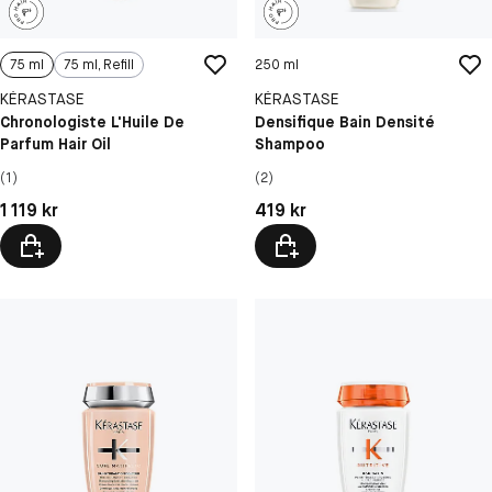
75 ml
75 ml, Refill
250 ml
KÉRASTASE
KÉRASTASE
Chronologiste L'Huile De
Densifique Bain Densité
Parfum Hair Oil
Shampoo
(1)
(2)
Pris: 1 119 kr
Pris: 419 kr
1 119 kr
419 kr