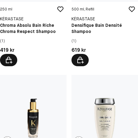
250 ml
500 ml, Refill
KÉRASTASE
KÉRASTASE
Chroma Absolu Bain Riche
Densifique Bain Densité
Chroma Respect Shampoo
Shampoo
(1)
(1)
Pris: 419 kr
Pris: 619 kr
419 kr
619 kr