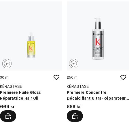
30 ml
250 ml
KÉRASTASE
KÉRASTASE
Première Huile Gloss
Première Concentré
Réparatrice Hair Oil
Décalcifiant Ultra-Réparateur
Pre-Shampoo Treatment
Pris: 669 kr
Pris: 889 kr
669 kr
889 kr