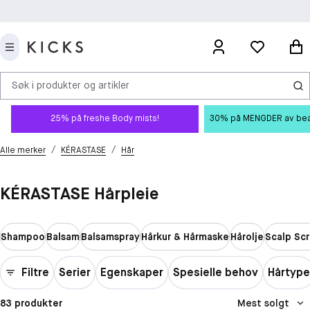
Søk i produkter og artikler
25% på freshe Body mists!
30% på MENGDER av beauty
/
/
Alle merker
KÉRASTASE
Hår
KÉRASTASE Hårpleie
Shampoo
Balsam
Balsamspray
Hårkur & Hårmaske
Hårolje
Scalp Sc
Filtre
Serier
Egenskaper
Spesielle behov
Hårtype
83 produkter
Mest solgt