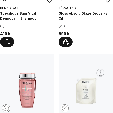
250 ml
45 ml
KÉRASTASE
KÉRASTASE
Specifiqué Bain Vital
Gloss Absolu Glaze Drops Hair
Dermocalm Shampoo
Oil
(2)
(20)
Pris: 419 kr
Pris: 599 kr
419 kr
599 kr