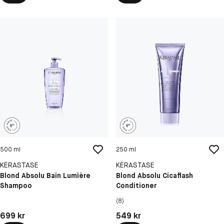
500 ml
250 ml
KÉRASTASE
KÉRASTASE
Blond Absolu Bain Lumière
Blond Absolu Cicaflash
Shampoo
Conditioner
(8)
Pris: 699 kr
Pris: 549 kr
699 kr
549 kr