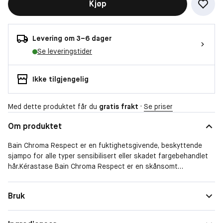
Kjøp
Levering om 3–6 dager
Se leveringstider
Ikke tilgjengelig
Med dette produktet får du
gratis frakt
·
Se priser
Om produktet
Bain Chroma Respect er en fuktighetsgivende, beskyttende
sjampo for alle typer sensibilisert eller skadet fargebehandlet
hår.Kérastase Bain Chroma Respect er en skånsomt
fuktighetsgivende, beskyttende sjampo for alle typer
sensibilisert eller skadet, fargebehandlet hår, hovedsakelig
Bruk
tilpasset tyny til middels tykt hår. Denne lyserosa, kremaktige
gelkonsistensen, beriket med en kombinasjon av aminosyre og
Centella Asiatica, fukter håret samtidig som den styrker fibrene