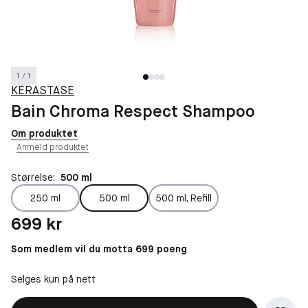
1 / 1
KÉRASTASE
Bain Chroma Respect Shampoo
Om produktet
Anmeld produktet
Størrelse:
500 ml
250 ml
500 ml
500 ml, Refill
Pris: 699 kr
699 kr
Som medlem vil du motta 699 poeng
Selges kun på nett