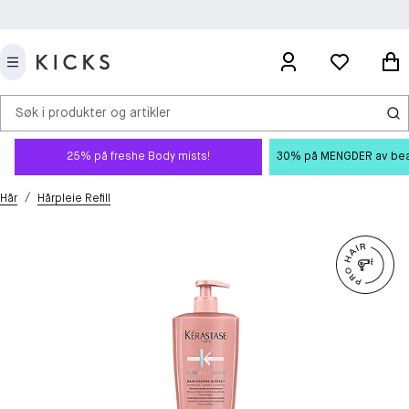
Søk i produkter og artikler
25% på freshe Body mists!
30% på MENGDER av beauty
/
Hår
Hårpleie Refill