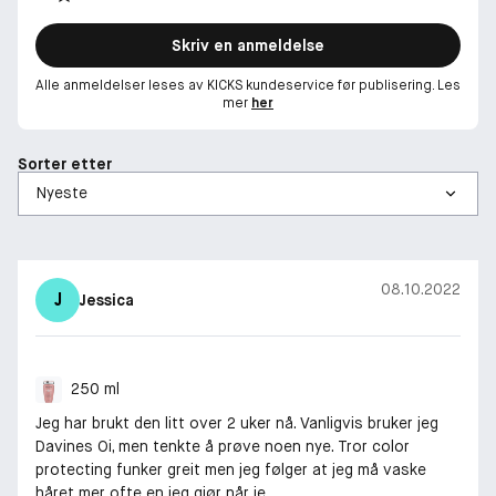
Skriv en anmeldelse
Alle anmeldelser leses av KICKS kundeservice før publisering. Les
mer
her
Sorter etter
08.10.2022
J
Jessica
250 ml
Jeg har brukt den litt over 2 uker nå. Vanligvis bruker jeg
Davines Oi, men tenkte å prøve noen nye. Tror color
protecting funker greit men jeg følger at jeg må vaske
håret mer ofte en jeg gjør når je...