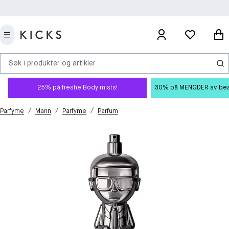
Søk i produkter og artikler
25% på freshe Body mists!
30% på MENGDER av beauty
/
/
/
Parfyme
Mann
Parfyme
Parfum