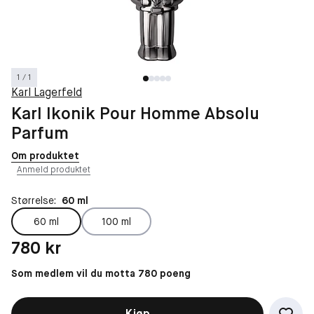
1 / 1
Karl Lagerfeld
Karl Ikonik Pour Homme Absolu
Parfum
Om produktet
Anmeld produktet
Størrelse:
60 ml
60 ml
100 ml
Pris: 780 kr
780 kr
Som medlem vil du motta 780 poeng
Kjøp