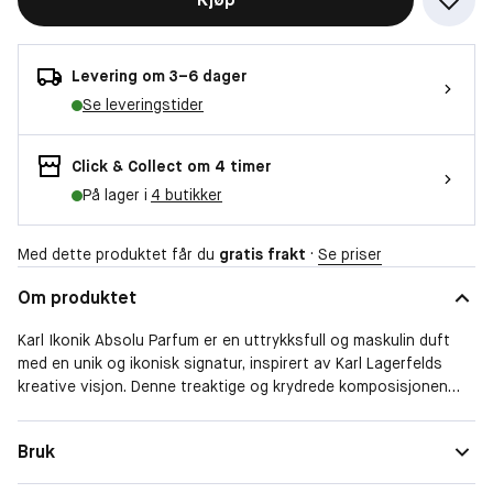
Levering om 3–6 dager
Se leveringstider
Click & Collect om 4 timer
På lager i
4 butikker
Med dette produktet får du
gratis frakt
·
Se priser
Om produktet
Karl Ikonik Absolu Parfum er en uttrykksfull og maskulin duft
med en unik og ikonisk signatur, inspirert av Karl Lagerfelds
kreative visjon. Denne treaktige og krydrede komposisjonen
kombinerer sofistikert appelsinblomst med styrken fra hvit
sedertre, som smelter sammen i en intens og varm base av
Bruk
amber. Resultatet er en karismatisk duft som fanger Lagerfelds
legendariske stil. Den kromfargede flasken, inspirert av hans