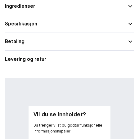
ikoniske silhuett, gjør parfymen til et ettertraktet samlerobjekt.
Ingredienser
Be Ikonik.
• Maskulin duft fra Karl Lagerfeld
Spesifikasjon
• Noter av appelsinblomst og hvit sedertre
• Duftfamilie: Woody Spicy
Betaling
• Parfum
Topp: Appelsinblomst
Levering og retur
Hjerte: Hvit sedertre
Base: Amber
Vil du se innholdet?
Da trenger vi at du godtar funksjonelle
informasjonskapsler