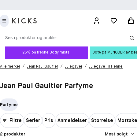
Søk i produkter og artikler
25% på freshe Body mists!
30% på MENGDER av beauty
/
/
/
Alle merker
Jean Paul Gaultier
Julegaver
Julegave Til Henne
Jean Paul Gaultier Parfyme
Parfyme
Filtre
Serier
Pris
Anmeldelser
Størrelse
Mottake
2 produkter
Mest solgt