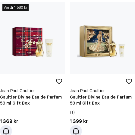
Verdi 1 580 kr
Jean Paul Gaultier
Jean Paul Gaultier
Gaultier Divine Eau de Parfum
Gaultier Divine Eau de Parfum
50 ml Gift Box
50 ml Gift Box
(1)
Pris: 1 369 kr
Pris: 1 399 kr
1 369 kr
1 399 kr